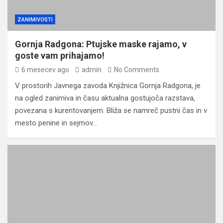
ZANIMIVOSTI
Gornja Radgona: Ptujske maske rajamo, v
goste vam prihajamo!
6 mesecev ago
admin
No Comments
V prostorih Javnega zavoda Knjižnica Gornja Radgona, je
na ogled zanimiva in času aktualna gostujoča razstava,
povezana s kurentovanjem. Bliža se namreč pustni čas in v
mesto penine in sejmov…