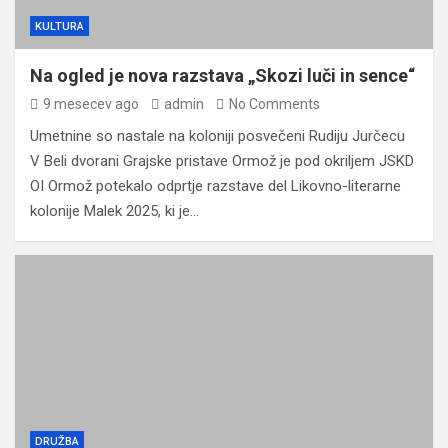
KULTURA
Na ogled je nova razstava „Skozi luči in sence“
9 mesecev ago
admin
No Comments
Umetnine so nastale na koloniji posvečeni Rudiju Jurčecu
V Beli dvorani Grajske pristave Ormož je pod okriljem JSKD
OI Ormož potekalo odprtje razstave del Likovno-literarne
kolonije Malek 2025, ki je…
DRUŽBA