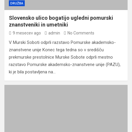
DRUŽBA
Slovensko ulico bogatijo ugledni pomurski
znanstveniki in umetniki
9 mesecev ago
admin
No Comments
V Murski Soboti odprli razstavo Pomurske akademsko-
znanstvene unije Konec tega tedna so v središču
prekmurske prestolnice Murske Sobote odprli mestno
razstavo Pomurske akademsko-znanstvene unije (PAZU),
ki je bila postavljena na…