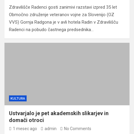
Zdravilišče Radenci gosti zanimivi razstavi izpred 35 let
Območno združenje veteranov vojne za Slovenijo (OZ
VVS) Gornja Radgona je v avli hotela Radin v Zdravilišču
Radenci na pobudo častnega predsednika…
KULTURA
Ustvarjalo je pet akademskih slikarjev in
domači otroci
1 mesec ago
admin
No Comments