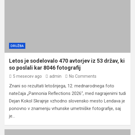
DRUŽBA
Letos je sodelovalo 470 avtorjev iz 53 držav, ki
so poslali kar 8046 fotografij
5 mesecev ago
admin
No Comments
Znani so rezultati letošnjega, 12. mednarodnega foto
natečaja „Pannonia Reflections 2026“, med nagrajenimi tudi
Dejan Kokol Skrajnje vzhodno slovensko mesto Lendava je
ponovno v znamenju vrhunske umetniške fotografije, saj
je…