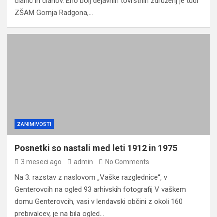
članic in članov. Eno bolj dejavnih tovrstnih združenj je tudi
ZŠAM Gornja Radgona,…
ZANIMIVOSTI
Posnetki so nastali med leti 1912 in 1975
3 meseci ago
admin
No Comments
Na 3. razstav z naslovom „Vaške razglednice“, v
Genterovcih na ogled 93 arhivskih fotografij V vaškem
domu Genterovcih, vasi v lendavski občini z okoli 160
prebivalcev, je na bila ogled…