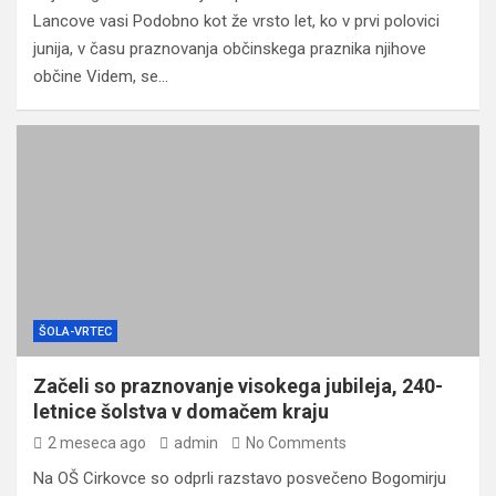
Lancove vasi Podobno kot že vrsto let, ko v prvi polovici
junija, v času praznovanja občinskega praznika njihove
občine Videm, se…
ŠOLA-VRTEC
Začeli so praznovanje visokega jubileja, 240-
letnice šolstva v domačem kraju
2 meseca ago
admin
No Comments
Na OŠ Cirkovce so odprli razstavo posvečeno Bogomirju