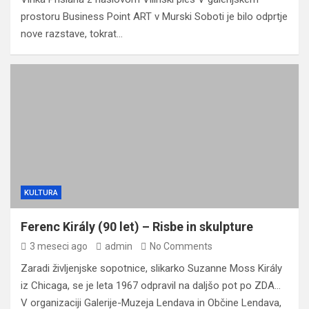
prostoru Business Point ART v Murski Soboti je bilo odprtje
nove razstave, tokrat…
KULTURA
Ferenc Király (90 let) – Risbe in skulpture
3 meseci ago
admin
No Comments
Zaradi življenjske sopotnice, slikarko Suzanne Moss Király
iz Chicaga, se je leta 1967 odpravil na daljšo pot po ZDA…
V organizaciji Galerije-Muzeja Lendava in Občine Lendava,