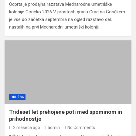
Odprta je prodajna razstava Mednarodne umetniške
kolonije Goričko 2026 V prostorih gradu Grad na Goričkem
je vse do začetka septembra na ogled razstavo del,
nastalih na prvi Mednarodni umetniški koloniji…
DRUŽBA
Trideset let prehojene poti med spominom in
prihodnostjo
2 meseca ago
admin
No Comments