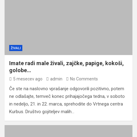
ŽIVALI
Imate radi male živali, zajčke, papige, kokoši,
golobe…
5 mesecev ago
admin
No Comments
Če ste na naslovno vprašanje odgovorili pozitivno, potem
ne odlašajte, temveč konec prihajajočega tedna, v soboto
in nedeljo, 21. in 22. marca, sprehodite do Vrtnega centra
Kurbus. Društvo gojiteljev malih…