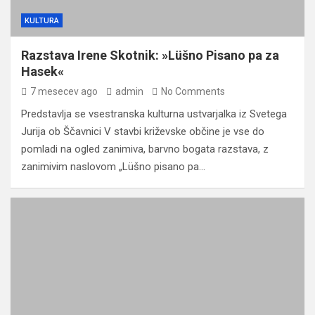
KULTURA
Razstava Irene Skotnik: »Lüšno Pisano pa za
Hasek«
7 mesecev ago
admin
No Comments
Predstavlja se vsestranska kulturna ustvarjalka iz Svetega
Jurija ob Ščavnici V stavbi križevske občine je vse do
pomladi na ogled zanimiva, barvno bogata razstava, z
zanimivim naslovom „Lüšno pisano pa…