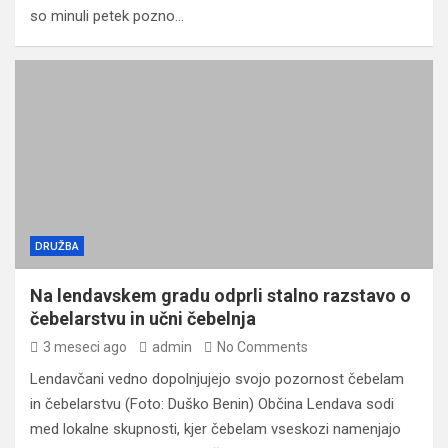
so minuli petek pozno…
DRUŽBA
Na lendavskem gradu odprli stalno razstavo o
čebelarstvu in učni čebelnja
3 meseci ago
admin
No Comments
Lendavčani vedno dopolnjujejo svojo pozornost čebelam
in čebelarstvu (Foto: Duško Benin) Občina Lendava sodi
med lokalne skupnosti, kjer čebelam vseskozi namenjajo