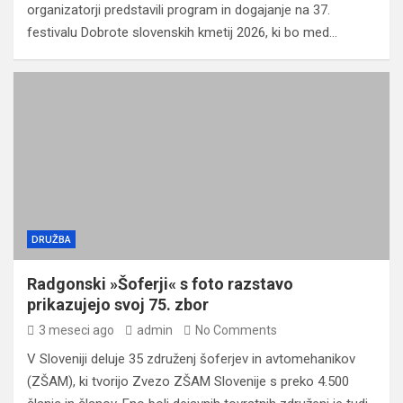
organizatorji predstavili program in dogajanje na 37.
festivalu Dobrote slovenskih kmetij 2026, ki bo med…
DRUŽBA
Radgonski »Šoferji« s foto razstavo
prikazujejo svoj 75. zbor
3 meseci ago
admin
No Comments
V Sloveniji deluje 35 združenj šoferjev in avtomehanikov
(ZŠAM), ki tvorijo Zvezo ZŠAM Slovenije s preko 4.500