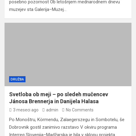
posebno pozornost Ob letošnjem mednarodnem dnevu
muzejev sta Galerija–Muzej…
DRUŽBA
Svetloba ob meji – po sledeh mučencev
Jánosa Brennerja in Danijela Halasa
3 meseci ago
admin
No Comments
Po Monoštru, Körmendu, Zalaegerszegu in Sombotelu, še
Dobrovnik gostil zanimivo razstavo V okviru programa
Interreg Slovenija–Madžarska je bila v sklopu projekta