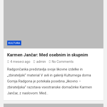
KULTURA
Karmen Jančar: Med osebnim in skupnim
4 meseci ago
admin
No Comments
Radgončanka predstavlja svoje likovne izdelke in
„zbirateljski“ material V avli in galeriji Kulturnega doma
Gornja Radgona je potekala posebna „likovno –
zbirateljska“ razstava vsestranske domačinke Karmen
Jančar, z naslovom: Med…