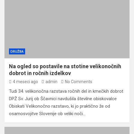
DRUŽBA
Na ogled so postavile na stotine velikonočnih
dobrot in ročnih izdelkov
4 meseci ago
admin
No Comments
Tudi 34. velikonočna razstava ročnih del in kmečkih dobrot
DPŽ Sv. Jurij ob Ščavnici navdušila številne obiskovalce
Obiskati Velikonočno razstavo, ki jo praktično že od
osamosvojitve Slovenije ob veliki noči…