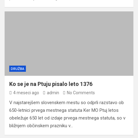
DRUŽBA
Ko se je na Ptuju pisalo leto 1376
4 meseci ago
admin
No Comments
V najstarejšem slovenskem mestu so odprli razstavo ob
650-letnici prvega mestnega statuta Ker MO Ptuj letos
obeležuje 650 let od izdaje prvega mestnega statuta, so v
bližnjem občinskem prazniku v…