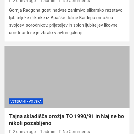
2 dneva ago
admin
No Comments
Gornja Radgona gosti nadvse zanimivo slikarsko razstavo
ljubiteljske slikarke iz Apaške doline Kar lepa množica
svojcev, sorodnikov, prijateljev in sploh ljubiteljev likovne
umetnosti se je zbralo v avli in galeriji…
VETERANI - VOJSKA
Tajna skladišča orožja TO 1990/91 in Naj ne bo
nikoli pozabljeno
2 dneva ago
admin
No Comments