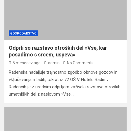
GOSPODARSTVO
Odprli so razstavo otroških del »Vse, kar
posadimo s srcem, uspeva«
5 mesecev ago
admin
No Comments
Radenska nadaljuje trajnostno zgodbo obnove gozdov in
vključevanja mladih, tokrat iz 72 OŠ V Hotelu Radin v
Radencih je z uradnim odprtjem zaživela razstava otroških
umetniških del z naslovom »Vse,…