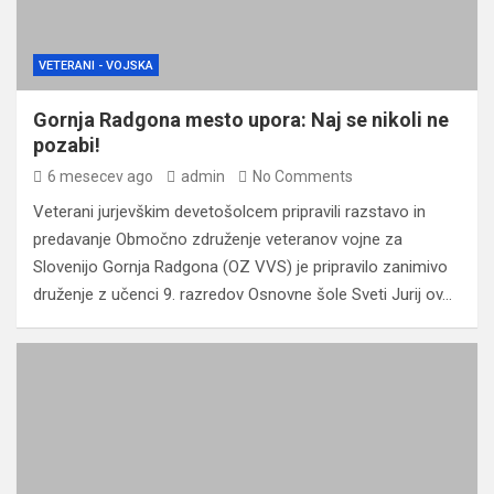
VETERANI - VOJSKA
Gornja Radgona mesto upora: Naj se nikoli ne
pozabi!
6 mesecev ago
admin
No Comments
Veterani jurjevškim devetošolcem pripravili razstavo in
predavanje Območno združenje veteranov vojne za
Slovenijo Gornja Radgona (OZ VVS) je pripravilo zanimivo
druženje z učenci 9. razredov Osnovne šole Sveti Jurij ov…