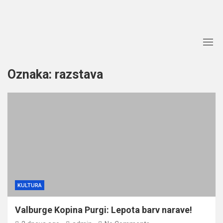
Skip
to
content
Oznaka:
razstava
KULTURA
Valburge Kopina Purgi: Lepota barv narave!