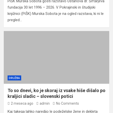
PiŠK Murska Sobota gosti razstavo Ustanova dr. Šiftarjeva
fundacija 30 let 1996 – 2026. V Pokrajinski in študijski
knjižnici (PiŠK) Murska Sobota je na ogled razstava, ki ni le
pregled…
DRUŽBA
To so dnevi, ko je skoraj iz vsake hiše dišalo po
kraljici sladic – slovenski potici
2 meseca ago
admin
No Comments
Kaj takega lahko naredijo le podeželske žene in dekleta