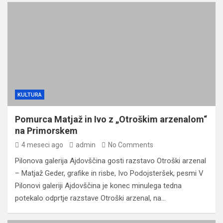
KULTURA
Pomurca Matjaž in Ivo z „Otroškim arzenalom“
na Primorskem
4 meseci ago
admin
No Comments
Pilonova galerija Ajdovščina gosti razstavo Otroški arzenal
– Matjaž Geder, grafike in risbe, Ivo Podojsteršek, pesmi V
Pilonovi galeriji Ajdovščina je konec minulega tedna
potekalo odprtje razstave Otroški arzenal, na…