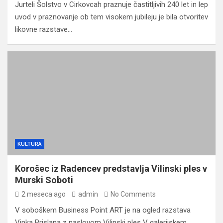
Jurteli Šolstvo v Cirkovcah praznuje častitljivih 240 let in lep
uvod v praznovanje ob tem visokem jubileju je bila otvoritev
likovne razstave…
KULTURA
Korošec iz Radencev predstavlja Vilinski ples v
Murski Soboti
2 meseca ago
admin
No Comments
V soboškem Business Point ART je na ogled razstava
Vinka Prislana z naslovom Vilinski ples V galerijskem