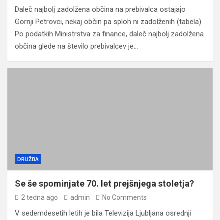
Daleč najbolj zadolžena občina na prebivalca ostajajo
Gornji Petrovci, nekaj občin pa sploh ni zadolženih (tabela)
Po podatkih Ministrstva za finance, daleč najbolj zadolžena
občina glede na število prebivalcev je…
DRUŽBA
Se še spominjate 70. let prejšnjega stoletja?
2 tedna ago
admin
No Comments
V sedemdesetih letih je bila Televizija Ljubljana osrednji