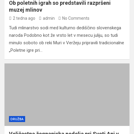
Ob poletnih igrah so predstavili razpršeni
muzej mlinov
2 tedna ago
admin
No Comments
Tudi mlinarstvo sodi med kulturno dediščino slovenskega
naroda Podobno kot že vrsto let v mesecu juliju, so tudi
minulo soboto ob reki Muri v Veržeju pripravili tradicionalne
„Poletne igre pri…
DRUŽBA
Veličastna žegnanjska nedelja pri Sveti Ani v