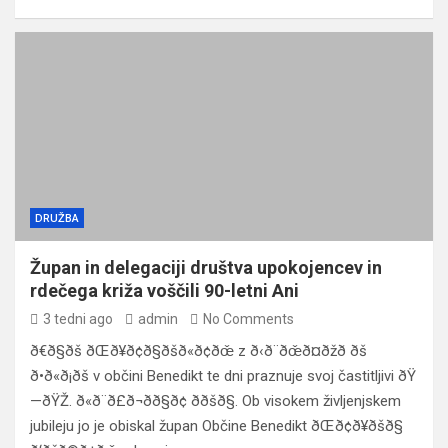
DRUŽBA
Župan in delegaciji društva upokojencev in
rdečega križa voščili 90-letni Ani
3 tedni ago
admin
No Comments
ð€ð§ðš ðŒð¥ð¢ð§ðšð«ð¢ðœ̌ z ð‹ð¨ðœ̌ð¤ðžð ðš
ð•ð«ð¡ðš v občini Benedikt te dni praznuje svoj častitljivi ðŸ
—ðŸŽ. ð«ð¨ð£ð¬ð­ð§ð¢ ððšð§. Ob visokem življenjskem
jubileju jo je obiskal župan Občine Benedikt ðŒð¢ð¥ðšð§