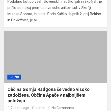
Podobno kot po vseh slovenskih nadškofijah in škofijah, je
prišlo do nekaj premestitve duhovnikov tudi v Škofiji
Murska Sobota, in sicer: Boris Kučko, župnik župnij Beltinci
in Dokležovje, je bil…
DRUŽBA
Občina Gornja Radgona še vedno visoko
zadolžena, Občina Apače v najboljšem
položaju
2 tedna ago
admin
No Comments