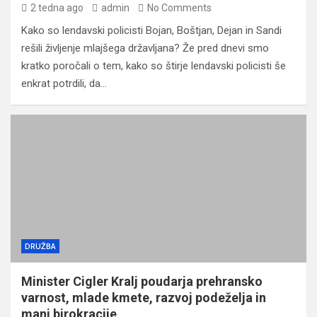
2 tedna ago
admin
No Comments
Kako so lendavski policisti Bojan, Boštjan, Dejan in Sandi
rešili življenje mlajšega državljana? Že pred dnevi smo
kratko poročali o tem, kako so štirje lendavski policisti še
enkrat potrdili, da…
DRUŽBA
Minister Cigler Kralj poudarja prehransko
varnost, mlade kmete, razvoj podeželja in
manj birokracije