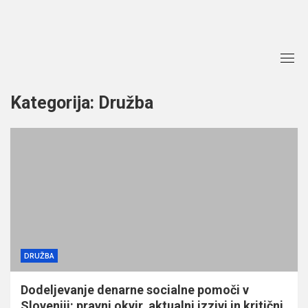
Skip
to
content
Kategorija:
Družba
DRUŽBA
Dodeljevanje denarne socialne pomoči v
Sloveniji: pravni okvir, aktualni izzivi in kritični