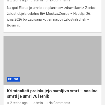
2 tedna ago
admin
No Comments
Na gori Elbrus je umrlo pet planincev, zdravnikov iz Zenice,
žalost objela celotno BiH Moskva,Zenica – Nedelja, 26.
julija 2026 bo zapisana kot en najbolj žalostnih dneh v
Bosni in…
DRUŽBA
Kriminalisti preiskujejo sumljivo smrt – nasilne
smrti je umrl 76 letnik
2 tedna ago
admin
No Comments