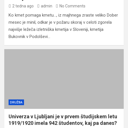
2 tedna ago
admin
No Comments
Ko kmet pomaga kmetu…, iz majhnega zraste veliko Dober
mesec je minil, odkar je v požaru skoraj v celoti zgorela
najvišje ležeča izletniška kmetija v Sloveniji, kmetija
Bukovnik v Podolševi…
DRUŽBA
Univerza v Ljubljani je v prvem študijskem letu
1919/1920 imela 942 študentov, kaj pa danes?