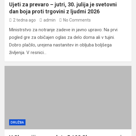
Ujeti za prevaro – jutri, 30. julija je svetovni
dan boja proti trgovini z ljudmi 2026
2 tedna ago
admin
No Comments
Ministrstvo za notranje zadeve in javno upravo: Na prvi
pogled gre za običajen oglas za delo doma ali v tujini.
Dobro plačilo, urejena nastanitev in obljuba boljšega
življenja. V resnici…
DRUŽBA