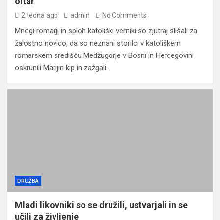
oltar
2 tedna ago
admin
No Comments
Mnogi romarji in sploh katoliški verniki so zjutraj slišali za
žalostno novico, da so neznani storilci v katoliškem
romarskem središču Medžugorje v Bosni in Hercegovini
oskrunili Marijin kip in zažgali…
DRUŽBA
Mladi likovniki so se družili, ustvarjali in se
učili za življenje