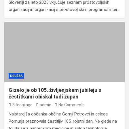
Sloveniji za leto 2025 vključuje seznam prostovoljskih
organizacij in organizacij s prostovoljskim programom ter…
DRUŽBA
Gizelo je ob 105. življenjskem jubileju s
čestitkami obiskal tudi župan
3 tedni ago
admin
No Comments
Najstarejša občanka občine Gornji Petrovci in celega
Pomurja praznovala častitljiv 105. rojstni dan. Ne glede na
to, da se z napredkom medicine in sploh tehnologije,