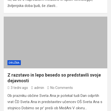
življenjska doba ljudi, še zlasti…
DRUŽBA
Z razstavo in lepo besedo so predstavili svoje
dejavnosti
3 tedni ago
admin
No Comments
Ob prazniku občine Sveta Ana je potekal tudi Dan odprtih
vrat ČD Sveta Ana in predstavitev učencev OŠ Sveta Ana s
stojnico Dobimo se pr’ preši ob MedAni V okvru…