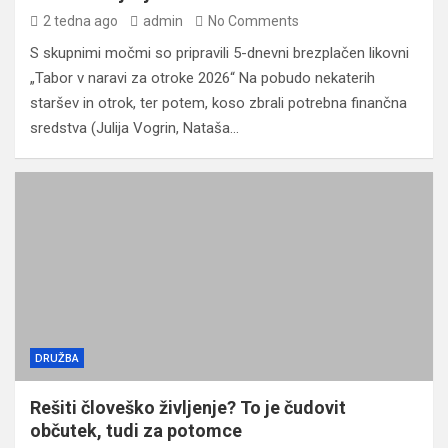
2 tedna ago
admin
No Comments
S skupnimi močmi so pripravili 5-dnevni brezplačen likovni
„Tabor v naravi za otroke 2026“ Na pobudo nekaterih
staršev in otrok, ter potem, koso zbrali potrebna finančna
sredstva (Julija Vogrin, Nataša…
DRUŽBA
Rešiti človeško življenje? To je čudovit
občutek, tudi za potomce