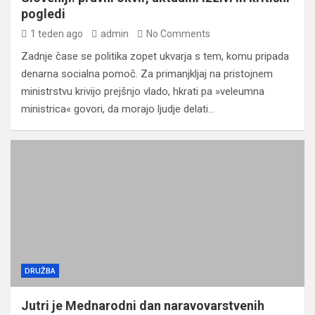
pogledi
1 teden ago
admin
No Comments
Zadnje čase se politika zopet ukvarja s tem, komu pripada
denarna socialna pomoč. Za primanjkljaj na pristojnem
ministrstvu krivijo prejšnjo vlado, hkrati pa »veleumna
ministrica« govori, da morajo ljudje delati…
DRUŽBA
Jutri je Mednarodni dan naravovarstvenih