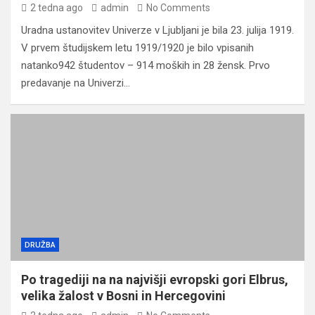
2 tedna ago
admin
No Comments
Uradna ustanovitev Univerze v Ljubljani je bila 23. julija 1919.
V prvem študijskem letu 1919/1920 je bilo vpisanih
natanko942 študentov – 914 moških in 28 žensk. Prvo
predavanje na Univerzi…
DRUŽBA
Po tragediji na na najvišji evropski gori Elbrus,
velika žalost v Bosni in Hercegovini