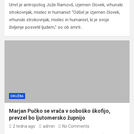
Umrl je antropolog Jože Ramovš, izjemen človek, vrhunski
strokovnjak, mislec in humanist “Odšel je izjemen človek,
vrhunski strokovnjak, mislec in humanist, ki je svoje
življenje posvetil ljudem,” so ob smrti…
DRUŽBA
Marjan Pučko se vrača v soboško škofijo,
prevzel bo ljutomersko župnijo
2 tedna ago
admin
No Comments