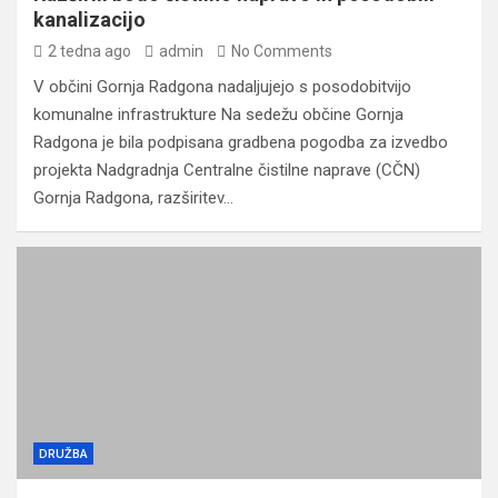
kanalizacijo
2 tedna ago
admin
No Comments
V občini Gornja Radgona nadaljujejo s posodobitvijo
komunalne infrastrukture Na sedežu občine Gornja
Radgona je bila podpisana gradbena pogodba za izvedbo
projekta Nadgradnja Centralne čistilne naprave (CČN)
Gornja Radgona, razširitev…
DRUŽBA