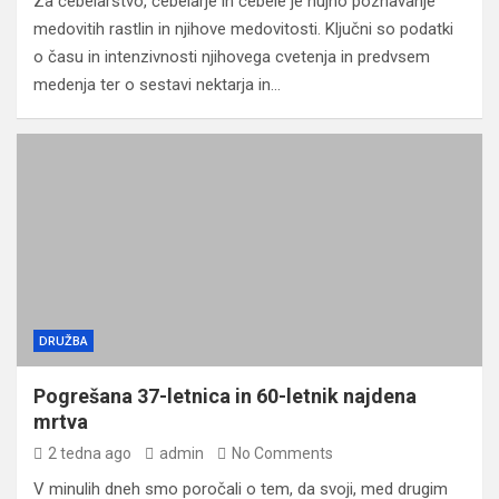
Za čebelarstvo, čebelarje in čebele je nujno poznavanje
medovitih rastlin in njihove medovitosti. Ključni so podatki
o času in intenzivnosti njihovega cvetenja in predvsem
medenja ter o sestavi nektarja in…
DRUŽBA
Pogrešana 37-letnica in 60-letnik najdena
mrtva
2 tedna ago
admin
No Comments
V minulih dneh smo poročali o tem, da svoji, med drugim