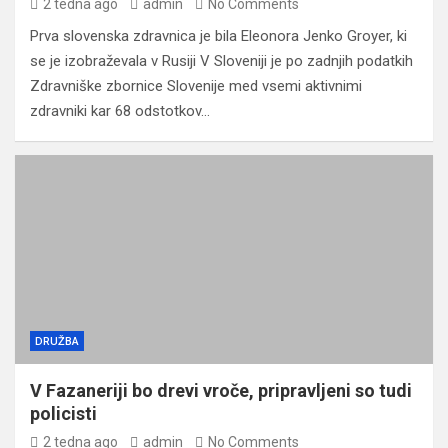
2 tedna ago
admin
No Comments
Prva slovenska zdravnica je bila Eleonora Jenko Groyer, ki
se je izobraževala v Rusiji V Sloveniji je po zadnjih podatkih
Zdravniške zbornice Slovenije med vsemi aktivnimi
zdravniki kar 68 odstotkov…
DRUŽBA
V Fazaneriji bo drevi vroče, pripravljeni so tudi
policisti
2 tedna ago
admin
No Comments