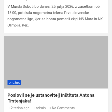
V Murski Soboti bo danes, 25. julija 2026, z začetkom ob
18.00, potekala nogometna tekma Prve slovenske
nogometne lige, kjer se bosta pomerili ekipi NŠ Mura in NK
Olimpija. Ker…
DRUŽBA
Poslovil se je ustanovitelj Inštituta Antona
Trstenjaka!
2 tedna ago
admin
No Comments