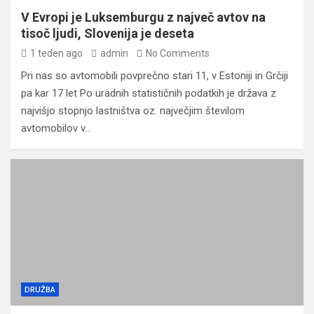
V Evropi je Luksemburgu z največ avtov na
tisoč ljudi, Slovenija je deseta
1 teden ago
admin
No Comments
Pri nas so avtomobili povprečno stari 11, v Estoniji in Grčiji
pa kar 17 let Po uradnih statističnih podatkih je država z
najvišjo stopnjo lastništva oz. največjim številom
avtomobilov v…
DRUŽBA