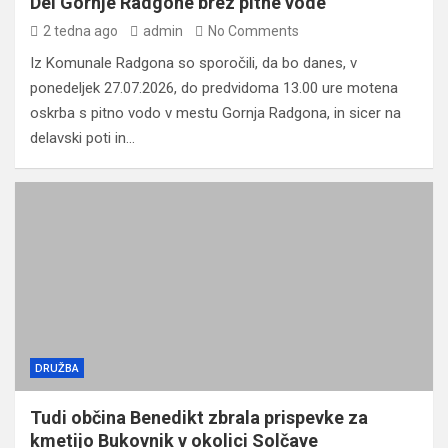
Del Gornje Radgone brez pitne vode
2 tedna ago
admin
No Comments
Iz Komunale Radgona so sporočili, da bo danes, v
ponedeljek 27.07.2026, do predvidoma 13.00 ure motena
oskrba s pitno vodo v mestu Gornja Radgona, in sicer na
delavski poti in…
DRUŽBA
Tudi občina Benedikt zbrala prispevke za
kmetijo Bukovnik v okolici Solčave