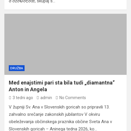
ð‘ðžð©ð¢ðœ̌, skupaj s…
DRUŽBA
Med enajstimi pari sta bila tudi „diamantna“
Anton in Angela
3 tedni ago
admin
No Comments
V župniji Sv. Ana v Slovenskih goricah so pripravili 13.
zahvalno srečanje zakonskih jubilantov V okviru
obeleževanja občinskega praznika občine Sveta Ana v
Slovenskih goricah – Aninega tedna 2026, ko…