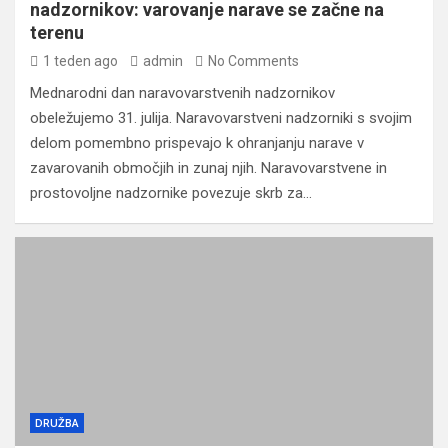
nadzornikov: varovanje narave se začne na
terenu
1 teden ago
admin
No Comments
Mednarodni dan naravovarstvenih nadzornikov
obeležujemo 31. julija. Naravovarstveni nadzorniki s svojim
delom pomembno prispevajo k ohranjanju narave v
zavarovanih območjih in zunaj njih. Naravovarstvene in
prostovoljne nadzornike povezuje skrb za…
DRUŽBA