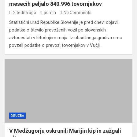
mesecih peljalo 840.996 tovornjakov
2 tedna ago
admin
No Comments
Statistični urad Republike Slovenije je pred dnevi objavil
podatke o število prevoženih vozil po slovenskih
avtocestah v letošnjem maju. Iz obsežnega gradiva smo
povzeli podatke o prevozi tovornjakov v Vučji…
DRUŽBA
V Medžugorju oskrunili Marijin kip in zažgali