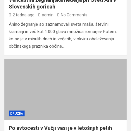
Slovenskih goricah
2 tedna ago
admin
No Comments
Anino žegnanje so zaznamovali sveta maša, številni
kramarji in več kot 1.000 glava množica romarjev Potem,
ko se je v minulih dneh in večerih, v okviru obeleževanja
občinskega praznika občine…
DRUŽBA
Po avtocesti v Vučji vasi je v letošnjih petih