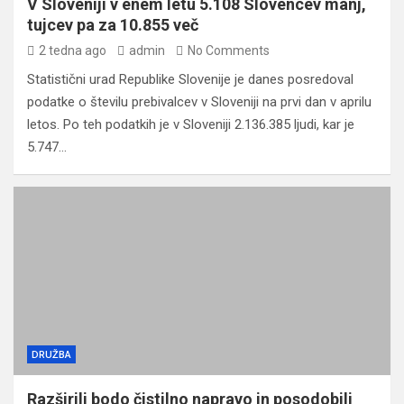
V Sloveniji v enem letu 5.108 Slovencev manj,
tujcev pa za 10.855 več
2 tedna ago
admin
No Comments
Statistični urad Republike Slovenije je danes posredoval
podatke o številu prebivalcev v Sloveniji na prvi dan v aprilu
letos. Po teh podatkih je v Sloveniji 2.136.385 ljudi, kar je
5.747…
DRUŽBA
Razširili bodo čistilno napravo in posodobili