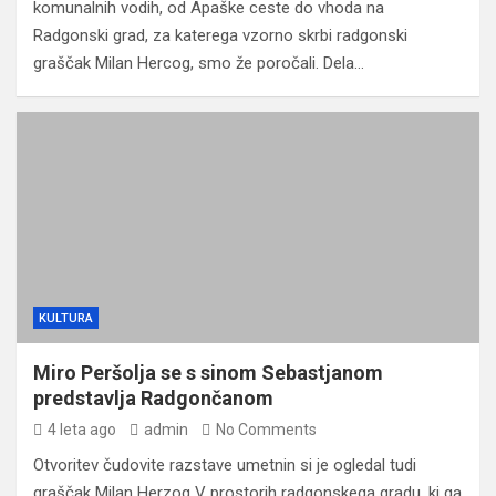
komunalnih vodih, od Apaške ceste do vhoda na
Radgonski grad, za katerega vzorno skrbi radgonski
graščak Milan Hercog, smo že poročali. Dela…
KULTURA
Miro Peršolja se s sinom Sebastjanom
predstavlja Radgončanom
4 leta ago
admin
No Comments
Otvoritev čudovite razstave umetnin si je ogledal tudi
graščak Milan Herzog V prostorih radgonskega gradu, ki ga