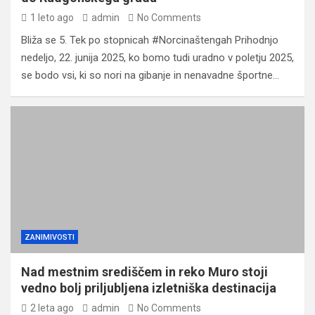
1 leto ago
admin
No Comments
Bliža se 5. Tek po stopnicah #Norcinaštengah Prihodnjo
nedeljo, 22. junija 2025, ko bomo tudi uradno v poletju 2025,
se bodo vsi, ki so nori na gibanje in nenavadne športne…
ZANIMIVOSTI
Nad mestnim središčem in reko Muro stoji
vedno bolj priljubljena izletniška destinacija
2 leta ago
admin
No Comments