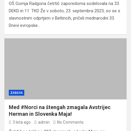
OŠ Gornja Radgona četrtič zaporedoma sodelovala na 33.
DEKD in 11. TKD Že v soboto, 23. septembra 2023, so se s
slavnostnim odprtjem v Beltincih, pričeli mednarodni 33.
Dnevi evropske…
ZABAVA
Med #Norci na štengah zmagala Avstrijec
Herman in Slovenka Maja!
3 leta ago
admin
No Comments