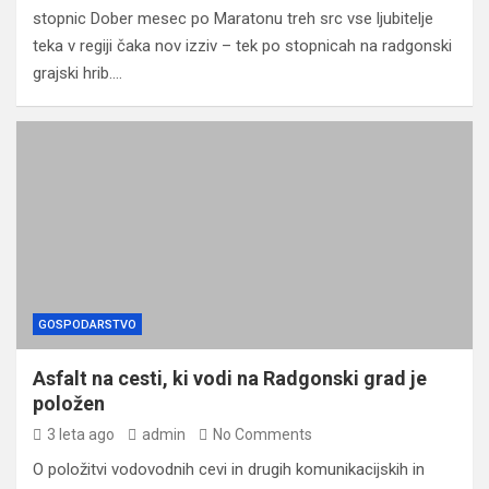
stopnic Dober mesec po Maratonu treh src vse ljubitelje
teka v regiji čaka nov izziv – tek po stopnicah na radgonski
grajski hrib.…
GOSPODARSTVO
Asfalt na cesti, ki vodi na Radgonski grad je
položen
3 leta ago
admin
No Comments
O položitvi vodovodnih cevi in drugih komunikacijskih in