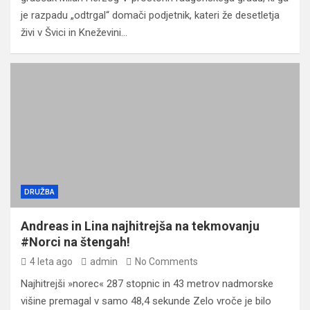
je razpadu „odtrgal“ domači podjetnik, kateri že desetletja
živi v Švici in Kneževini…
DRUŽBA
Andreas in Lina najhitrejša na tekmovanju
#Norci na štengah!
4 leta ago
admin
No Comments
Najhitrejši »norec« 287 stopnic in 43 metrov nadmorske
višine premagal v samo 48,4 sekunde Zelo vroče je bilo