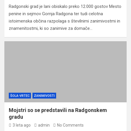
Radgonski grad je lani obiskalo preko 12.000 gostov Mesto
penine in sejmov Gornja Radgona ter tudi celotna
istoimenska občina razpolaga s številnimi zanimivostmi in
znamenitostmi, ki so zanimive za domače…
ŠOLA-VRTEC
ZANIMIVOSTI
Mojstri so se predstavili na Radgonskem
gradu
3 leta ago
admin
No Comments