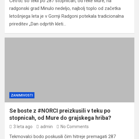
Četrtič so tekli po 287 stopnicah, od reke Mure, na
radgonski grad Minulo nedeljo, najbolj toplo od začetka
letošnjega leta je v Gornji Radgoni potekala tradicionalna
prireditev „Dan odprtih kleti…
ZANIMIVOSTI
Se boste z #NORCI preizkusili v teku po
stopnicah, od Mure do grajskega hriba?
3 leta ago
admin
No Comments
Tekmovalci bodo poskusili čim hitreje premagati 287