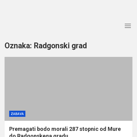
Skip
to
content
Oznaka:
Radgonski grad
ZABAVA
Premagati bodo morali 287 stopnic od Mure
do Radgonskega gradu