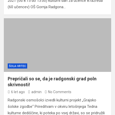
2021 (od 8.15 do 13.00) kulturni dan za učence 8.razreda
(60 učencev) OŠ Gornja Radgona…
ŠOLA-VRTEC
Prepričali so se, da je radgonski grad poln
skrivnosti!
6 let ago
admin
No Comments
Radgonski osmošolci izvedli kulturni projekt „Grajsko
šolske zgodbe“ Prireditvam v okviru letošnjega Tedna
kulturne dediščine, ki poteka po vsej državi, so se pridružili