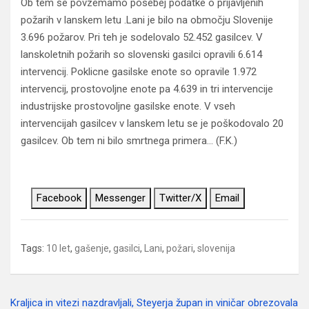
Ob tem še povzemamo posebej podatke o prijavljenih
požarih v lanskem letu .Lani je bilo na območju Slovenije
3.696 požarov. Pri teh je sodelovalo 52.452 gasilcev. V
lanskoletnih požarih so slovenski gasilci opravili 6.614
intervencij. Poklicne gasilske enote so opravile 1.972
intervencij, prostovoljne enote pa 4.639 in tri intervencije
industrijske prostovoljne gasilske enote. V vseh
intervencijah gasilcev v lanskem letu se je poškodovalo 20
gasilcev. Ob tem ni bilo smrtnega primera… (F.K.)
Facebook
Messenger
Twitter/X
Email
Tags:
10 let
,
gašenje
,
gasilci
,
Lani
,
požari
,
slovenija
Kraljica in vitezi nazdravljali, Steyerja župan in viničar obrezovala
Navigacija