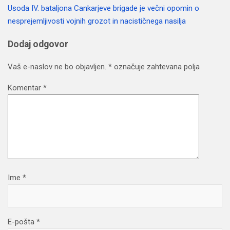
Usoda IV. bataljona Cankarjeve brigade je večni opomin o
prispevka
nesprejemljivosti vojnih grozot in nacističnega nasilja
Dodaj odgovor
Vaš e-naslov ne bo objavljen.
*
označuje zahtevana polja
Komentar
*
Ime
*
E-pošta
*