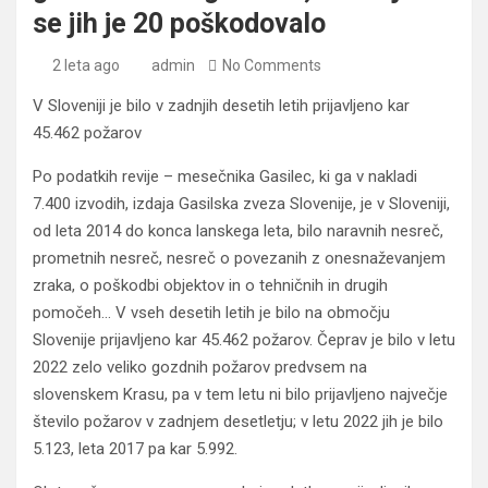
se jih je 20 poškodovalo
2 leta ago
admin
No Comments
V Sloveniji je bilo v zadnjih desetih letih prijavljeno kar
45.462 požarov
Po podatkih revije – mesečnika Gasilec, ki ga v nakladi
7.400 izvodih, izdaja Gasilska zveza Slovenije, je v Sloveniji,
od leta 2014 do konca lanskega leta, bilo naravnih nesreč,
prometnih nesreč, nesreč o povezanih z onesnaževanjem
zraka, o poškodbi objektov in o tehničnih in drugih
pomočeh… V vseh desetih letih je bilo na območju
Slovenije prijavljeno kar 45.462 požarov. Čeprav je bilo v letu
2022 zelo veliko gozdnih požarov predvsem na
slovenskem Krasu, pa v tem letu ni bilo prijavljeno največje
število požarov v zadnjem desetletju; v letu 2022 jih je bilo
5.123, leta 2017 pa kar 5.992.