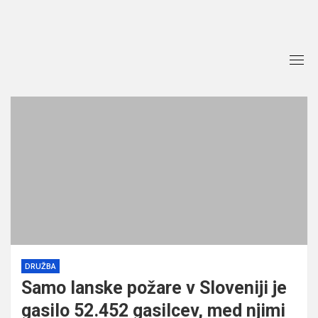
Skip
to
content
DRUŽBA
Samo lanske požare v Sloveniji je
gasilo 52.452 gasilcev, med njimi