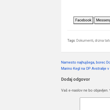
Facebook
Messen
Tags:
Dokumenti
,
drzna tat
Namesto najhujšega, borec Dom
Navigacija
Marino Kegl na OP Avstralije 
prispevka
Dodaj odgovor
Vaš e-naslov ne bo objavljen.