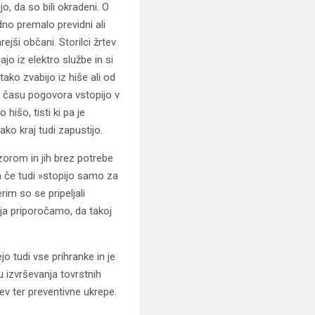
, da so bili okradeni. O
no premalo previdni ali
jši občani. Storilci žrtev
jo iz elektro službe in si
tako zvabijo iz hiše ali od
 v času pogovora vstopijo v
 hišo, tisti ki pa je
ako kraj tudi zapustijo.
orom in jih brez potrebe
a če tudi »stopijo samo za
im so se pripeljali
anja priporočamo, da takoj
o tudi vse prihranke in je
u izvrševanja tovrstnih
ev ter preventivne ukrepe.