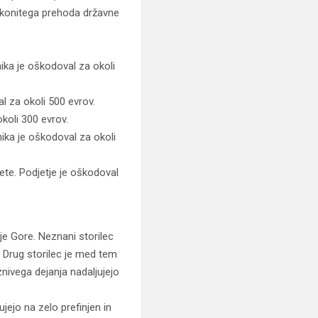
akonitega prehoda državne
nika je oškodoval za okoli
al za okoli 500 evrov.
okoli 300 evrov.
nika je oškodoval za okoli
ete. Podjetje je oškodoval
šnje Gore. Neznani storilec
 Drug storilec je med tem
aznivega dejanja nadaljujejo
ujejo na zelo prefinjen in