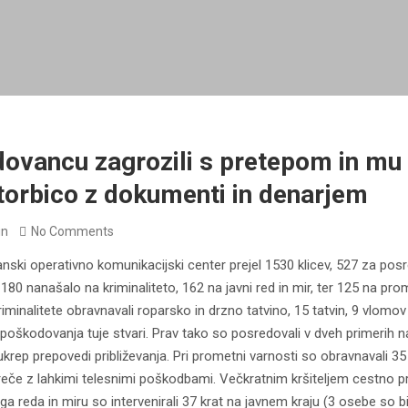
dovancu zagrozili s pretepom in mu o
 torbico z dokumenti in denarjem
in
No Comments
ljanski operativno komunikacijski center prejel 1530 klicev, 527 za pos
 180 nanašalo na kriminaliteto, 162 na javni red in mir, ter 125 na pro
inalitete obravnavali roparsko in drzno tatvino, 15 tatvin, 9 vlomov (
poškodovanja tuje stvari. Prav tako so posredovali v dveh primerih na
i ukrep prepovedi približevanja. Pri prometni varnosti so obravnavali 
reče z lahkimi telesnimi poškodbami. Večkratnim kršiteljem cestno 
ega reda in miru so intervenirali 37 krat na javnem kraju (3 osebe so bi