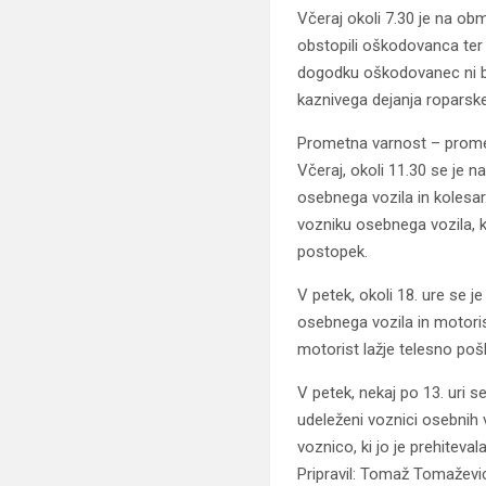
Včeraj okoli 7.30 je na obm
obstopili oškodovanca ter 
dogodku oškodovanec ni bil
kaznivega dejanja roparske
Prometna varnost – prome
Včeraj, okoli 11.30 se je n
osebnega vozila in kolesar
vozniku osebnega vozila, ki 
postopek.
V petek, okoli 18. ure se j
osebnega vozila in motorist
motorist lažje telesno poš
V petek, nekaj po 13. uri s
udeleženi voznici osebnih v
voznico, ki jo je prehiteva
Pripravil: Tomaž Tomaževic