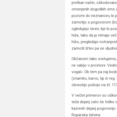
pretkan način, oškodovance
omenjenih dogodkih smo že 
pozorni do neznancev, ki pr
zamotijo s pogovorom (bodis
ogledujejo teren, kje bi pos
hiše, tako da je nimajo ve
hišo, pregledajo notranjost 
zamotil žrtev pa se vljudno 
Občanom tako svetujemo, d
ne vabijo v prostore. Vedn
vogal«. Ob tem pa naj bodo 
(znamko, barvo, tip in reg.
obvestijo policijo na št. 113
V večini primerov so oškodo
teža dejanj zato še toliko
kaznivih dejanj pogovorijo 
Roparska tatvina