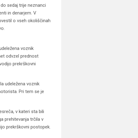
 do sedaj trije neznanci
enti in denarjem. V
bvestil o vseh okoliščinah
vo.
a udeležena voznik
omet odvzel prednost
 vodijo prekrškovni
bila udeležena voznik
otorista. Pri tem se je
reča, v kateri sta bili
a prehitevanja trčila v
odijo prekrškovni postopek.