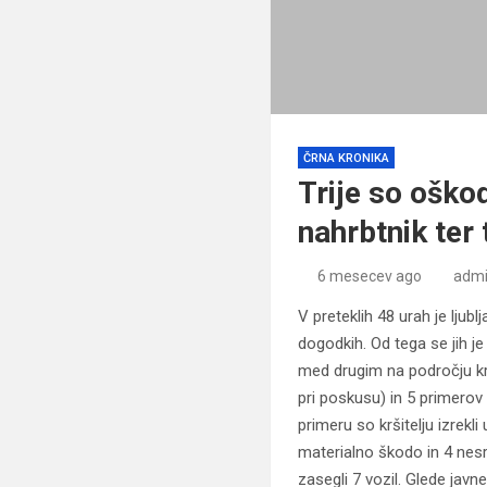
ČRNA KRONIKA
Trije so oško
nahrbtnik ter
6 mesecev ago
adm
V preteklih 48 urah je ljub
dogodkih. Od tega se jih je
med drugim na področju krim
pri poskusu) in 5 primerov 
primeru so kršitelju izrekl
materialno škodo in 4 nes
zasegli 7 vozil. Glede javn