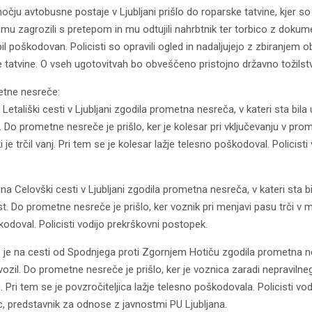
očju avtobusne postaje v Ljubljani prišlo do roparske tatvine, kjer so
mu zagrozili s pretepom in mu odtujili nahrbtnik ter torbico z dokum
 poškodovan. Policisti so opravili ogled in nadaljujejo z zbiranjem o
 tatvine. O vseh ugotovitvah bo obveščeno pristojno državno tožilst
tne nesreče:
a Letališki cesti v Ljubljani zgodila prometna nesreča, v kateri sta bil
. Do prometne nesreče je prišlo, ker je kolesar pri vključevanju v pr
je trčil vanj. Pri tem se je kolesar lažje telesno poškodoval. Policisti
e na Celovški cesti v Ljubljani zgodila prometna nesreča, v kateri sta 
. Do prometne nesreče je prišlo, ker voznik pri menjavi pasu trči v m
kodoval. Policisti vodijo prekrškovni postopek.
e je na cesti od Spodnjega proti Zgornjem Hotiču zgodila prometna nes
ozil. Do prometne nesreče je prišlo, ker je voznica zaradi nepravilneg
la. Pri tem se je povzročiteljica lažje telesno poškodovala. Policisti v
, predstavnik za odnose z javnostmi PU Ljubljana.