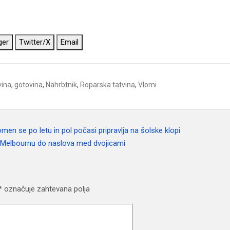
ger
Twitter/X
Email
vina
,
gotovina
,
Nahrbtnik
,
Roparska tatvina
,
Vlomi
en se po letu in pol počasi pripravlja na šolske klopi
v Melbournu do naslova med dvojicami
*
označuje zahtevana polja