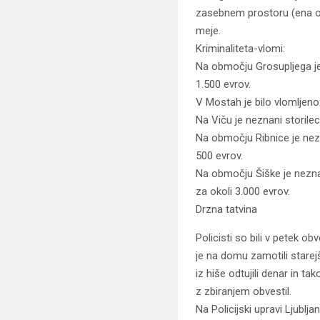
zasebnem prostoru (ena os
meje.
Kriminaliteta-vlomi:
Na območju Grosupljega je b
1.500 evrov.
V Mostah je bilo vlomljeno 
Na Viču je neznani storilec
Na območju Ribnice je nezna
500 evrov.
Na območju Šiške je neznan
za okoli 3.000 evrov.
Drzna tatvina
Policisti so bili v petek ob
je na domu zamotili stare
iz hiše odtujili denar in t
z zbiranjem obvestil.
Na Policijski upravi Ljublja