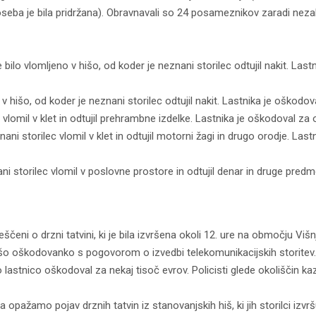
eba je bila pridržana). Obravnavali so 24 posameznikov zaradi nez
ilo vlomljeno v hišo, od koder je neznani storilec odtujil nakit. Last
v hišo, od koder je neznani storilec odtujil nakit. Lastnika je oškodov
 vlomil v klet in odtujil prehrambne izdelke. Lastnika je oškodoval za 
ni storilec vlomil v klet in odtujil motorni žagi in drugo orodje. Last
i storilec vlomil v poslovne prostore in odtujil denar in druge predm
veščeni o drzni tatvini, ki je bila izvršena okoli 12. ure na območju Vi
jšo oškodovanko s pogovorom o izvedbi telekomunikacijskih storitev.
ako lastnico oškodoval za nekaj tisoč evrov. Policisti glede okoliščin k
na opažamo pojav drznih tatvin iz stanovanjskih hiš, ki jih storilci izvrš