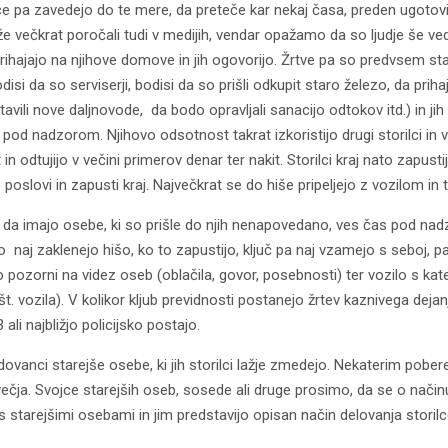
 pa zavedejo do te mere, da preteče kar nekaj časa, preden ugotovijo
večkrat poročali tudi v medijih, vendar opažamo da so ljudje še ved
ihajajo na njihove domove in jih ogovorijo. Žrtve pa so predvsem stare
i da so serviserji, bodisi da so prišli odkupit staro železo, da prihaja
tavili nove daljnovode, da bodo opravljali sanacijo odtokov itd.) in jih 
č pod nadzorom. Njihovo odsotnost takrat izkoristijo drugi storilci in
in odtujijo v večini primerov denar ter nakit. Storilci kraj nato zapustijo
poslovi in zapusti kraj. Največkrat se do hiše pripeljejo z vozilom in t
a imajo osebe, ki so prišle do njih nenapovedano, ves čas pod nadz
o naj zaklenejo hišo, ko to zapustijo, ključ pa naj vzamejo s seboj, p
pozorni na videz oseb (oblačila, govor, posebnosti) ter vozilo s kater
 št. vozila). V kolikor kljub previdnosti postanejo žrtev kaznivega dej
 ali najbližjo policijsko postajo.
vanci starejše osebe, ki jih storilci lažje zmedejo. Nekaterim poberej
 večja. Svojce starejših oseb, sosede ali druge prosimo, da se o način
s starejšimi osebami in jim predstavijo opisan način delovanja storilc