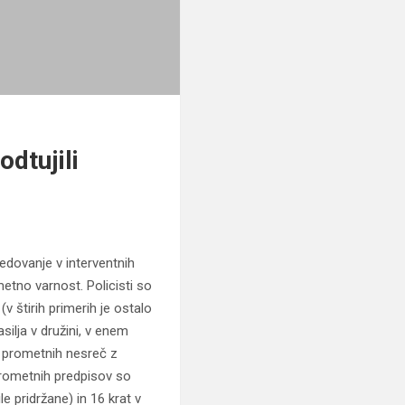
dtujili
redovanje v interventnih
metno varnost. Policisti so
v štirih primerih je ostalo
silja v družini, v enem
35 prometnih nesreč z
prometnih predpisov so
le pridržane) in 16 krat v