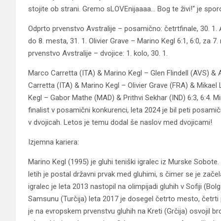
stojite ob strani. Gremo sLOVEnijaaaa… Bog te živi!“ je spor
Odprto prvenstvo Avstralije – posamično: četrtfinale, 30. 1. 
do 8. mesta, 31. 1. Olivier Grave – Marino Kegl 6:1, 6:0, za 7.
prvenstvo Avstralije – dvojice: 1. kolo, 30. 1.
Marco Carretta (ITA) & Marino Kegl – Glen Flindell (AVS) & A
Carretta (ITA) & Marino Kegl – Olivier Grave (FRA) & Mikael L
Kegl – Gabor Mathe (MAD) & Prithvi Sekhar (IND) 6:3, 6:4. Mim
finalist v posamični konkurenci, leta 2024 je bil peti posamičn
v dvojicah. Letos je temu dodal še naslov med dvojicami!
Izjemna kariera:
Marino Kegl (1995) je gluhi teniški igralec iz Murske Sobote. 
letih je postal državni prvak med gluhimi, s čimer se je zač
igralec je leta 2013 nastopil na olimpijadi gluhih v Sofiji (Bolga
Samsunu (Turčija) leta 2017 je dosegel četrto mesto, četrti pa
je na evropskem prvenstvu gluhih na Kreti (Grčija) osvojil 