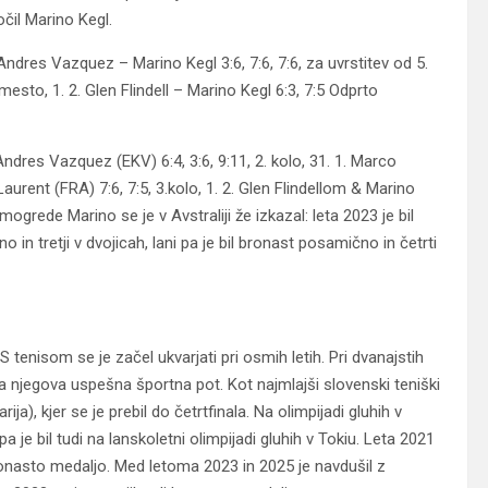
očil Marino Kegl.
Andres Vazquez – Marino Kegl 3:6, 7:6, 7:6, za uvrstitev od 5.
 mesto, 1. 2. Glen Flindell – Marino Kegl 6:3, 7:5 Odprto
ndres Vazquez (EKV) 6:4, 3:6, 9:11, 2. kolo, 31. 1. Marco
aurent (FRA) 7:6, 7:5, 3.kolo, 1. 2. Glen Flindellom & Marino
ogrede Marino se je v Avstraliji že izkazal: leta 2023 je bil
o in tretji v dvojicah, lani pa je bil bronast posamično in četrti
S tenisom se je začel ukvarjati pri osmih letih. Pri dvanajstih
ela njegova uspešna športna pot. Kot najmlajši slovenski teniški
rija), kjer se je prebil do četrtfinala. Na olimpijadi gluhih v
 je bil tudi na lanskoletni olimpijadi gluhih v Tokiu. Leta 2021
bronasto medaljo. Med letoma 2023 in 2025 je navdušil z