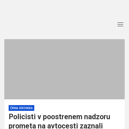
Skip
to
content
ČRNA KRONIKA
Policisti v poostrenem nadzoru
prometa na avtocesti zaznali