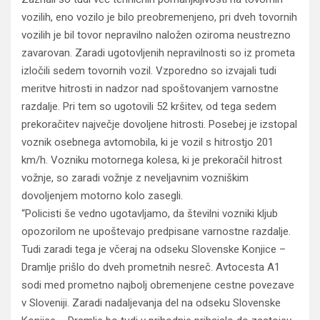
vozilih, eno vozilo je bilo preobremenjeno, pri dveh tovornih
vozilih je bil tovor nepravilno naložen oziroma neustrezno
zavarovan. Zaradi ugotovljenih nepravilnosti so iz prometa
izločili sedem tovornih vozil. Vzporedno so izvajali tudi
meritve hitrosti in nadzor nad spoštovanjem varnostne
razdalje. Pri tem so ugotovili 52 kršitev, od tega sedem
prekoračitev največje dovoljene hitrosti. Posebej je izstopal
voznik osebnega avtomobila, ki je vozil s hitrostjo 201
km/h. Vozniku motornega kolesa, ki je prekoračil hitrost
vožnje, so zaradi vožnje z neveljavnim vozniškim
dovoljenjem motorno kolo zasegli.
“Policisti še vedno ugotavljamo, da številni vozniki kljub
opozorilom ne upoštevajo predpisane varnostne razdalje.
Tudi zaradi tega je včeraj na odseku Slovenske Konjice –
Dramlje prišlo do dveh prometnih nesreč. Avtocesta A1
sodi med prometno najbolj obremenjene cestne povezave
v Sloveniji. Zaradi nadaljevanja del na odseku Slovenske