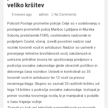
veliko kršitev
3 meseci ago
admin
No Comments
Policisti Postaje prometne policije Celje so v sodelovanju s
postajami prometnih policij Maribor, Ljubljana in Murska
Sobota, predstavniki FURS, cestninskimi nadzorniki in
podjetjem Cestel, včeraj izvedli poostren nadzor nad
vozniki tovornih vozil in avtobusov. Nadzor so usmerili v
preverjanje tehnične brezhibnosti vozil, naloženosti in
ustrezne pritrditve tovora ter spoštovanja predpisov s
področja socialne zakonodaje glede obveznih počitkov in
delovnega časa voznikov. Ustavili in kontrolirali so 35
tovornih vozil in avtobusov ter 12 vozil za prevoz
nevarnega blaga. Skupno so zaznali 35 različnih kršitev, od
tega 14 kršitev s področja socialne zakonodaje. Izstopal je
primer voznika tovornega vozila, ki je manipuliral s podatki
o času trajanja vožnje.
Zaznali so tudi več tehničnih pomanjkljivosti na tovornih