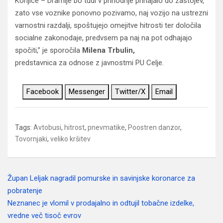
Konjice – Dramlje bo tudi v prihodnje prihajalo do zastojev,
zato vse voznike ponovno pozivamo, naj vozijo na ustrezni
varnostni razdalji, spoštujejo omejitve hitrosti ter določila
socialne zakonodaje, predvsem pa naj na pot odhajajo
spočiti,” je sporočila
Milena Trbulin,
predstavnica za odnose z javnostmi PU Celje.
Facebook
Messenger
Twitter/X
Email
Tags:
Avtobusi
,
hitrost
,
pnevmatike
,
Poostren danzor
,
Tovornjaki
,
veliko kršitev
Župan Leljak nagradil pomurske in savinjske koronarce za
Navigacija
pobratenje
prispevka
Neznanec je vlomil v prodajalno in odtujil tobačne izdelke,
vredne več tisoč evrov