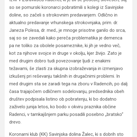
so se pomurski koronarci pobratimili s kolegi iz Savinjske
doline, so začeli s strokovnim predavanjem. Odlično in
aktualno predavanje vrhunskega strokovnjaka, prim. dr.
Janeza Polesa, dr. med., je mnoge prisotne ganilo do srca,
saj so se zavedali kako pereča problematika je demenca
pa ne toliko za obolele posameznike, ki jih je vedno več,
kot za njihove svojce in druge v okolju, kjer živijo. Zato je
med drugim dobro tudi povezovanje ljudi z enakimi
težavami, še zlasti za skupna izobraževanja in izmenjavo
izkušenj pri reševanju takšnih in drugačnimi problemi. In
med drugim sta se zaradi tega na zboru v Radencih, po dalj
časa trajajočem odličnem sodelovanju, predsednika obeh
društev podpisala listino ob pobratenju, ki bo dodatno
zaživelo junija letos, ko bodo v okviru praznika občine
Radenci, v tamkajšnjem parku posadili posebno „bratsko“
drevo.
Koronarni klub (KK) Savinjska dolina Žalec, ki s dobrih sto