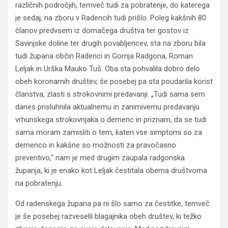
različnih področjih, temveč tudi za pobratenje, do katerega
je sedaj, na zboru v Radencih tudi prišlo. Poleg kakšnih 80
članov predvsem iz domačega društva ter gostov iz
Savinjske doline ter drugih povabljencev, sta na zboru bila
tudi župana občin Radenci in Gornja Radgona, Roman
Leljak in Urška Mauko Tuš. Oba sta pohvalila dobro delo
obeh koronarnih društev, še posebej pa sta poudarila korist
članstva, zlasti s strokovnimi predavanji. „Tudi sama sem
danes prisluhnila aktualnemu in zanimivemu predavanju
vrhunskega strokovnjaka o demenc in priznam, da se tudi
sama moram zamisliti o tem, kateri vse simptomi so za
demenco in kakšne so možnosti za pravočasno
preventivo,“ nam je med drugim zaupala radgonska
županja, ki je enako kot Leljak čestitala obema društvoma
na pobratenju.
Od radenskega župana pa ni šlo samo za čestitke, temveč
je še posebej razveselil blagajnika obeh društev, ki težko