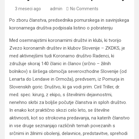
3 meseci ago
admin
No Comments
Po zboru članstva, predsednika pomurskega in savinjskega
koronarnega društva podpisala listino o pobratenju
Med osemnajstimi koronarnimi društvi in klubi, ki tvorijo
Zvezo koronarnih društev in klubov Slovenije – ZKDKS, je
med aktivnejšimi tudi Koronarno društvo Radenci, ki
združuje skoraj 140 članic in članov (srčno – žilnih
bolnikov) s širšega območja severovzhodne Slovenije (od
Lenarta do Lendave in Ormoža), predvsem, iz Pomurja in
Slovenskih goric. Društvo, ki ga vodi prim. Ciril Triller, dr.
med. spec. kirurg, z ekipo, s številnimi dejavnostmi,
nenehno skrbi za boljše počutje članstva in sploh društvo.
In enako kot praktično skozi celo leto, se številne
aktivnosti, kot so strokovna predavanja, na katerih članstvo
in vse druge seznanjajo različnih temah povezanih s
srčnimi in žilnimi obolenji, delavnice, predstavitve, sprehodi