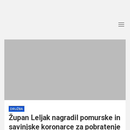
Skip
to
content
DRUŽBA
Župan Leljak nagradil pomurske in
savinjske koronarce za pobratenje