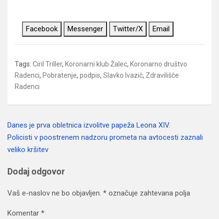
Facebook
Messenger
Twitter/X
Email
Tags:
Ciril Triller
,
Koronarni klub Žalec
,
Koronarno društvo
Radenci
,
Pobratenje
,
podpis
,
Slavko Ivazič
,
Zdravilišče
Radenci
Danes je prva obletnica izvolitve papeža Leona XIV.
Navigacija
Policisti v poostrenem nadzoru prometa na avtocesti zaznali
prispevka
veliko kršitev
Dodaj odgovor
Vaš e-naslov ne bo objavljen.
*
označuje zahtevana polja
Komentar
*