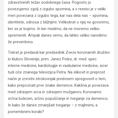
zdravstvenih težav sodobnega časa. Pogosto jo
povezujemo zgolj z izgubo spomina, a v resnici je v veliki
meri povezana z izgubo tega, kar nas dela nas – spomina,
identitete, odnosa z bližnjimi. Velikokrat o njej ne govorimo,
ker se je bojimo. In ker mislimo, da ne moremo veliko
spremeniti. Ampak danes vemo, da lahko veliko naredimo
že preventivno.
Tokrat je predaval kar predsednik Zveze koronarnih društev
in klubov Slovenije, prim. Janez Poles, dr. med. spec.
interne medicine, kardiologije in vaskularne medicine, sicer
tudi oče znanega televizijca Petra. Na slikovit in preprost
način je izvrstni strokovnjak predvsem spregovoril o tem,
kako prepoznati prve znake demence; Kakšna je povezava
med zdravjem srca in zdravjem možganov; Koronarno
srčna bolezen, srčno popuščanje in tveganje za demenco;
In kako že danes zmanjšati tveganje – z majhnimi, a
pomembnimi koraki?