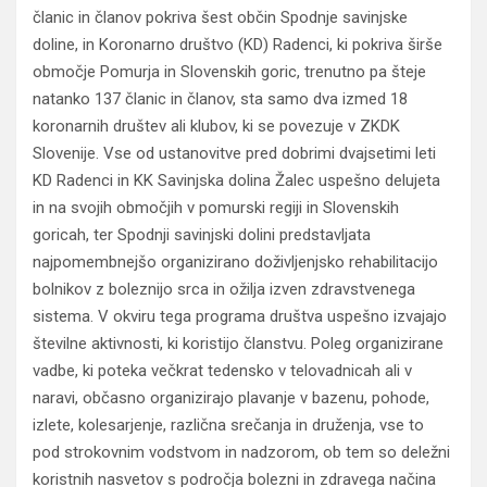
članic in članov pokriva šest občin Spodnje savinjske
doline, in Koronarno društvo (KD) Radenci, ki pokriva širše
območje Pomurja in Slovenskih goric, trenutno pa šteje
natanko 137 članic in članov, sta samo dva izmed 18
koronarnih društev ali klubov, ki se povezuje v ZKDK
Slovenije. Vse od ustanovitve pred dobrimi dvajsetimi leti
KD Radenci in KK Savinjska dolina Žalec uspešno delujeta
in na svojih območjih v pomurski regiji in Slovenskih
goricah, ter Spodnji savinjski dolini predstavljata
najpomembnejšo organizirano doživljenjsko rehabilitacijo
bolnikov z boleznijo srca in ožilja izven zdravstvenega
sistema. V okviru tega programa društva uspešno izvajajo
številne aktivnosti, ki koristijo članstvu. Poleg organizirane
vadbe, ki poteka večkrat tedensko v telovadnicah ali v
naravi, občasno organizirajo plavanje v bazenu, pohode,
izlete, kolesarjenje, različna srečanja in druženja, vse to
pod strokovnim vodstvom in nadzorom, ob tem so deležni
koristnih nasvetov s področja bolezni in zdravega načina