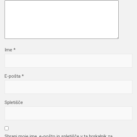
Ime
*
E-pošta
*
Spletišče
Shrani moje ime, e-pošto in spletišče v ta brskalnik za