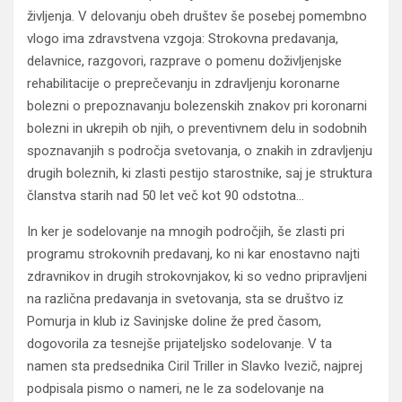
življenja. V delovanju obeh društev še posebej pomembno
vlogo ima zdravstvena vzgoja: Strokovna predavanja,
delavnice, razgovori, razprave o pomenu doživljenjske
rehabilitacije o preprečevanju in zdravljenju koronarne
bolezni o prepoznavanju bolezenskih znakov pri koronarni
bolezni in ukrepih ob njih, o preventivnem delu in sodobnih
spoznavanjih s področja svetovanja, o znakih in zdravljenju
drugih boleznih, ki zlasti pestijo starostnike, saj je struktura
članstva starih nad 50 let več kot 90 odstotna…
In ker je sodelovanje na mnogih področjih, še zlasti pri
programu strokovnih predavanj, ko ni kar enostavno najti
zdravnikov in drugih strokovnjakov, ki so vedno pripravljeni
na različna predavanja in svetovanja, sta se društvo iz
Pomurja in klub iz Savinjske doline že pred časom,
dogovorila za tesnejše prijateljsko sodelovanje. V ta
namen sta predsednika Ciril Triller in Slavko Ivezič, najprej
podpisala pismo o nameri, ne le za sodelovanje na