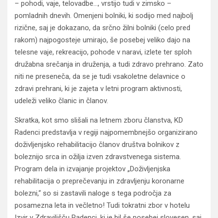
– pohodi, vaje, telovadbe…, vrstijo tudi v zimsko –
pomladnih dnevih. Omenjeni bolniki, ki sodijo med najbolj
rizične, saj je dokazano, da srčno žilni bolniki (celo pred
rakom) najpogosteje umirajo, še posebej veliko dajo na
telesne vaje, rekreacijo, pohode v naravi, izlete ter sploh
družabna srečanja in druženja, a tudi zdravo prehrano. Zato
niti ne preseneča, da se je tudi vsakoletne delavnice o
zdravi prehrani, ki je zajeta v letni program aktivnosti,
udeleži veliko članic in članov.
Skratka, kot smo slišali na letnem zboru članstva, KD
Radenci predstavlja v regiji najpomembnejšo organizirano
doživljenjsko rehabilitacijo članov društva bolnikov z
boleznijo srca in ožilja izven zdravstvenega sistema.
Program dela in izvajanje projektov „Doživljenjska
rehabilitacija o preprečevanju in zdravljenju koronarne
bolezni,“ so si zastavili naloge s tega področja za
posamezna leta in večletno! Tudi tokratni zbor v hotelu
Izvir v Zdravilišču Radenci, ki je bil še posebej slovesen, saj