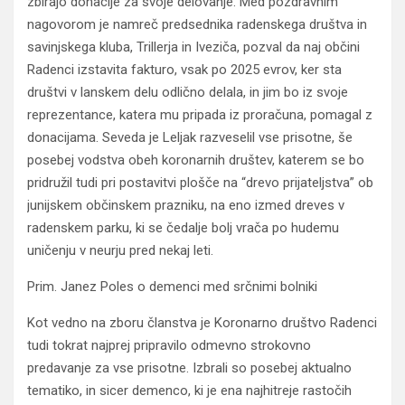
zbirajo donacije za svoje delovanje. Med pozdravnim
nagovorom je namreč predsednika radenskega društva in
savinjskega kluba, Trillerja in Iveziča, pozval da naj občini
Radenci izstavita fakturo, vsak po 2025 evrov, ker sta
društvi v lanskem delu odlično delala, in jim bo iz svoje
reprezentance, katera mu pripada iz proračuna, pomagal z
donacijama. Seveda je Leljak razveselil vse prisotne, še
posebej vodstva obeh koronarnih društev, katerem se bo
pridružil tudi pri postavitvi plošče na “drevo prijateljstva” ob
junijskem občinskem prazniku, na eno izmed dreves v
radenskem parku, ki se čedalje bolj vrača po hudemu
uničenju v neurju pred nekaj leti.
Prim. Janez Poles o demenci med srčnimi bolniki
Kot vedno na zboru članstva je Koronarno društvo Radenci
tudi tokrat najprej pripravilo odmevno strokovno
predavanje za vse prisotne. Izbrali so posebej aktualno
tematiko, in sicer demenco, ki je ena najhitreje rastočih