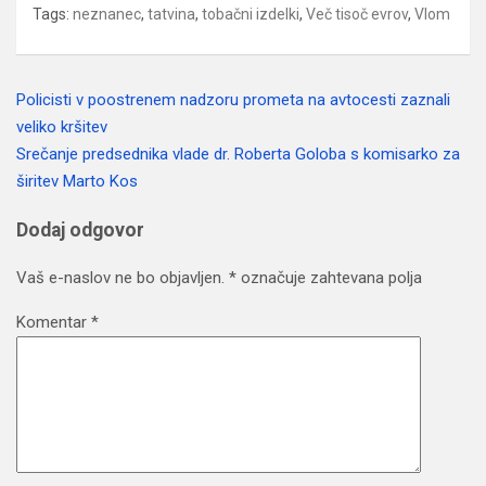
Tags:
neznanec
,
tatvina
,
tobačni izdelki
,
Več tisoč evrov
,
Vlom
Policisti v poostrenem nadzoru prometa na avtocesti zaznali
Navigacija
veliko kršitev
prispevka
Srečanje predsednika vlade dr. Roberta Goloba s komisarko za
širitev Marto Kos
Dodaj odgovor
Vaš e-naslov ne bo objavljen.
*
označuje zahtevana polja
Komentar
*