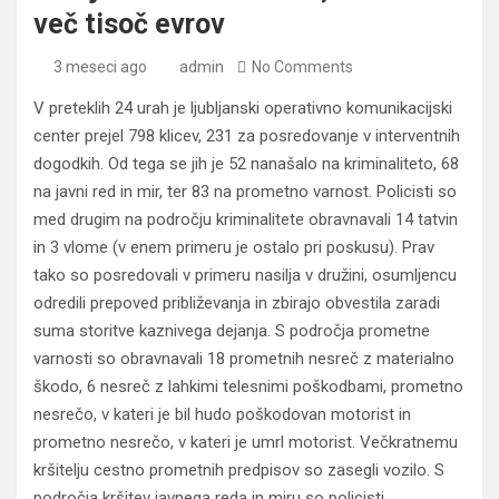
več tisoč evrov
3 meseci ago
admin
No Comments
V preteklih 24 urah je ljubljanski operativno komunikacijski
center prejel 798 klicev, 231 za posredovanje v interventnih
dogodkih. Od tega se jih je 52 nanašalo na kriminaliteto, 68
na javni red in mir, ter 83 na prometno varnost. Policisti so
med drugim na področju kriminalitete obravnavali 14 tatvin
in 3 vlome (v enem primeru je ostalo pri poskusu). Prav
tako so posredovali v primeru nasilja v družini, osumljencu
odredili prepoved približevanja in zbirajo obvestila zaradi
suma storitve kaznivega dejanja. S področja prometne
varnosti so obravnavali 18 prometnih nesreč z materialno
škodo, 6 nesreč z lahkimi telesnimi poškodbami, prometno
nesrečo, v kateri je bil hudo poškodovan motorist in
prometno nesrečo, v kateri je umrl motorist. Večkratnemu
kršitelju cestno prometnih predpisov so zasegli vozilo. S
področja kršitev javnega reda in miru so policisti