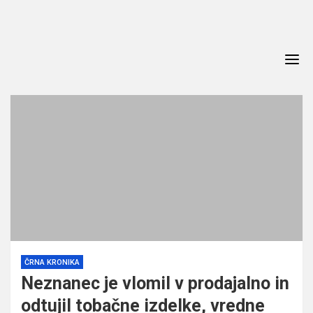
Skip
to
content
ČRNA KRONIKA
Neznanec je vlomil v prodajalno in
odtujil tobačne izdelke, vredne