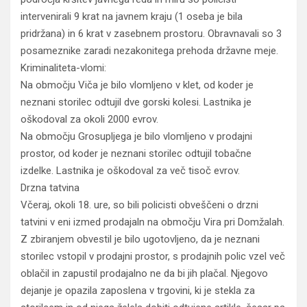
intervenirali 9 krat na javnem kraju (1 oseba je bila
pridržana) in 6 krat v zasebnem prostoru. Obravnavali so 3
posameznike zaradi nezakonitega prehoda državne meje.
Kriminaliteta-vlomi:
Na območju Viča je bilo vlomljeno v klet, od koder je
neznani storilec odtujil dve gorski kolesi. Lastnika je
oškodoval za okoli 2000 evrov.
Na območju Grosupljega je bilo vlomljeno v prodajni
prostor, od koder je neznani storilec odtujil tobačne
izdelke. Lastnika je oškodoval za več tisoč evrov.
Drzna tatvina
Včeraj, okoli 18. ure, so bili policisti obveščeni o drzni
tatvini v eni izmed prodajaln na območju Vira pri Domžalah.
Z zbiranjem obvestil je bilo ugotovljeno, da je neznani
storilec vstopil v prodajni prostor, s prodajnih polic vzel več
oblačil in zapustil prodajalno ne da bi jih plačal. Njegovo
dejanje je opazila zaposlena v trgovini, ki je stekla za