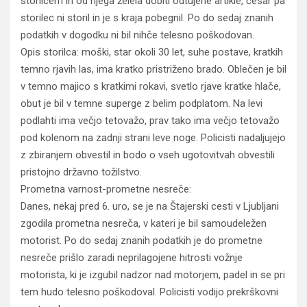
storilcem in od njega želela dobiti odtujene artikle, česar pa
storilec ni storil in je s kraja pobegnil. Po do sedaj znanih
podatkih v dogodku ni bil nihče telesno poškodovan.
Opis storilca: moški, star okoli 30 let, suhe postave, kratkih
temno rjavih las, ima kratko pristriženo brado. Oblečen je bil
v temno majico s kratkimi rokavi, svetlo rjave kratke hlače,
obut je bil v temne superge z belim podplatom. Na levi
podlahti ima večjo tetovažo, prav tako ima večjo tetovažo
pod kolenom na zadnji strani leve noge. Policisti nadaljujejo
z zbiranjem obvestil in bodo o vseh ugotovitvah obvestili
pristojno državno tožilstvo.
Prometna varnost-prometne nesreče:
Danes, nekaj pred 6. uro, se je na Štajerski cesti v Ljubljani
zgodila prometna nesreča, v kateri je bil samoudeležen
motorist. Po do sedaj znanih podatkih je do prometne
nesreče prišlo zaradi neprilagojene hitrosti vožnje
motorista, ki je izgubil nadzor nad motorjem, padel in se pri
tem hudo telesno poškodoval. Policisti vodijo prekrškovni