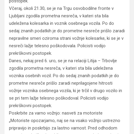
postopek.
Včeraj, okoli 21.30, se je na Trgu osvobodilne fronte v
Ljubljani zgodila prometna nesreča, v kateri sta bila
udeležena kolesarka in voznik osebnega vozila. Po do
sedaj znanih podatkih je do prometne nesreče prišlo zaradi
nepravilne smeri oziroma strani vožnje kolesarke, ki se je v
nesreči lažje telesno poškodovala. Policisti vodijo
prekrškovni postopek.
Danes, nekaj pred 6. uro, se je na relaciji Litija – Trbovlje
zgodila prometna nesreča, v kateri sta bila udeležena
voznika osebnih vozil. Po do sedaj znanih podatkih je do
prometne nesreče prišlo zaradi neprilagojene hitrosti
vožnje voznika osebnega vozila, ki je trčil v drugo vozilo in
se pri tem lažje telesno poškodoval. Policisti vodijo
prekrškovni postopek.
Poskrbite za varno vožnjo: nasveti za motoriste
„Motoriste opozarjamo, naj se na vsako vožnjo ustrezno
pripravijo in poskrbijo za lastno varnost. Pred odhodom