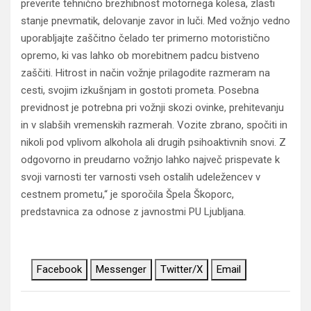
preverite tehnično brezhibnost motornega kolesa, zlasti
stanje pnevmatik, delovanje zavor in luči. Med vožnjo vedno
uporabljajte zaščitno čelado ter primerno motoristično
opremo, ki vas lahko ob morebitnem padcu bistveno
zaščiti. Hitrost in način vožnje prilagodite razmeram na
cesti, svojim izkušnjam in gostoti prometa. Posebna
previdnost je potrebna pri vožnji skozi ovinke, prehitevanju
in v slabših vremenskih razmerah. Vozite zbrano, spočiti in
nikoli pod vplivom alkohola ali drugih psihoaktivnih snovi. Z
odgovorno in preudarno vožnjo lahko največ prispevate k
svoji varnosti ter varnosti vseh ostalih udeležencev v
cestnem prometu,“ je sporočila Špela Škoporc,
predstavnica za odnose z javnostmi PU Ljubljana.
Facebook
Messenger
Twitter/X
Email