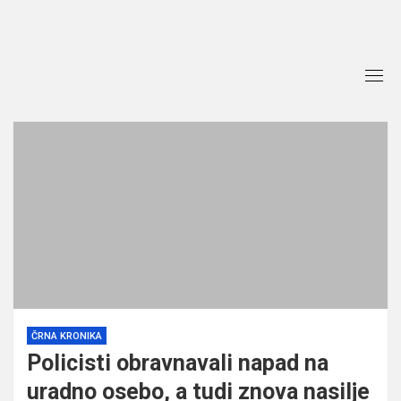
Skip
to
content
ČRNA KRONIKA
Policisti obravnavali napad na
uradno osebo, a tudi znova nasilje