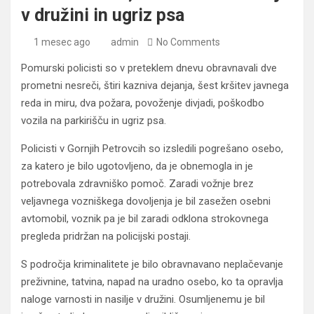
v družini in ugriz psa
1 mesec ago
admin
No Comments
Pomurski policisti so v preteklem dnevu obravnavali dve
prometni nesreči, štiri kazniva dejanja, šest kršitev javnega
reda in miru, dva požara, povoženje divjadi, poškodbo
vozila na parkirišču in ugriz psa.
Policisti v Gornjih Petrovcih so izsledili pogrešano osebo,
za katero je bilo ugotovljeno, da je obnemogla in je
potrebovala zdravniško pomoč. Zaradi vožnje brez
veljavnega vozniškega dovoljenja je bil zasežen osebni
avtomobil, voznik pa je bil zaradi odklona strokovnega
pregleda pridržan na policijski postaji.
S področja kriminalitete je bilo obravnavano neplačevanje
preživnine, tatvina, napad na uradno osebo, ko ta opravlja
naloge varnosti in nasilje v družini. Osumljenemu je bil