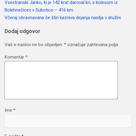
Vsestranski Janko, ki je 142 krat daroval kri, s kolesom iz
Navigacija
Bolehnečicev v Subotico – 416 km
prispevka
Včeraj obravnavana še štiri kazniva dejanja nasilja v družini
Dodaj odgovor
Vaš e-naslov ne bo objavljen.
*
označuje zahtevana polja
Komentar
*
Ime
*