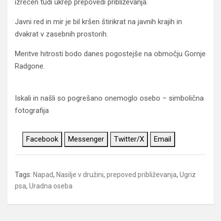
izrečen tudi ukrep prepovedi približevanja.
Javni red in mir je bil kršen štirikrat na javnih krajih in
dvakrat v zasebnih prostorih.
Meritve hitrosti bodo danes pogostejše na območju Gornje
Radgone.
Iskali in našli so pogrešano onemoglo osebo – simbolična
fotografija
Facebook
Messenger
Twitter/X
Email
Tags:
Napad
,
Nasilje v družini
,
prepoved približevanja
,
Ugriz
psa
,
Uradna oseba