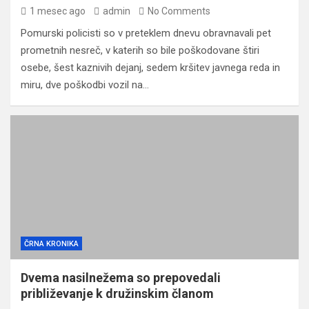
1 mesec ago
admin
No Comments
Pomurski policisti so v preteklem dnevu obravnavali pet
prometnih nesreč, v katerih so bile poškodovane štiri
osebe, šest kaznivih dejanj, sedem kršitev javnega reda in
miru, dve poškodbi vozil na…
ČRNA KRONIKA
Dvema nasilnežema so prepovedali
približevanje k družinskim članom