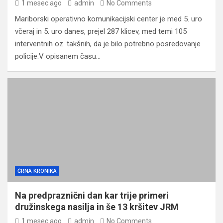
1 mesec ago
admin
No Comments
Mariborski operativno komunikacijski center je med 5. uro
včeraj in 5. uro danes, prejel 287 klicev, med temi 105
interventnih oz. takšnih, da je bilo potrebno posredovanje
policije.V opisanem času…
ČRNA KRONIKA
Na predpraznični dan kar trije primeri
družinskega nasilja in še 13 kršitev JRM
1 mesec ago
admin
No Comments