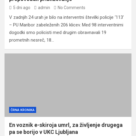
5 dni ago
admin
No Comments
V zadnjih 24 urah je bilo na interventni številki policije ‘113’
– PU Maribor zabeleženih 206 klicev. Med 98 interventnimi
dogodki smo policisti med drugim obravnavali 19
prometnih nesreč, 18…
ČRNA KRONIKA
En voznik e-skiroja umrl, za življenje drugega
pa se borijo v UKC Ljubljana