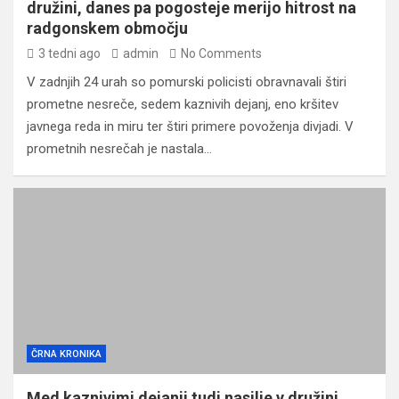
družini, danes pa pogosteje merijo hitrost na
radgonskem območju
3 tedni ago
admin
No Comments
V zadnjih 24 urah so pomurski policisti obravnavali štiri
prometne nesreče, sedem kaznivih dejanj, eno kršitev
javnega reda in miru ter štiri primere povoženja divjadi. V
prometnih nesrečah je nastala…
ČRNA KRONIKA
Med kaznivimi dejanji tudi nasilje v družini,