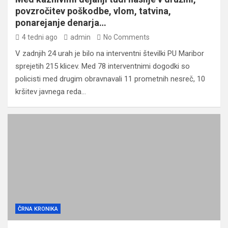
povzročitev poškodbe, vlom, tatvina,
ponarejanje denarja…
4 tedni ago
admin
No Comments
V zadnjih 24 urah je bilo na interventni številki PU Maribor
sprejetih 215 klicev. Med 78 interventnimi dogodki so
policisti med drugim obravnavali 11 prometnih nesreč, 10
kršitev javnega reda…
ČRNA KRONIKA