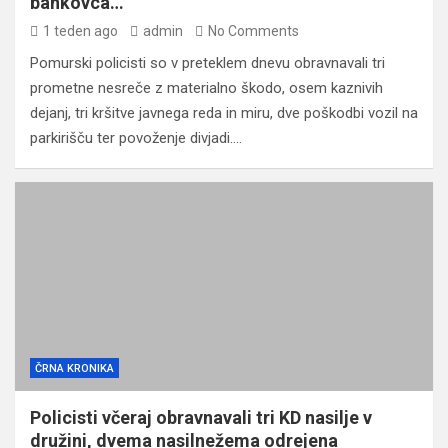
bankovca…
1 teden ago
admin
No Comments
Pomurski policisti so v preteklem dnevu obravnavali tri
prometne nesreče z materialno škodo, osem kaznivih
dejanj, tri kršitve javnega reda in miru, dve poškodbi vozil na
parkirišču ter povoženje divjadi.…
ČRNA KRONIKA
Policisti včeraj obravnavali tri KD nasilje v
družini, dvema nasilnežema odrejena