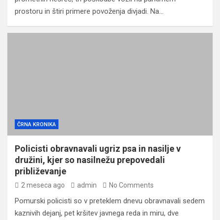
prostoru in štiri primere povoženja divjadi. Na…
ČRNA KRONIKA
Policisti obravnavali ugriz psa in nasilje v
družini, kjer so nasilnežu prepovedali
približevanje
2 meseca ago
admin
No Comments
Pomurski policisti so v preteklem dnevu obravnavali sedem
kaznivih dejanj, pet kršitev javnega reda in miru, dve