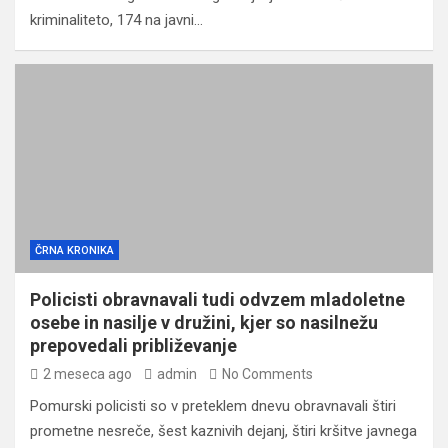
kriminaliteto, 174 na javni…
ČRNA KRONIKA
Policisti obravnavali tudi odvzem mladoletne
osebe in nasilje v družini, kjer so nasilnežu
prepovedali približevanje
2 meseca ago
admin
No Comments
Pomurski policisti so v preteklem dnevu obravnavali štiri
prometne nesreče, šest kaznivih dejanj, štiri kršitve javnega