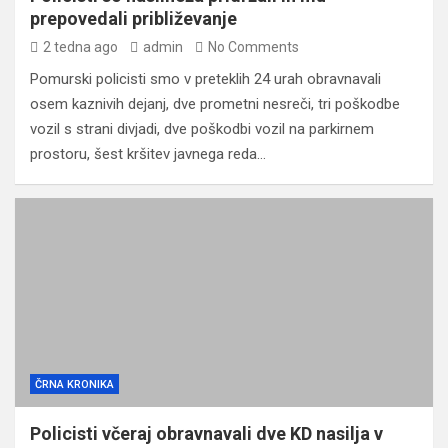
prepovedali približevanje
2 tedna ago
admin
No Comments
Pomurski policisti smo v preteklih 24 urah obravnavali
osem kaznivih dejanj, dve prometni nesreči, tri poškodbe
vozil s strani divjadi, dve poškodbi vozil na parkirnem
prostoru, šest kršitev javnega reda…
ČRNA KRONIKA
Policisti včeraj obravnavali dve KD nasilja v