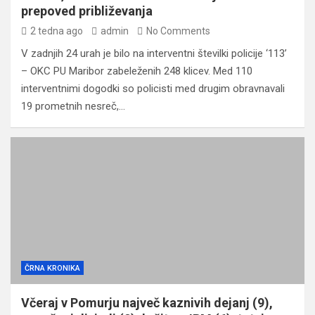
prepoved približevanja
2 tedna ago
admin
No Comments
V zadnjih 24 urah je bilo na interventni številki policije ‘113’
– OKC PU Maribor zabeleženih 248 klicev. Med 110
interventnimi dogodki so policisti med drugim obravnavali
19 prometnih nesreč,…
ČRNA KRONIKA
Včeraj v Pomurju največ kaznivih dejanj (9),