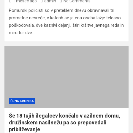
1 mesec ago
admin
No Comments
Pomurski policisti so v preteklem dnevu obravnavali tri
prometne nesreče, v katerih se je ena oseba lažje telesno
poškodovala, dve kaznivi dejanji, štiri kršitve javnega reda in
miru ter dve…
ČRNA KRONIKA
Še 18 tujih ilegalcev končalo v azilnem domu,
družinskem nasilnežu pa so prepovedali
približevanje