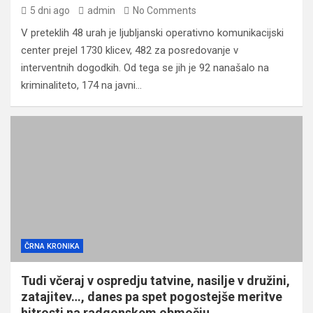
5 dni ago
admin
No Comments
V preteklih 48 urah je ljubljanski operativno komunikacijski
center prejel 1730 klicev, 482 za posredovanje v
interventnih dogodkih. Od tega se jih je 92 nanašalo na
kriminaliteto, 174 na javni…
ČRNA KRONIKA
Tudi včeraj v ospredju tatvine, nasilje v družini,
zatajitev…, danes pa spet pogostejše meritve
hitrosti na radgonskem območju