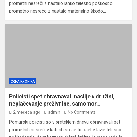
prometni nesreči z nastalo lahko telesno poškodbo,
prometno nesrečo z nastalo materialno škodo,…
ČRNA KRONIKA
Policisti spet obravnavali nasilje v družini,
neplačevanje preživnine, samomor…
2 meseca ago
admin
No Comments
Pomurski policisti so v preteklem dnevu obravnavali pet
prometnih nesreč, v katerih so se tri osebe lažje telesno