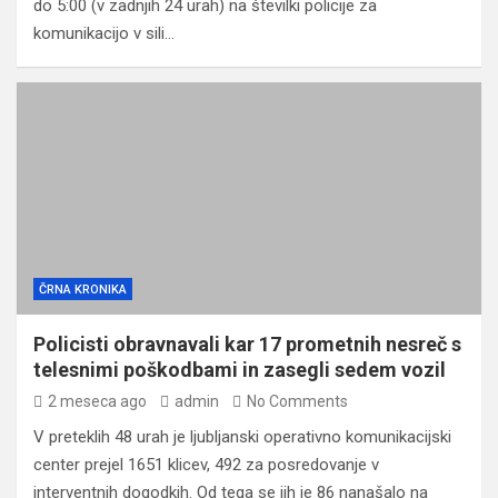
do 5:00 (v zadnjih 24 urah) na številki policije za
komunikacijo v sili…
ČRNA KRONIKA
Policisti obravnavali kar 17 prometnih nesreč s
telesnimi poškodbami in zasegli sedem vozil
2 meseca ago
admin
No Comments
V preteklih 48 urah je ljubljanski operativno komunikacijski
center prejel 1651 klicev, 492 za posredovanje v
interventnih dogodkih. Od tega se jih je 86 nanašalo na