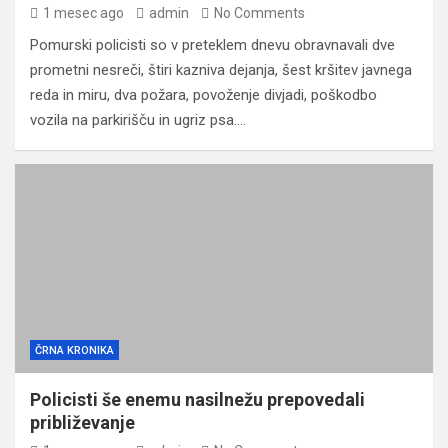
1 mesec ago
admin
No Comments
Pomurski policisti so v preteklem dnevu obravnavali dve
prometni nesreči, štiri kazniva dejanja, šest kršitev javnega
reda in miru, dva požara, povoženje divjadi, poškodbo
vozila na parkirišču in ugriz psa.…
ČRNA KRONIKA
Policisti še enemu nasilnežu prepovedali
približevanje