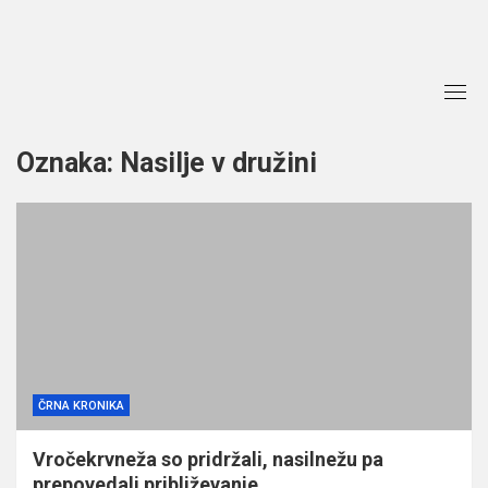
Skip
to
content
Oznaka:
Nasilje v družini
ČRNA KRONIKA
Vročekrvneža so pridržali, nasilnežu pa
prepovedali približevanje