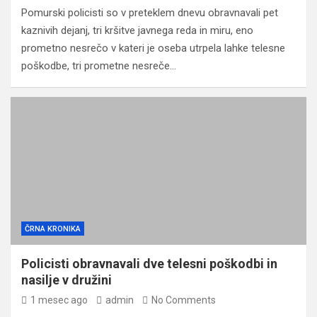
Pomurski policisti so v preteklem dnevu obravnavali pet
kaznivih dejanj, tri kršitve javnega reda in miru, eno
prometno nesrečo v kateri je oseba utrpela lahke telesne
poškodbe, tri prometne nesreče…
ČRNA KRONIKA
Policisti obravnavali dve telesni poškodbi in
nasilje v družini
1 mesec ago
admin
No Comments