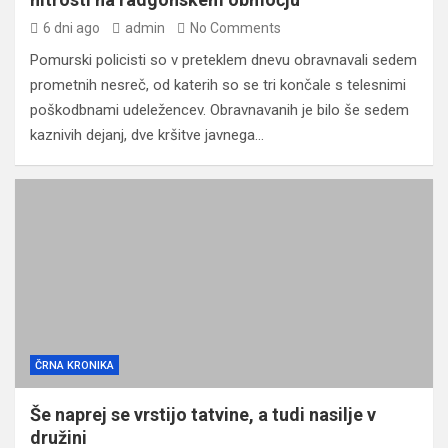
6 dni ago
admin
No Comments
Pomurski policisti so v preteklem dnevu obravnavali sedem
prometnih nesreč, od katerih so se tri končale s telesnimi
poškodbnami udeležencev. Obravnavanih je bilo še sedem
kaznivih dejanj, dve kršitve javnega…
ČRNA KRONIKA
Še naprej se vrstijo tatvine, a tudi nasilje v
družini