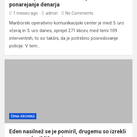
ponarejanje denarja
1 mesec ago
admin
No Comments
Mariborski operativno komunikacijski center je med 5. uro
včeraj in 5. uro danes, sprejel 271 klicev, med temi 109
interventnih, to so takšni, da je potrebno posredovanje
policije. V tem…
ČRNA KRONIKA
Eden nasilnež se je pomiril, drugemu so izrekli