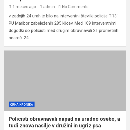
1 mesec ago
admin
No Comments
v zadnjih 24 urah je bilo na interventni številki policije ‘113’ –
PU Maribor zabeleženih 285 klicev. Med 109 interventnimi
dogodki so policisti med drugim obravnavali 21 prometnih
nesreč, 24…
ČRNA KRONIKA
Policisti obravnavali napad na uradno osebo, a
tudi znova nasilje v družini in ugriz psa