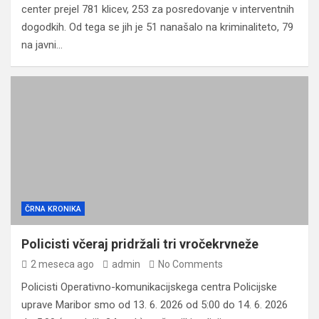
center prejel 781 klicev, 253 za posredovanje v interventnih
dogodkih. Od tega se jih je 51 nanašalo na kriminaliteto, 79
na javni…
ČRNA KRONIKA
Policisti včeraj pridržali tri vročekrvneže
2 meseca ago
admin
No Comments
Policisti Operativno-komunikacijskega centra Policijske
uprave Maribor smo od 13. 6. 2026 od 5:00 do 14. 6. 2026