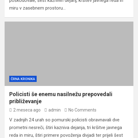
poškodovale, šest kaznivih dejanj, kršitev javnega reda in
miru v zasebnem prostoru…
ČRNA KRONIKA
Policisti še enemu nasilnežu prepovedali
približevanje
2 meseca ago
admin
No Comments
V zadnjih 24 urah so pomurski policisti obravnavali dve
prometni nesreči, štiri kazniva dejanja, tri kršitve javnega
reda in miru, štiri primere povoženja divjadi ter prijeli šest