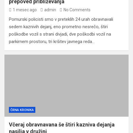
prepoved približevanja
1 mesec ago
admin
No Comments
Pomurski policisti smo v preteklih 24 urah obravnavali
sedem kaznivih dejanj, eno prometno nesrečo, štiri
poškodbe vozil s strani divjadi, dve poškodbi vozil na
parkirnem prostoru, tri kršitev javnega reda…
ČRNA KRONIKA
Včeraj obravnavana še štiri kazniva dejanja
nasilja v družini