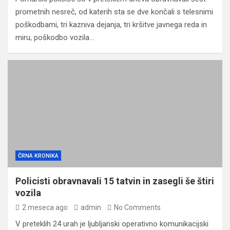
prometnih nesreč, od katerih sta se dve končali s telesnimi
poškodbami, tri kazniva dejanja, tri kršitve javnega reda in
miru, poškodbo vozila…
ČRNA KRONIKA
Policisti obravnavali 15 tatvin in zasegli še štiri
vozila
2 meseca ago
admin
No Comments
V preteklih 24 urah je ljubljanski operativno komunikacijski