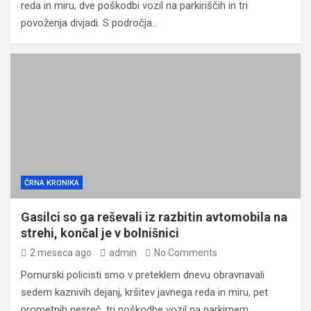
reda in miru, dve poškodbi vozil na parkiriščih in tri
povoženja divjadi. S področja…
ČRNA KRONIKA
Gasilci so ga reševali iz razbitin avtomobila na
strehi, končal je v bolnišnici
2 meseca ago
admin
No Comments
Pomurski policisti smo v preteklem dnevu obravnavali
sedem kaznivih dejanj, kršitev javnega reda in miru, pet
prometnih nesreč, tri poškodbe vozil na parkirnem