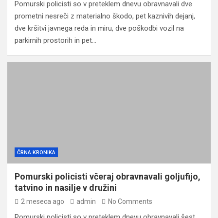
Pomurski policisti so v preteklem dnevu obravnavali dve
prometni nesreči z materialno škodo, pet kaznivih dejanj,
dve kršitvi javnega reda in miru, dve poškodbi vozil na
parkirnih prostorih in pet…
ČRNA KRONIKA
Pomurski policisti včeraj obravnavali goljufijo,
tatvino in nasilje v družini
2 meseca ago
admin
No Comments
Pomurski policisti so v preteklem dnevu obravnavali šest