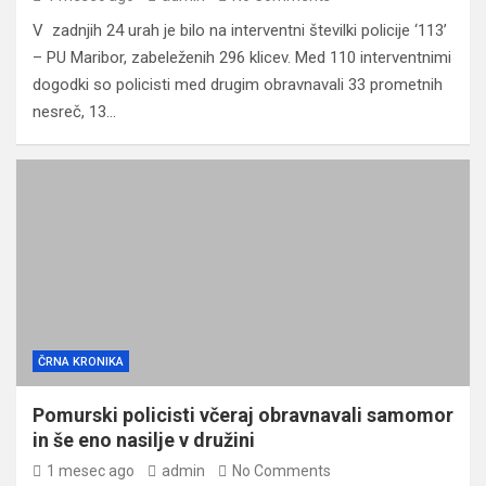
V zadnjih 24 urah je bilo na interventni številki policije ‘113’
– PU Maribor, zabeleženih 296 klicev. Med 110 interventnimi
dogodki so policisti med drugim obravnavali 33 prometnih
nesreč, 13…
ČRNA KRONIKA
Pomurski policisti včeraj obravnavali samomor
in še eno nasilje v družini
1 mesec ago
admin
No Comments