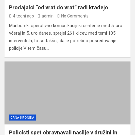
Prodajalci “od vrat do vrat” radi kradejo
4 tedni ago
admin
No Comments
Mariborski operativno komunikacijski center je med 5. uro
včeraj in 5. uro danes, sprejel 261 klicev, med temi 105
interventnih, to so takšni, da je potrebno posredovanje
policije.V tem času…
ČRNA KRONIKA
Policisti spet obravnavali nasilje v družini in