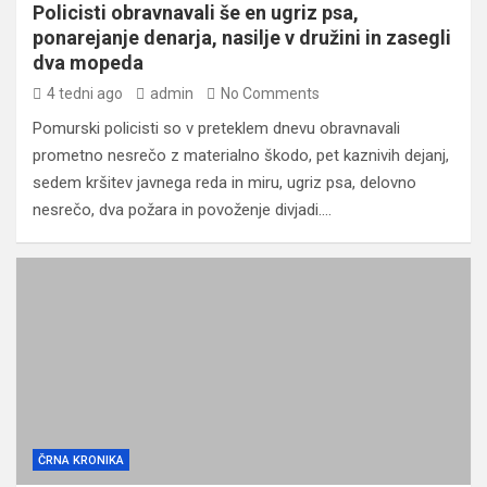
Policisti obravnavali še en ugriz psa,
ponarejanje denarja, nasilje v družini in zasegli
dva mopeda
4 tedni ago
admin
No Comments
Pomurski policisti so v preteklem dnevu obravnavali
prometno nesrečo z materialno škodo, pet kaznivih dejanj,
sedem kršitev javnega reda in miru, ugriz psa, delovno
nesrečo, dva požara in povoženje divjadi.…
ČRNA KRONIKA