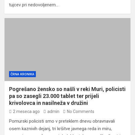
tujcev pri nedovoljenem…
ČRNA KRONIKA
Pogrešano žensko so našli v reki Muri, policisti
pa so zasegli 23.000 tablet ter prijeli
krivolovca in nasilneža v družini
2 meseca ago
admin
No Comments
Pomurski policisti smo v preteklem dnevu obravnavali
osem kaznivih dejanj, tri kršitve javnega reda in miru,