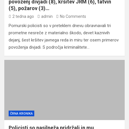
povoženj divjadi (8), kršitev JRM (6), tatvin
(5), požarov (3)…
2 tedna ago
admin
No Comments
Pomurski policisti so v preteklem dnevu obravnavali tri
prometne nesreče z materialno škodo, devet kaznivih
dejanj, šest kršitev javnega reda in miru ter osem primerov
povoženja divjadi. S področja kriminalitete…
ČRNA KRONIKA
Policisti so nasilneža pridržali in mu