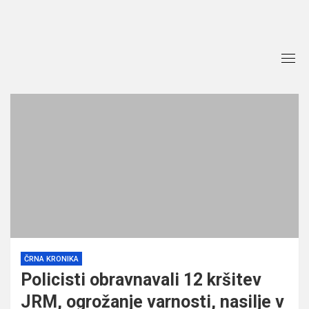
Skip
to
content
ČRNA KRONIKA
Policisti obravnavali 12 kršitev
JRM, ogrožanje varnosti, nasilje v