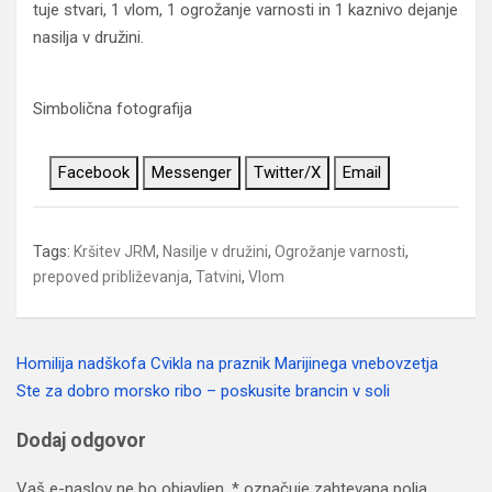
tuje stvari, 1 vlom, 1 ogrožanje varnosti in 1 kaznivo dejanje
nasilja v družini.
Simbolična fotografija
Facebook
Messenger
Twitter/X
Email
Tags:
Kršitev JRM
,
Nasilje v družini
,
Ogrožanje varnosti
,
prepoved približevanja
,
Tatvini
,
Vlom
Homilija nadškofa Cvikla na praznik Marijinega vnebovzetja
Navigacija
Ste za dobro morsko ribo – poskusite brancin v soli
prispevka
Dodaj odgovor
Vaš e-naslov ne bo objavljen.
*
označuje zahtevana polja