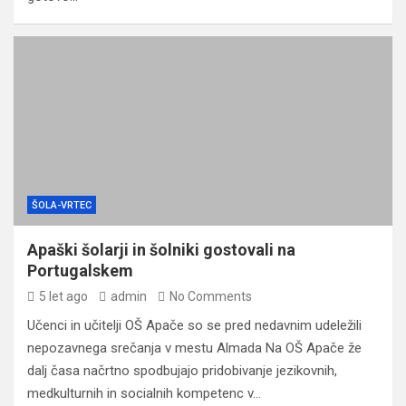
ŠOLA-VRTEC
Apaški šolarji in šolniki gostovali na
Portugalskem
5 let ago
admin
No Comments
Učenci in učitelji OŠ Apače so se pred nedavnim udeležili
nepozavnega srečanja v mestu Almada Na OŠ Apače že
dalj časa načrtno spodbujajo pridobivanje jezikovnih,
medkulturnih in socialnih kompetenc v…