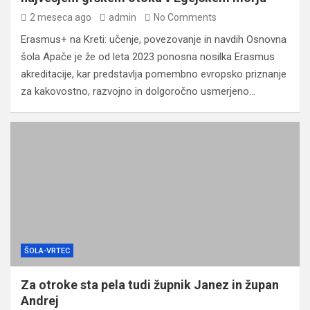
2 meseca ago
admin
No Comments
Erasmus+ na Kreti: učenje, povezovanje in navdih Osnovna
šola Apače je že od leta 2023 ponosna nosilka Erasmus
akreditacije, kar predstavlja pomembno evropsko priznanje
za kakovostno, razvojno in dolgoročno usmerjeno…
ŠOLA-VRTEC
Za otroke sta pela tudi župnik Janez in župan
Andrej