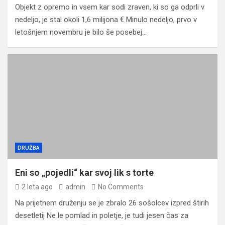
Objekt z opremo in vsem kar sodi zraven, ki so ga odprli v
nedeljo, je stal okoli 1,6 milijona € Minulo nedeljo, prvo v
letošnjem novembru je bilo še posebej…
DRUŽBA
Eni so „pojedli“ kar svoj lik s torte
2 leta ago
admin
No Comments
Na prijetnem druženju se je zbralo 26 sošolcev izpred štirih
desetletij Ne le pomlad in poletje, je tudi jesen čas za