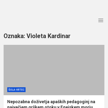
Skip
to
content
Oznaka:
Violeta Kardinar
ŠOLA-VRTEC
Nepozabna doživetja apaških pedagoginj na
največjem grškem otoku v Egejskem morju