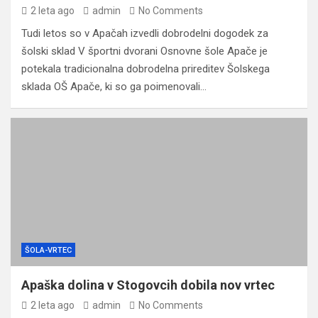
2 leta ago
admin
No Comments
Tudi letos so v Apačah izvedli dobrodelni dogodek za
šolski sklad V športni dvorani Osnovne šole Apače je
potekala tradicionalna dobrodelna prireditev Šolskega
sklada OŠ Apače, ki so ga poimenovali…
ŠOLA-VRTEC
Apaška dolina v Stogovcih dobila nov vrtec
2 leta ago
admin
No Comments