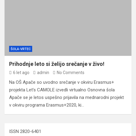
ŠOLA-VRTEC
Prihodnje leto si želijo srečanje v živo!
6 let ago
admin
No Comments
Na OŠ Apače so uvodno srečanje v okviru Erasmus+
projekta Let’s CAMOLE izvedli virtualno Osnovna šola
Apače se je letos uspešno prijavila na mednarodni projekt
v okviru programa Erasmus+2020, ki…
ISSN 2820-6401