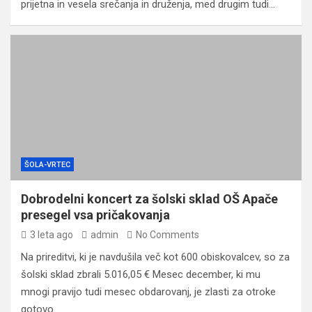
prijetna in vesela srečanja in druženja, med drugim tudi…
ŠOLA-VRTEC
Dobrodelni koncert za šolski sklad OŠ Apače
presegel vsa pričakovanja
3 leta ago
admin
No Comments
Na prireditvi, ki je navdušila več kot 600 obiskovalcev, so za
šolski sklad zbrali 5.016,05 € Mesec december, ki mu
mnogi pravijo tudi mesec obdarovanj, je zlasti za otroke
gotovo…