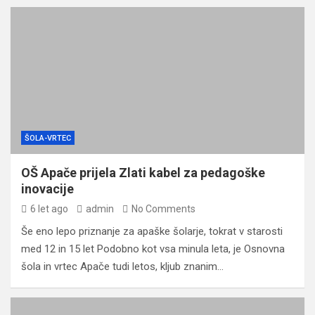
ŠOLA-VRTEC
OŠ Apače prijela Zlati kabel za pedagoške
inovacije
6 let ago
admin
No Comments
Še eno lepo priznanje za apaške šolarje, tokrat v starosti
med 12 in 15 let Podobno kot vsa minula leta, je Osnovna
šola in vrtec Apače tudi letos, kljub znanim…