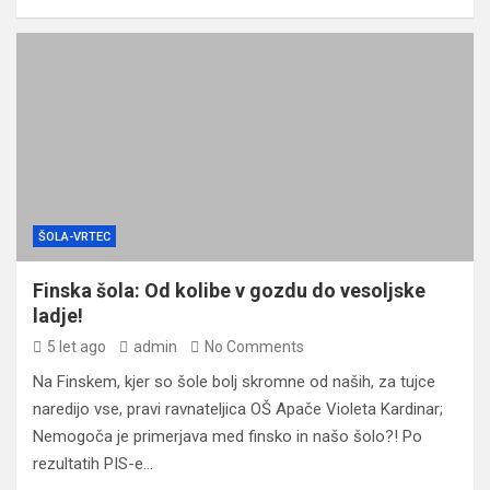
ŠOLA-VRTEC
Finska šola: Od kolibe v gozdu do vesoljske
ladje!
5 let ago
admin
No Comments
Na Finskem, kjer so šole bolj skromne od naših, za tujce
naredijo vse, pravi ravnateljica OŠ Apače Violeta Kardinar;
Nemogoča je primerjava med finsko in našo šolo?! Po
rezultatih PIS-e…