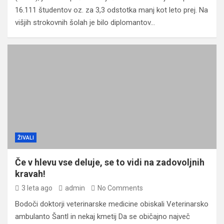
16.111 študentov oz. za 3,3 odstotka manj kot leto prej. Na
višjih strokovnih šolah je bilo diplomantov…
ŽIVALI
Če v hlevu vse deluje, se to vidi na zadovoljnih
kravah!
3 leta ago
admin
No Comments
Bodoči doktorji veterinarske medicine obiskali Veterinarsko
ambulanto Šantl in nekaj kmetij Da se običajno največ