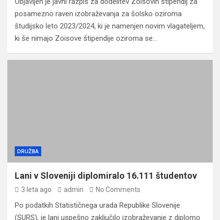
Objavljen je javni razpis za dodelitev Zoisovih štipendij za
posamezno raven izobraževanja za šolsko oziroma
študijsko leto 2023/2024, ki je namenjen novim vlagateljem,
ki še nimajo Zoisove štipendije oziroma se…
DRUŽBA
Lani v Sloveniji diplomiralo 16.111 študentov
3 leta ago
admin
No Comments
Po podatkih Statističnega urada Republike Slovenije
(SURS), je lani uspešno zaključilo izobraževanje z diplomo