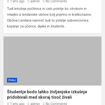
1 leto ago
admin
No Comments
Tudi letošnje počitnice in celo poletje bo otrokom in
mladini iz lendavske občine bolj prijetno in kratkočasno.
Občina Lendava namreč tudi to poletje subvencionira
kopanje za učence, dijake in študente…
ŽIVALI
Študentje bodo lahko življenjske izkušnje
pridobivali med skoraj tisoč živali
1 leto ago
admin
No Comments