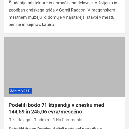
Študentje arhitekture in domačini na delavnici o življenju in
zgodbah grajskega griča v Gornji Radgoni V radgonskem
mestnem muzeju, ki domuje v najstarejši stavbi v mestu
penine in sejmov, katero…
ZANIMIVOSTI
Podelili bodo 71 štipendiji v znesku med
144,59 in 245,06 evra/mesečno
3 leta ago
admin
No Comments