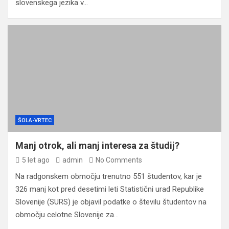
slovenskega jezika v…
ŠOLA-VRTEC
Manj otrok, ali manj interesa za študij?
5 let ago
admin
No Comments
Na radgonskem območju trenutno 551 študentov, kar je
326 manj kot pred desetimi leti Statistični urad Republike
Slovenije (SURS) je objavil podatke o številu študentov na
območju celotne Slovenije za…