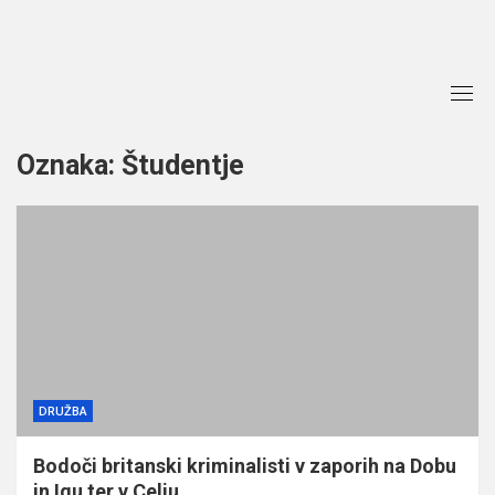
Skip
to
content
Oznaka:
Študentje
DRUŽBA
Bodoči britanski kriminalisti v zaporih na Dobu
in Igu ter v Celju