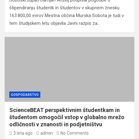
Soboški župan Damjan Anželj podpisal pogodbe o
štipendiranju študentk in študentov v skupnem znesku
163.800,00 evrov Mestna občina Murska Sobota je tudi v
tem študijskem letu objavila Javni razpis za…
GOSPODARSTVO
ScienceBEAT perspektivnim študentkam in
študentom omogočil vstop v globalno mrežo
odličnosti v znanosti in podjetništvu
3 leta ago
admin
No Comments