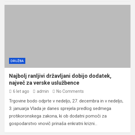
DRUŽBA
Najbolj ranljivi državljani dobijo dodatek,
največ za verske uslužbence
6 let ago
admin
No Comments
Trgovine bodo odprte v nedeljo, 27. decembra in v nedeljo,
3. januarja Vlada je danes sprejela predlog sedmega
protikoronskega zakona, ki ob dodatni pomoči za
gospodarstvo vnovič prinaša enkratni krizni…