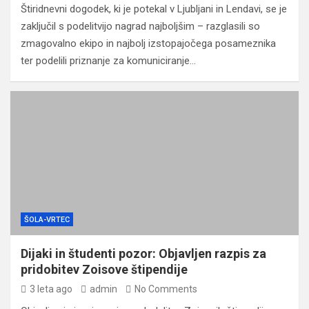
Štiridnevni dogodek, ki je potekal v Ljubljani in Lendavi, se je
zaključil s podelitvijo nagrad najboljšim – razglasili so
zmagovalno ekipo in najbolj izstopajočega posameznika
ter podelili priznanje za komuniciranje…
ŠOLA-VRTEC
Dijaki in študenti pozor: Objavljen razpis za
pridobitev Zoisove štipendije
3 leta ago
admin
No Comments