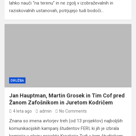
lahko nauči “na terenu” in ne zgolj v izobraževalnih in
raziskovalnih ustanovah, potrjujejo tudi bodoči…
DRUŽBA
Jan Hauptman, Martin Grosek in Tim Cof pred
Žanom Zafošnikom in Juretom Kodričem
4 leta ago
admin
No Comments
Znana so imena avtorjev treh (od 13 projektov) najboljših
komunikacijskih kampanj študentov FERI, ki jih je izbrala