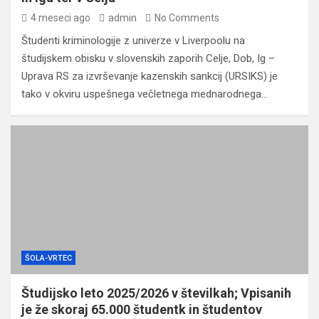
4 meseci ago
admin
No Comments
Študenti kriminologije z univerze v Liverpoolu na
študijskem obisku v slovenskih zaporih Celje, Dob, Ig –
Uprava RS za izvrševanje kazenskih sankcij (URSIKS) je
tako v okviru uspešnega večletnega mednarodnega…
ŠOLA-VRTEC
Študijsko leto 2025/2026 v številkah; Vpisanih
je že skoraj 65.000 študentk in študentov