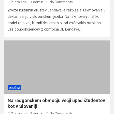
2 leta ago
admin
No Comments
Zveza kulturnih društev Lendava je razpisala Tekmovanje v
deklamiranju v slovenskem jeziku. Na tekmovanju lahko
sodelujejo vsi, ki radi deklamirajo, od vrtčevskih otrok pa
vse doupokojencev z območja UE Lendava.…
DRUŽBA
Na radgonskem območju večji upad študentov
kot v Sloveniji
2 leta ago
admin
No Comments