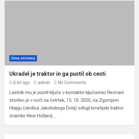
ČRNA KRONIKA
Ukradel je traktor in ga pustil ob cesti
6 let ago
admin
No Comments
Lastnik mu je pustil ključe v kontaktni ključavnici Neznani
storilec je v noči na četrtek, 15. 10. 2020, na Zgornjem
Hlapju (okolica Jakobskega Dola) odtujil kmetijski traktor
znamke New Holland,…