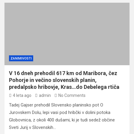
ZANIMIVOSTI
V 16 dneh prehodil 617 km od Maribora, čez
Pohorje in večino slovenskih planin,
predalpsko hribovje, Kras…do Debelega rtiča
4 leta ago
admin
No Comments
Tadej Gajser prehodil Slovensko planinsko pot O
Jurovskem Dolu, lepi vasi pod hribčki v dolini potoka
Globovnica, z okoli 400 dušami, ki je tudi sedež občine
Sveti Jurij v Slovenskih…