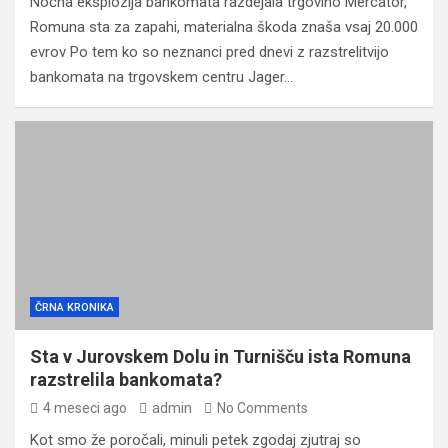
Nočna eksplozija bankomata razdejala trgovino Mercator,
Romuna sta za zapahi, materialna škoda znaša vsaj 20.000
evrov Po tem ko so neznanci pred dnevi z razstrelitvijo
bankomata na trgovskem centru Jager…
ČRNA KRONIKA
Sta v Jurovskem Dolu in Turnišču ista Romuna
razstrelila bankomata?
4 meseci ago
admin
No Comments
Kot smo že poročali, minuli petek zgodaj zjutraj so