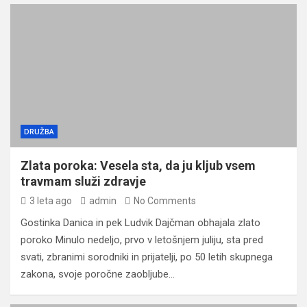
DRUŽBA
Zlata poroka: Vesela sta, da ju kljub vsem
travmam služi zdravje
3 leta ago
admin
No Comments
Gostinka Danica in pek Ludvik Dajčman obhajala zlato
poroko Minulo nedeljo, prvo v letošnjem juliju, sta pred
svati, zbranimi sorodniki in prijatelji, po 50 letih skupnega
zakona, svoje poročne zaobljube…