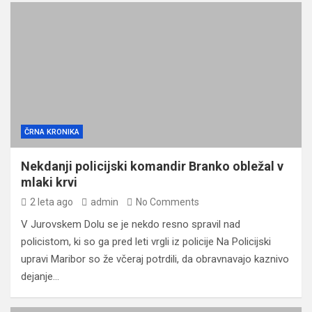
ČRNA KRONIKA
Nekdanji policijski komandir Branko obležal v
mlaki krvi
2 leta ago
admin
No Comments
V Jurovskem Dolu se je nekdo resno spravil nad
policistom, ki so ga pred leti vrgli iz policije Na Policijski
upravi Maribor so že včeraj potrdili, da obravnavajo kaznivo
dejanje…