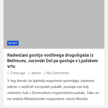
ŠPORT
Radenčani gostijo vodilnega drugoligaša iz
Beltincev, Jurovski Dol pa gostuje v Ljudskem
vrtu
3 leta ago
admin
No Comments
V teg dnevih, ko ljubitelji nogometa spremljajo zanimive
tekme v različnih evropskih pokalih, postaja vse bolj
zanimivo tudi v Slovenskem nogometnem pokalu. Tako so
na sedežu Medobčinske nogometne zveze Murska…