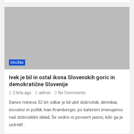
DRUŽBA
Ivek je bil in ostal ikona Slovenskih goric in
demokratične Slovenije
2 leta ago
admin
No Comments
Danes mineva 32 let odkar je bil ubit dobrotnik, dimnikar,
inovator in politik Ivan Kramberger, po katerem imenujemo
naš dobrodelni sklad; Še vedno ni povsem jasno, kdo ga je
ustrelil!…