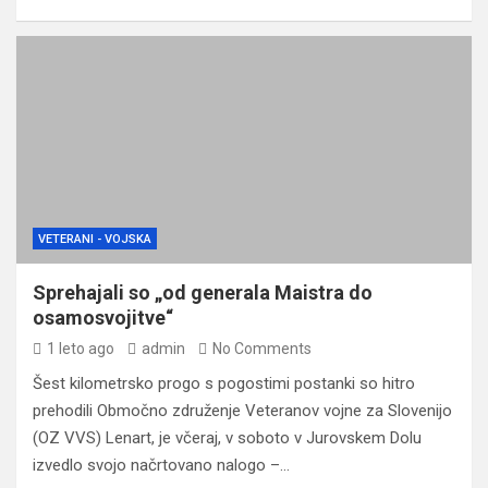
VETERANI - VOJSKA
Sprehajali so „od generala Maistra do
osamosvojitve“
1 leto ago
admin
No Comments
Šest kilometrsko progo s pogostimi postanki so hitro
prehodili Območno združenje Veteranov vojne za Slovenijo
(OZ VVS) Lenart, je včeraj, v soboto v Jurovskem Dolu
izvedlo svojo načrtovano nalogo –…