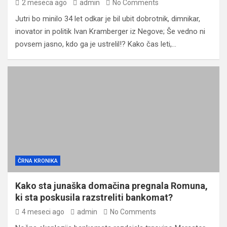
2 meseca ago
admin
No Comments
Jutri bo minilo 34 let odkar je bil ubit dobrotnik, dimnikar,
inovator in politik Ivan Kramberger iz Negove; Še vedno ni
povsem jasno, kdo ga je ustrelil!? Kako čas leti,…
ČRNA KRONIKA
Kako sta junaška domačina pregnala Romuna,
ki sta poskusila razstreliti bankomat?
4 meseci ago
admin
No Comments