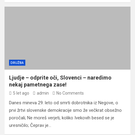
DRUŽBA
Ljudje – odprite oči, Slovenci – naredimo
nekaj pametnega zase!
5 let ago
admin
No Comments
Danes mineva 29. leto od smrti dobrotnika iz Negove, o
prvi žrtvi slovenske demokracije smo že večkrat obsežno
poročali; Ne moreš verjeti, koliko Ivekovih besed se je
uresničilo; Čeprav je…