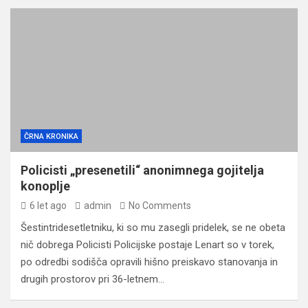
ČRNA KRONIKA
Policisti „presenetili“ anonimnega gojitelja
konoplje
6 let ago
admin
No Comments
Šestintridesetletniku, ki so mu zasegli pridelek, se ne obeta
nič dobrega Policisti Policijske postaje Lenart so v torek,
po odredbi sodišča opravili hišno preiskavo stanovanja in
drugih prostorov pri 36-letnem…