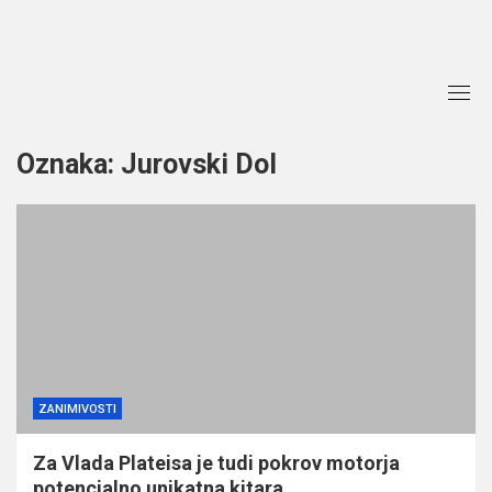
Skip
to
content
Oznaka:
Jurovski Dol
ZANIMIVOSTI
Za Vlada Plateisa je tudi pokrov motorja
potencialno unikatna kitara