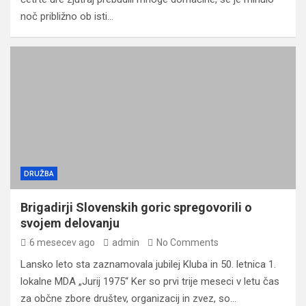
noč približno ob isti…
DRUŽBA
Brigadirji Slovenskih goric spregovorili o
svojem delovanju
6 mesecev ago
admin
No Comments
Lansko leto sta zaznamovala jubilej Kluba in 50. letnica 1.
lokalne MDA „Jurij 1975“ Ker so prvi trije meseci v letu čas
za občne zbore društev, organizacij in zvez, so…