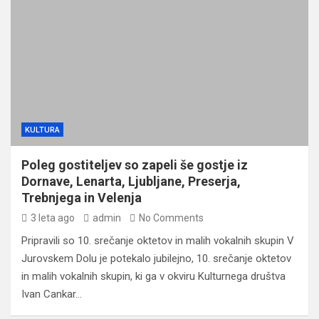
KULTURA
Poleg gostiteljev so zapeli še gostje iz
Dornave, Lenarta, Ljubljane, Preserja,
Trebnjega in Velenja
3 leta ago
admin
No Comments
Pripravili so 10. srečanje oktetov in malih vokalnih skupin V
Jurovskem Dolu je potekalo jubilejno, 10. srečanje oktetov
in malih vokalnih skupin, ki ga v okviru Kulturnega društva
Ivan Cankar…