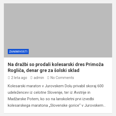
ZANIMIVOSTI
Na dražbi so prodali kolesarski dres Primoža
Rogliča, denar gre za šolski sklad
2 leta ago
admin
No Comments
Kolesarski maraton v Jurovskem Dolu privabil skoraj 600
udeležencev iz celotne Slovenije, ter iz Avstrije in
Madžarske Potem, ko so na lanskoletni prvi izvedbi
kolesarskega maratona „Slovenske gorice“ v Jurovskem…