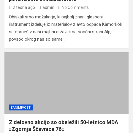
2 tedna ago
admin
No Comments
Obiskali smo možakarja, ki najbolj znani glasbeni
inštrument izdeluje iz materialov z avto odpada Kamorkoli
se obrneš v naši majhni državici na sončni strani Alp,
povsod okrog nas so same…
ZANIMIVOSTI
Z delovno akcijo so obeležili 50-letnico MDA
»Zgornja Ščavnica 76«