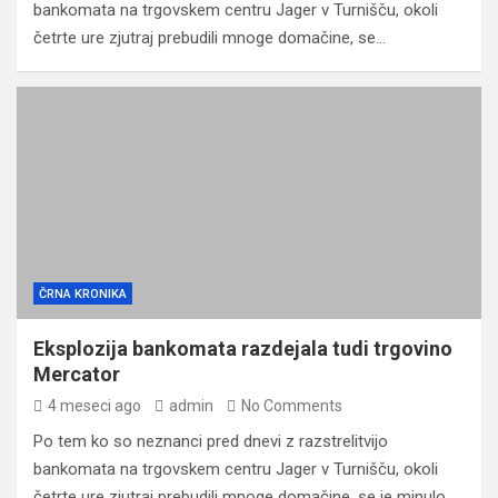
bankomata na trgovskem centru Jager v Turnišču, okoli
četrte ure zjutraj prebudili mnoge domačine, se…
ČRNA KRONIKA
Eksplozija bankomata razdejala tudi trgovino
Mercator
4 meseci ago
admin
No Comments
Po tem ko so neznanci pred dnevi z razstrelitvijo
bankomata na trgovskem centru Jager v Turnišču, okoli
četrte ure zjutraj prebudili mnoge domačine, se je minulo