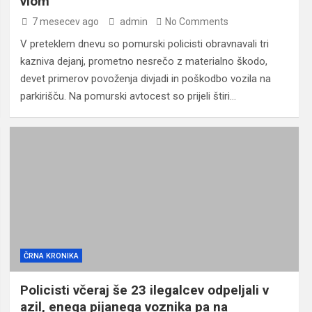
vlom
7 mesecev ago
admin
No Comments
V preteklem dnevu so pomurski policisti obravnavali tri
kazniva dejanj, prometno nesrečo z materialno škodo,
devet primerov povoženja divjadi in poškodbo vozila na
parkirišču. Na pomurski avtocest so prijeli štiri…
ČRNA KRONIKA
Policisti včeraj še 23 ilegalcev odpeljali v
azil, enega pijanega voznika pa na