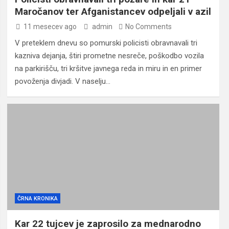
Maročanov ter Afganistancev odpeljali v azil
11 mesecev ago
admin
No Comments
V preteklem dnevu so pomurski policisti obravnavali tri
kazniva dejanja, štiri prometne nesreče, poškodbo vozila
na parkirišču, tri kršitve javnega reda in miru in en primer
povoženja divjadi. V naselju…
ČRNA KRONIKA
Kar 22 tujcev je zaprosilo za mednarodno