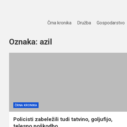
Skip
to
content
Črna kronika
Družba
Gospodarstvo
Oznaka:
azil
ČRNA KRONIKA
Policisti zabeležili tudi tatvino, goljufijo,
telesno poškodbo…