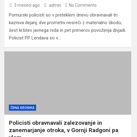
3 meseci ago
admin
No Comments
Pomurski policisti so v preteklem dnevu obravnavali tri
kazniva dejanj, dve prometni nesreči z materialno škodo,
šest kršitev javnega reda in pet primerov povoženja divjadi.
Policist PP Lendava so v…
ČRNA KRONIKA
Policisti obravnavali zalezovanje in
zanemarjanje otroka, v Gornji Radgoni pa