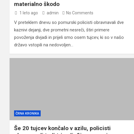
materialno škodo
1 leto ago
admin
No Comments
V preteklem dnevu so pomurski policisti obravnavali dve
kaznivi dejanji, dve prometni nesreči, štiri primere
povoženja divjadi in prijeli smo osem tujcev, ki so v našo
državo vstopili na nedovoljen…
ČRNA KRONIKA
Še 20 tujcev končalo v azilu, policisti