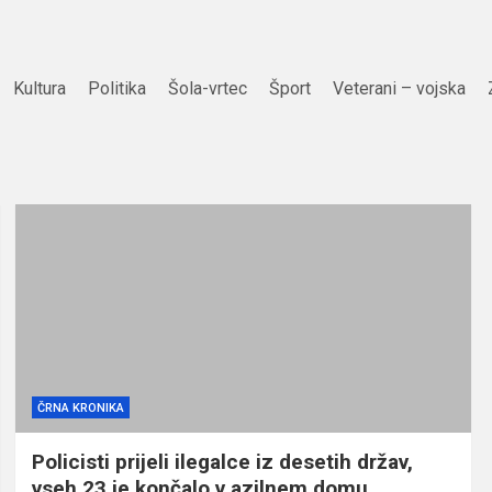
Kultura
Politika
Šola-vrtec
Šport
Veterani – vojska
ČRNA KRONIKA
Policisti prijeli ilegalce iz desetih držav,
vseh 23 je končalo v azilnem domu