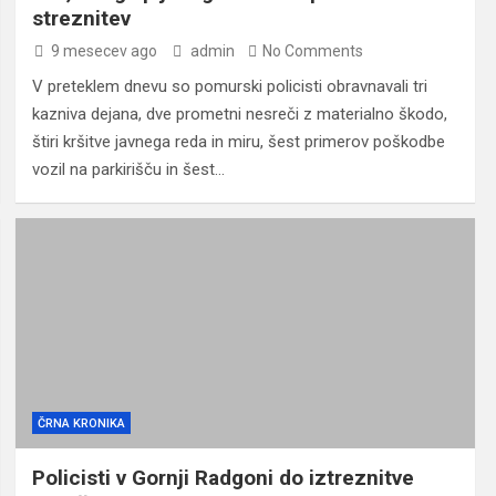
streznitev
9 mesecev ago
admin
No Comments
V preteklem dnevu so pomurski policisti obravnavali tri
kazniva dejana, dve prometni nesreči z materialno škodo,
štiri kršitve javnega reda in miru, šest primerov poškodbe
vozil na parkirišču in šest…
ČRNA KRONIKA
Policisti v Gornji Radgoni do iztreznitve