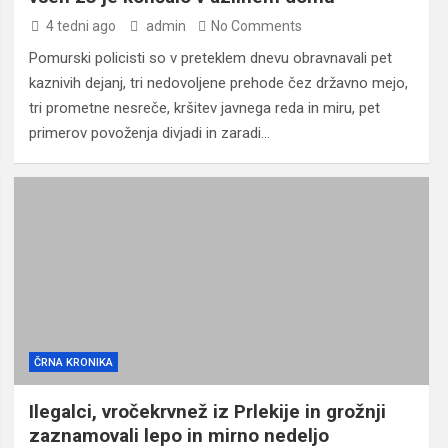
4 tedni ago
admin
No Comments
Pomurski policisti so v preteklem dnevu obravnavali pet
kaznivih dejanj, tri nedovoljene prehode čez državno mejo,
tri prometne nesreče, kršitev javnega reda in miru, pet
primerov povoženja divjadi in zaradi…
ČRNA KRONIKA
Ilegalci, vročekrvnež iz Prlekije in grožnji
zaznamovali lepo in mirno nedeljo