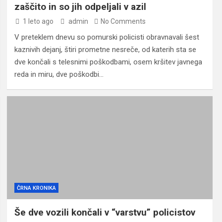
zaščito in so jih odpeljali v azil
1 leto ago
admin
No Comments
V preteklem dnevu so pomurski policisti obravnavali šest
kaznivih dejanj, štiri prometne nesreče, od katerih sta se
dve končali s telesnimi poškodbami, osem kršitev javnega
reda in miru, dve poškodbi…
ČRNA KRONIKA
Še dve vozili končali v “varstvu” policistov