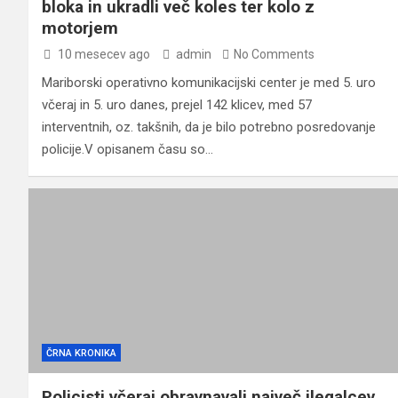
bloka in ukradli več koles ter kolo z
motorjem
10 mesecev ago
admin
No Comments
Mariborski operativno komunikacijski center je med 5. uro
včeraj in 5. uro danes, prejel 142 klicev, med 57
interventnih, oz. takšnih, da je bilo potrebno posredovanje
policije.V opisanem času so…
ČRNA KRONIKA
Policisti včeraj obravnavali največ ilegalcev