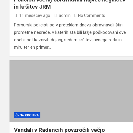
in kršitev JRM
11 mesecev ago
admin
No Comments
Pomurski policisti so v preteklem dnevu obravnavali štiri
prometne nesreče, v katerih sta bili lažje poškodovani dve
osebi, pet kaznivih dejanj, sedem kršitev javnega reda in
miru ter en primer…
ČRNA KRONIKA
Vandali v Radencih povzročili večjo