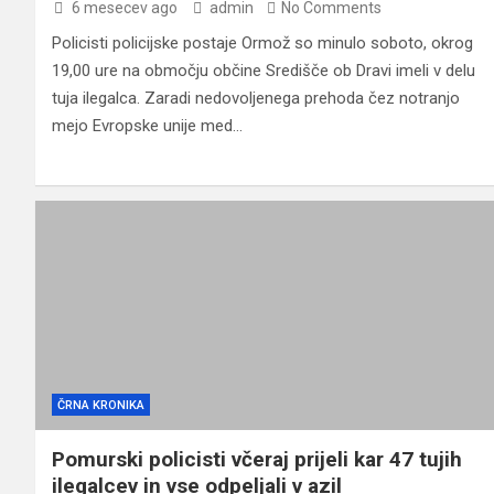
6 mesecev ago
admin
No Comments
Policisti policijske postaje Ormož so minulo soboto, okrog
19,00 ure na območju občine Središče ob Dravi imeli v delu
tuja ilegalca. Zaradi nedovoljenega prehoda čez notranjo
mejo Evropske unije med…
ČRNA KRONIKA
Pomurski policisti včeraj prijeli kar 47 tujih
ilegalcev in vse odpeljali v azil