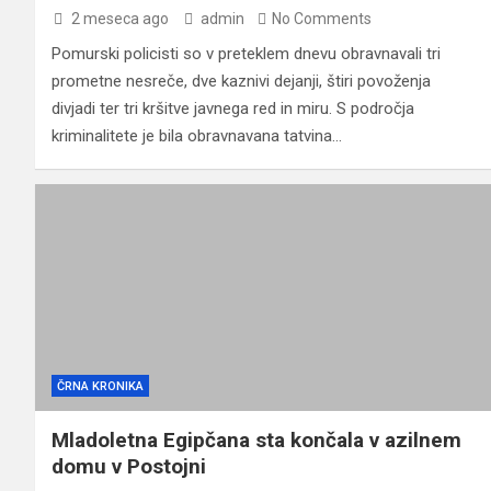
2 meseca ago
admin
No Comments
Pomurski policisti so v preteklem dnevu obravnavali tri
prometne nesreče, dve kaznivi dejanji, štiri povoženja
divjadi ter tri kršitve javnega red in miru. S področja
kriminalitete je bila obravnavana tatvina…
ČRNA KRONIKA
Mladoletna Egipčana sta končala v azilnem
domu v Postojni