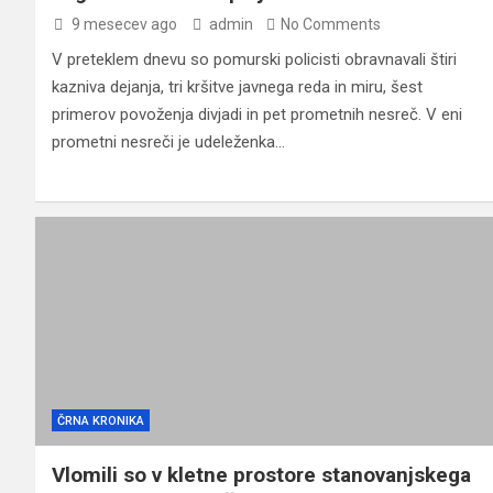
9 mesecev ago
admin
No Comments
V preteklem dnevu so pomurski policisti obravnavali štiri
kazniva dejanja, tri kršitve javnega reda in miru, šest
primerov povoženja divjadi in pet prometnih nesreč. V eni
prometni nesreči je udeleženka…
ČRNA KRONIKA
Vlomili so v kletne prostore stanovanjskega