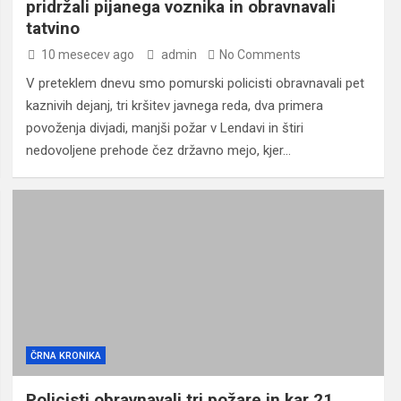
pridržali pijanega voznika in obravnavali
tatvino
10 mesecev ago
admin
No Comments
V preteklem dnevu smo pomurski policisti obravnavali pet
kaznivih dejanj, tri kršitev javnega reda, dva primera
povoženja divjadi, manjši požar v Lendavi in štiri
nedovoljene prehode čez državno mejo, kjer…
ČRNA KRONIKA
Policisti obravnavali tri požare in kar 21