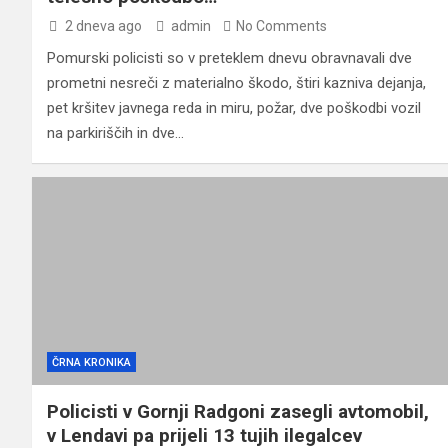
2 dneva ago
admin
No Comments
Pomurski policisti so v preteklem dnevu obravnavali dve
prometni nesreči z materialno škodo, štiri kazniva dejanja,
pet kršitev javnega reda in miru, požar, dve poškodbi vozil
na parkiriščih in dve…
ČRNA KRONIKA
Policisti v Gornji Radgoni zasegli avtomobil,
v Lendavi pa prijeli 13 tujih ilegalcev