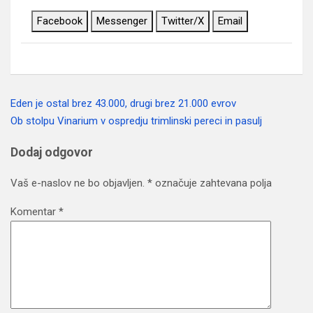
Facebook
Messenger
Twitter/X
Email
Eden je ostal brez 43.000, drugi brez 21.000 evrov
Navigacija
Ob stolpu Vinarium v ospredju trimlinski pereci in pasulj
prispevka
Dodaj odgovor
Vaš e-naslov ne bo objavljen.
*
označuje zahtevana polja
Komentar
*