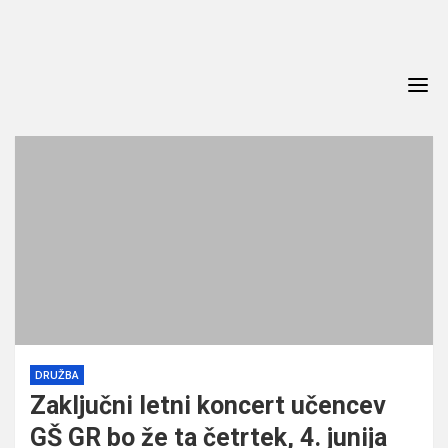
Skip
to
content
DRUŽBA
Zaključni letni koncert učencev
GŠ GR bo že ta četrtek, 4. junija