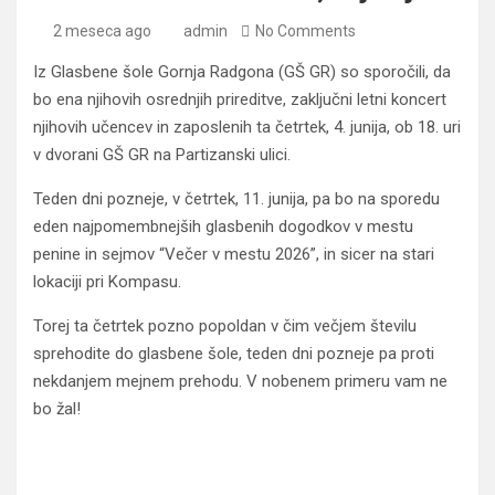
2 meseca ago
admin
No Comments
Iz Glasbene šole Gornja Radgona (GŠ GR) so sporočili, da
bo ena njihovih osrednjih prireditve, zaključni letni koncert
njihovih učencev in zaposlenih ta četrtek, 4. junija, ob 18. uri
v dvorani GŠ GR na Partizanski ulici.
Teden dni pozneje, v četrtek, 11. junija, pa bo na sporedu
eden najpomembnejših glasbenih dogodkov v mestu
penine in sejmov “Večer v mestu 2026”, in sicer na stari
lokaciji pri Kompasu.
Torej ta četrtek pozno popoldan v čim večjem številu
sprehodite do glasbene šole, teden dni pozneje pa proti
nekdanjem mejnem prehodu. V nobenem primeru vam ne
bo žal!