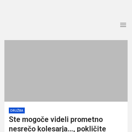
Skip
to
content
DRUŽBA
Ste mogoče videli prometno
nesrečo kolesarja…, pokličite