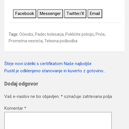
Facebook
Messenger
Twitter/X
Email
Tags:
Očividci
,
Padec kolesarja
,
Pokličite policijo
,
Priče
,
Prometna nesreča
,
Telesna poškodba
Štirje novi izdelki s certifikatom Naše najboljše
Navigacija
Pustil je odklenjeno stanovanje in kuverto z gotovino…
prispevka
Dodaj odgovor
Vaš e-naslov ne bo objavljen.
*
označuje zahtevana polja
Komentar
*