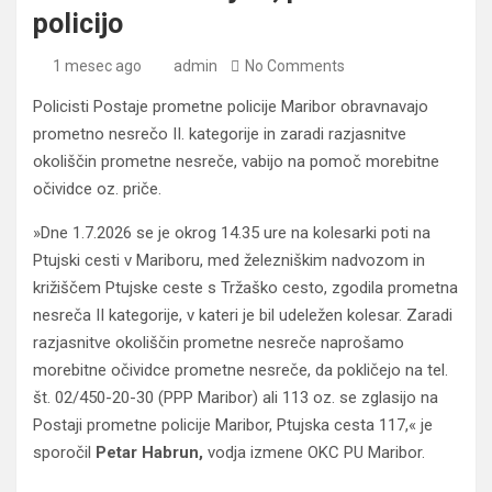
policijo
1 mesec ago
admin
No Comments
Policisti Postaje prometne policije Maribor obravnavajo
prometno nesrečo II. kategorije in zaradi razjasnitve
okoliščin prometne nesreče, vabijo na pomoč morebitne
očividce oz. priče.
»Dne 1.7.2026 se je okrog 14.35 ure na kolesarki poti na
Ptujski cesti v Mariboru, med železniškim nadvozom in
križiščem Ptujske ceste s Tržaško cesto, zgodila prometna
nesreča II kategorije, v kateri je bil udeležen kolesar. Zaradi
razjasnitve okoliščin prometne nesreče naprošamo
morebitne očividce prometne nesreče, da pokličejo na tel.
št. 02/450-20-30 (PPP Maribor) ali 113 oz. se zglasijo na
Postaji prometne policije Maribor, Ptujska cesta 117,« je
sporočil
Petar Habrun,
vodja izmene OKC PU Maribor.