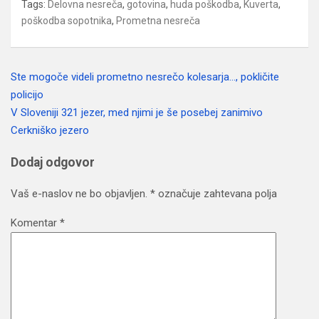
Tags:
Delovna nesreča
,
gotovina
,
huda poškodba
,
Kuverta
,
poškodba sopotnika
,
Prometna nesreča
Ste mogoče videli prometno nesrečo kolesarja…, pokličite
Navigacija
policijo
prispevka
V Sloveniji 321 jezer, med njimi je še posebej zanimivo
Cerkniško jezero
Dodaj odgovor
Vaš e-naslov ne bo objavljen.
*
označuje zahtevana polja
Komentar
*