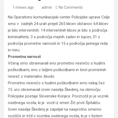
1 mesec ago
admin
No Comments
Na Operativno komunikacijski center Policijske uprave Celje
smo v zadnjih 24 urah prejeli 265 klicev občanov. 64 klicev
je bilo interventnih. 14 interventnih klicev je bilo s področja
kriminalitete, 3 s področja mejnih zadev in tujcev, 31 s
področja prometne varnosti in 15 s področja javnega reda
in miru.
Prometna varnost
Včeraj smo obravnavali eno prometno nesrečo s hudimi
poškodbami, eno z lažjimi poškodbami in šest prometnih
nesreč z materialno škodo.
Prometno nesrečo s hudimi poškodbami smo nekaj čez
15. uro obravnavali izven naselja Škedenj, na območju
Policijske postaje Slovenske Konjice. Povzročil jo je voznik
osebnega vozila, ki je vozil iz smeri Žič proti Špitaliču.
Izven naselja Škedenj je zapeljal na nasprotno smerno
vozišče in trčil v voznika osebnega vozila, ki je v tistem