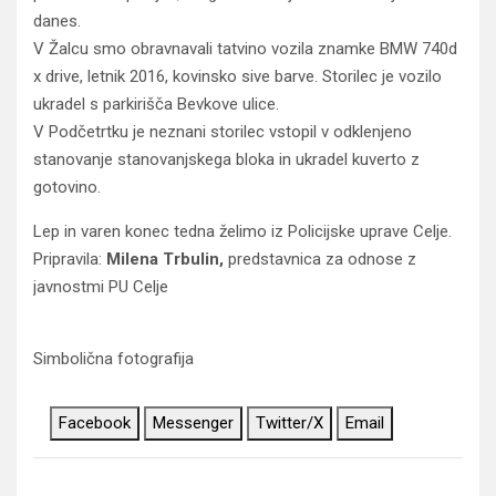
danes.
V Žalcu smo obravnavali tatvino vozila znamke BMW 740d
x drive, letnik 2016, kovinsko sive barve. Storilec je vozilo
ukradel s parkirišča Bevkove ulice.
V Podčetrtku je neznani storilec vstopil v odklenjeno
stanovanje stanovanjskega bloka in ukradel kuverto z
gotovino.
Lep in varen konec tedna želimo iz Policijske uprave Celje.
Pripravila:
Milena Trbulin,
predstavnica za odnose z
javnostmi PU Celje
Simbolična fotografija
Facebook
Messenger
Twitter/X
Email