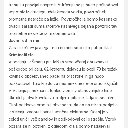
trenutku pripeljal nasproti. V trčenju se je hudo poškodoval
sopotnik iz drugega udeleženega vozila, povzročitelj
prometne nesreče pa lažje. Povzročitelja bomo kazensko
ovadili zaradi suma storitve kaznivega dejanja povzročitev
prometne nesreče iz malomarnosti.
Javni red in mir
Zaradi kršitev javnega reda in miru smo ukrepali petkrat.
Kriminaliteta
V podjetju v Šmarju pri Jelšah smo včeraj obravnavali
poškodbo pri delu. 62-letnemu delavcu je okoli 70 kg težak
kovinski obdelovanec padel na prst roke in ga hudo
poškodoval. Tujo krivdo za nastanek nesreče smo izključili.
V Velenju je neznani storilec vlomil v stanovanjsko hišo.
Ukradel je dva kovčka z orodjem, pihalnik listja in sesalec.
Okoli poldneva smo bili obveščeni, da so na strehi podjetja
v Velenju zagoreli paneli sončne elektrarne. Ogenj je v
celoti uničil več panelov in poškodoval del ostrešja. Vzrok
požara še ni potrjen, z ogledom kraja bomo nadaljevali