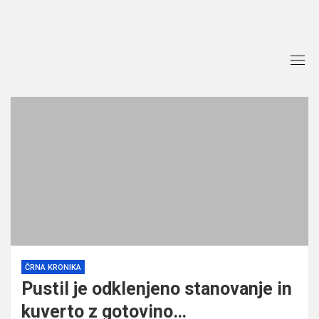
Skip
to
content
ČRNA KRONIKA
Pustil je odklenjeno stanovanje in
kuverto z gotovino…