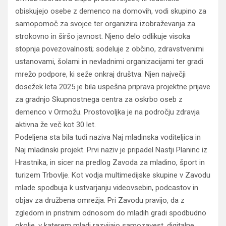
obiskujejo osebe z demenco na domovih, vodi skupino za
samopomoč za svojce ter organizira izobraževanja za
strokovno in širšo javnost. Njeno delo odlikuje visoka
stopnja povezovalnosti; sodeluje z občino, zdravstvenimi
ustanovami, šolami in nevladnimi organizacijami ter gradi
mrežo podpore, ki seže onkraj društva. Njen največji
dosežek leta 2025 je bila uspešna priprava projektne prijave
za gradnjo Skupnostnega centra za oskrbo oseb z
demenco v Ormožu. Prostovoljka je na področju zdravja
aktivna že več kot 30 let.
Podeljena sta bila tudi naziva Naj mladinska voditeljica in
Naj mladinski projekt. Prvi naziv je pripadel Nastji Planinc iz
Hrastnika, in sicer na predlog Zavoda za mladino, šport in
turizem Trbovlje. Kot vodja multimedijske skupine v Zavodu
mlade spodbuja k ustvarjanju videovsebin, podcastov in
objav za družbena omrežja. Pri Zavodu pravijo, da z
zgledom in pristnim odnosom do mladih gradi spodbudno
okolje, v katerem mladi razvijajo samozavest, digitalne