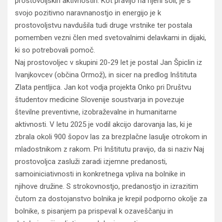
prostovoljskih aktivnostih. Kot pravijo na njeni šoli, je s
svojo pozitivno naravnanostjo in energijo je k
prostovoljstvu navdušila tudi druge vrstnike ter postala
pomemben vezni člen med svetovalnimi delavkami in dijaki,
ki so potrebovali pomoč.
Naj prostovoljec v skupini 20-29 let je postal Jan Špiclin iz
Ivanjkovcev (občina Ormož), in sicer na predlog Inštituta
Zlata pentljica. Jan kot vodja projekta Onko pri Društvu
študentov medicine Slovenije soustvarja in povezuje
številne preventivne, izobraževalne in humanitarne
aktivnosti. V letu 2025 je vodil akcijo darovanja las, ki je
zbrala okoli 900 šopov las za brezplačne lasulje otrokom in
mladostnikom z rakom. Pri Inštitutu pravijo, da si naziv Naj
prostovoljca zasluži zaradi izjemne predanosti,
samoiniciativnosti in konkretnega vpliva na bolnike in
njihove družine. S strokovnostjo, predanostjo in izrazitim
čutom za dostojanstvo bolnika je krepil podporno okolje za
bolnike, s pisanjem pa prispeval k ozaveščanju in