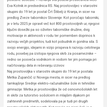
Eva Kotnik in predsednica RS. Naj prostovoljec v starostni
skupini do 19 let je postal Črt Štibelj iz Kranja, in sicer na
predlog Zveze tabornikov Slovenije. Kot poročajo taborniki,
je v letu 2025 je opravil več kot 800 prostovoljnih ur, njegovi
ključni dosežki pa so oživitev taborniške družine, dvig
motivacije in aktivnosti v rodu ter pomemben doprinos k
razvoju večjih projektov, tudi kot pobudnik in gonilna sila. S
svojo energijo, idejami in vizijo prispeva k razvoju celotnega
rodu, posebej pa izstopa njegova skrb za posameznike –
redno se posveča vodnikom in vodom ter jim pomaga pri
načrtovanju dela in reševanju izzivov.
Naj prostovoljka v starostni skupini do 19 let je postala
Metka Zupančič iz Novega mesta, in sicer na predlog
tamkajšnje Srednje elektro-računalniške šole in tehniške
gimnazije. Metka je prostovoljka že od osnovnošolskih let
in skrbi za tutorstvo sošolcem in mlajšim dijakom pri
zahtevnih predmetih, sodelovala pa je tudi pri drugih