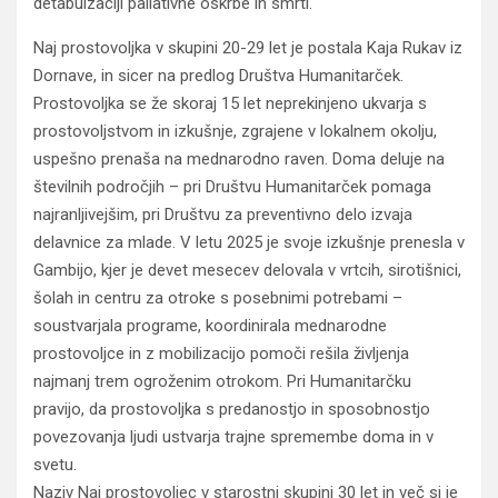
detabuizaciji paliativne oskrbe in smrti.
Naj prostovoljka v skupini 20-29 let je postala Kaja Rukav iz
Dornave, in sicer na predlog Društva Humanitarček.
Prostovoljka se že skoraj 15 let neprekinjeno ukvarja s
prostovoljstvom in izkušnje, zgrajene v lokalnem okolju,
uspešno prenaša na mednarodno raven. Doma deluje na
številnih področjih – pri Društvu Humanitarček pomaga
najranljivejšim, pri Društvu za preventivno delo izvaja
delavnice za mlade. V letu 2025 je svoje izkušnje prenesla v
Gambijo, kjer je devet mesecev delovala v vrtcih, sirotišnici,
šolah in centru za otroke s posebnimi potrebami –
soustvarjala programe, koordinirala mednarodne
prostovoljce in z mobilizacijo pomoči rešila življenja
najmanj trem ogroženim otrokom. Pri Humanitarčku
pravijo, da prostovoljka s predanostjo in sposobnostjo
povezovanja ljudi ustvarja trajne spremembe doma in v
svetu.
Naziv Naj prostovoljec v starostni skupini 30 let in več si je