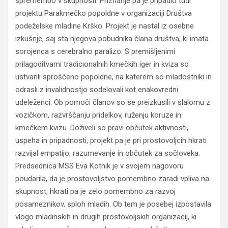
spremembo v skupnosti. Priznanje pa je pripadlo tudi
projektu Parakmečko popoldne v organizaciji Društva
podeželske mladine Krško. Projekt je nastal iz osebne
izkušnje, saj sta njegova pobudnika člana društva, ki imata
sorojenca s cerebralno paralizo. S premišljenimi
prilagoditvami tradicionalnih kmečkih iger in kviza so
ustvarili sproščeno popoldne, na katerem so mladostniki in
odrasli z invalidnostjo sodelovali kot enakovredni
udeleženci. Ob pomoči članov so se preizkusili v slalomu z
vozičkom, razvrščanju pridelkov, ruženju koruze in
kmečkem kvizu. Doživeli so pravi občutek aktivnosti,
uspeha in pripadnosti, projekt pa je pri prostovoljcih hkrati
razvijal empatijo, razumevanje in občutek za sočloveka.
Predsednica MSS Eva Kotnik je v svojem nagovoru
poudarila, da je prostovoljstvo pomembno zaradi vpliva na
skupnost, hkrati pa je zelo pomembno za razvoj
posameznikov, sploh mladih. Ob tem je posebej izpostavila
vlogo mladinskih in drugih prostovoljskih organizacij, ki