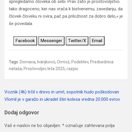
spregledamo človeka ob sebi. Prav zato je prostovoljstvo
tako dragoceno, ker nas vrača k bistvenemu; zavedanju, da
človek človeku ni ovira, pač pa priložnost za dobro delo,« je
še povedala.
Facebook
Messenger
Twitter/X
Email
Tags:
Dornava
,
Ivanjkovci
,
Ormož
,
Podelitev
,
Predsednica
nataša
,
Prostovoljec leta 2025
,
razpis
Voznik (46) trčil v drevo in umrl, sopotnik hudo poškodovan
Navigacija
Vlomil je v garažo in ukradel štiri kolesa vredna 20.000 evrov
prispevka
Dodaj odgovor
Vaš e-naslov ne bo objavljen.
*
označuje zahtevana polja