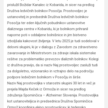
prislužil Božidar Kanalec iz Kobarida, in sicer na predlog
Društva ledvičnih bolnikov Posočja. Prostovoljec je
ustanovitelj in predsednik Društva ledvičnih bolnikov
Posočja ter eden ključnih pobudnikov ustanovitve
dializnega centra v Kobaridu, ki je bolnikom prihranil
naporne poti v oddaljene bolnišnice in jim bistveno
izboljšala kakovost življenja. V letu 2025 je tudi sodeloval v
delovni skupini, ki je v dialogu z Zavodom za zdravstveno
zavarovanje in Ministrstvom za zdravje iskala sistemske
rešitve za problematiko prevozov dializnih bolnikov. Kolegi
iz društva pravijo, da si naziv Naj prostovoljec zasluži tudi
za dolgoletno, vizionarsko in vztrajno delo na področju
podpore ledvičnim bolnikom v Posočju in širše.
Naziv Naj prostovoljka v starostni skupini 30 let in več je
prejela Majda Keček iz Ormoža in sicer na predlog
združenja Spominčica – Alzheimer Slovenija. Prostovoljka
kot ustanoviteljica in predsednica Društva Spominčica
Ormož koordinira ekipo prostovoljcev, ki tedensko