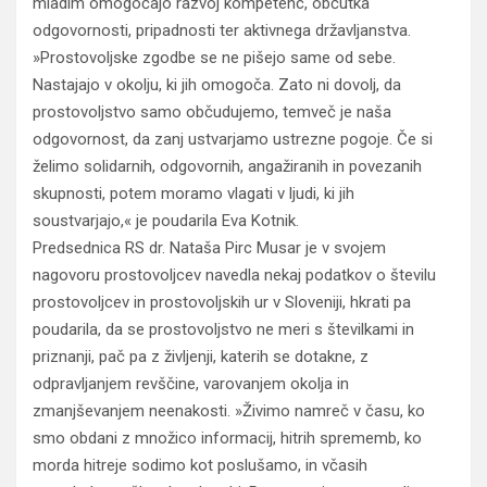
mladim omogočajo razvoj kompetenc, občutka
odgovornosti, pripadnosti ter aktivnega državljanstva.
»Prostovoljske zgodbe se ne pišejo same od sebe.
Nastajajo v okolju, ki jih omogoča. Zato ni dovolj, da
prostovoljstvo samo občudujemo, temveč je naša
odgovornost, da zanj ustvarjamo ustrezne pogoje. Če si
želimo solidarnih, odgovornih, angažiranih in povezanih
skupnosti, potem moramo vlagati v ljudi, ki jih
soustvarjajo,« je poudarila Eva Kotnik.
Predsednica RS dr. Nataša Pirc Musar je v svojem
nagovoru prostovoljcev navedla nekaj podatkov o številu
prostovoljcev in prostovoljskih ur v Sloveniji, hkrati pa
poudarila, da se prostovoljstvo ne meri s številkami in
priznanji, pač pa z življenji, katerih se dotakne, z
odpravljanjem revščine, varovanjem okolja in
zmanjševanjem neenakosti. »Živimo namreč v času, ko
smo obdani z množico informacij, hitrih sprememb, ko
morda hitreje sodimo kot poslušamo, in včasih