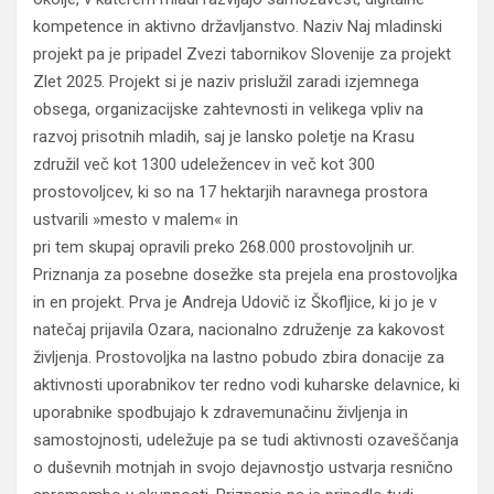
kompetence in aktivno državljanstvo. Naziv Naj mladinski
projekt pa je pripadel Zvezi tabornikov Slovenije za projekt
Zlet 2025. Projekt si je naziv prislužil zaradi izjemnega
obsega, organizacijske zahtevnosti in velikega vpliv na
razvoj prisotnih mladih, saj je lansko poletje na Krasu
združil več kot 1300 udeležencev in več kot 300
prostovoljcev, ki so na 17 hektarjih naravnega prostora
ustvarili »mesto v malem« in
pri tem skupaj opravili preko 268.000 prostovoljnih ur.
Priznanja za posebne dosežke sta prejela ena prostovoljka
in en projekt. Prva je Andreja Udovič iz Škofljice, ki jo je v
natečaj prijavila Ozara, nacionalno združenje za kakovost
življenja. Prostovoljka na lastno pobudo zbira donacije za
aktivnosti uporabnikov ter redno vodi kuharske delavnice, ki
uporabnike spodbujajo k zdravemunačinu življenja in
samostojnosti, udeležuje pa se tudi aktivnosti ozaveščanja
o duševnih motnjah in svojo dejavnostjo ustvarja resnično