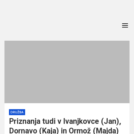
Skip
to
content
DRUŽBA
Priznanja tudi v Ivanjkovce (Jan),
Dornavo (Kaja) in Ormož (Majda)