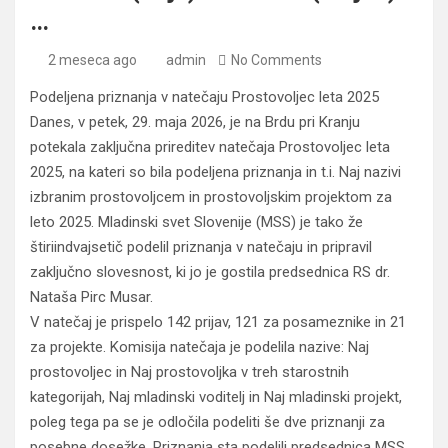
…
2 meseca ago
admin
No Comments
Podeljena priznanja v natečaju Prostovoljec leta 2025
Danes, v petek, 29. maja 2026, je na Brdu pri Kranju
potekala zaključna prireditev natečaja Prostovoljec leta
2025, na kateri so bila podeljena priznanja in t.i. Naj nazivi
izbranim prostovoljcem in prostovoljskim projektom za
leto 2025. Mladinski svet Slovenije (MSS) je tako že
štiriindvajsetič podelil priznanja v natečaju in pripravil
zaključno slovesnost, ki jo je gostila predsednica RS dr.
Nataša Pirc Musar.
V natečaj je prispelo 142 prijav, 121 za posameznike in 21
za projekte. Komisija natečaja je podelila nazive: Naj
prostovoljec in Naj prostovoljka v treh starostnih
kategorijah, Naj mladinski voditelj in Naj mladinski projekt,
poleg tega pa se je odločila podeliti še dve priznanji za
posebne dosežke. Priznanja sta podelili predsednica MSS