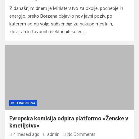
Z današnjim dnem je Ministerstvo za okolje, podnebje in
energijo, preko Borzena objavilo nov javni poziv, po
katerem so na voljo subvencije za nakupe mestnih,
zložljivih in tovornih električnih koles.…
DSO RADGONA
Evropska komisija odpira platformo »Ženske v
kmetijstvu«
4 meseci ago
admin
No Comments