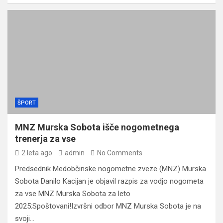
ŠPORT
MNZ Murska Sobota išče nogometnega
trenerja za vse
2 leta ago
admin
No Comments
Predsednik Medobčinske nogometne zveze (MNZ) Murska
Sobota Danilo Kacijan je objavil razpis za vodjo nogometa
za vse MNZ Murska Sobota za leto
2025:Spoštovani!Izvršni odbor MNZ Murska Sobota je na
svoji…