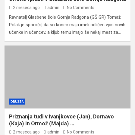
2 meseca ago
admin
No Comments
Ravnatelj Glasbene šole Gornja Radgona (GŠ GR) Tomaž
Polak je sporočil, da so konec maja imeli odličen vpis novih
učenke in učencev, a kljub temu imajo še nekaj mest za…
DRUŽBA
Priznanja tudi v Ivanjkovce (Jan), Dornavo
(Kaja) in Ormož (Majda) …
2 meseca ago
admin
No Comments