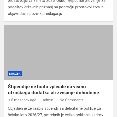
prostovoljstva za leto 2025. Odbor Republike Slovenije za
podelitev državnih priznanj na področju prostovoljstva je
objavil Javni poziv k predlaganju…
DRUŽBA
Štipendije ne bodo vplivale na višino
otroškega dodatka ali zvišanje dohodnine
6 mesecev ago
admin
No Comments
Objavljen je že razpis štipendij za deficitarne poklice za
šolsko leto 2026/27, potrebnih je veliko poklicnih kadrov