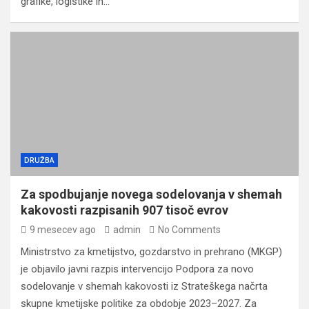
grafike, logistike in…
DRUŽBA
Za spodbujanje novega sodelovanja v shemah
kakovosti razpisanih 907 tisoč evrov
9 mesecev ago
admin
No Comments
Ministrstvo za kmetijstvo, gozdarstvo in prehrano (MKGP)
je objavilo javni razpis intervencijo Podpora za novo
sodelovanje v shemah kakovosti iz Strateškega načrta
skupne kmetijske politike za obdobje 2023–2027. Za