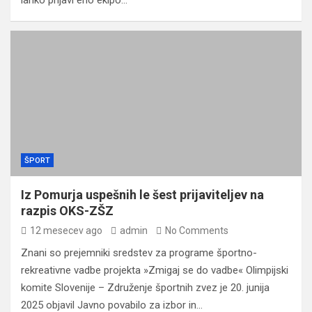
lahko prijavi eno ekipo…
ŠPORT
Iz Pomurja uspešnih le šest prijaviteljev na
razpis OKS-ZŠZ
12 mesecev ago
admin
No Comments
Znani so prejemniki sredstev za programe športno-
rekreativne vadbe projekta »Zmigaj se do vadbe« Olimpijski
komite Slovenije – Združenje športnih zvez je 20. junija
2025 objavil Javno povabilo za izbor in…