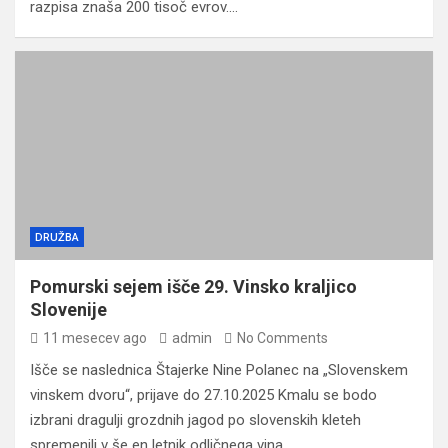
razpisa znaša 200 tisoč evrov.…
DRUŽBA
Pomurski sejem išče 29. Vinsko kraljico
Slovenije
11 mesecev ago
admin
No Comments
Išče se naslednica Štajerke Nine Polanec na „Slovenskem
vinskem dvoru“, prijave do 27.10.2025 Kmalu se bodo
izbrani dragulji grozdnih jagod po slovenskih kleteh
spremenili v še en letnik odličnega vina.…