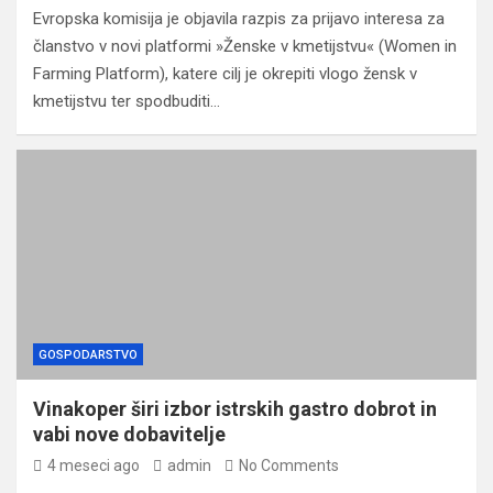
Evropska komisija je objavila razpis za prijavo interesa za
članstvo v novi platformi »Ženske v kmetijstvu« (Women in
Farming Platform), katere cilj je okrepiti vlogo žensk v
kmetijstvu ter spodbuditi…
GOSPODARSTVO
Vinakoper širi izbor istrskih gastro dobrot in
vabi nove dobavitelje
4 meseci ago
admin
No Comments