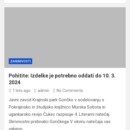
ZANIMIVOSTI
Pohitite: Izdelke je potrebno oddati do 10. 3.
2024
1 leto ago
admin
No Comments
Javni zavod Krajinski park Goričko v sodelovanju s
Pokrajinsko in študijsko knjižnico Murska Sobota in
ugankarsko revijo Čukec razpisuje 4. Literarni natečaj
Skrivnostni prebivalci Goričkega V okviru natečaja vas
vabimo…