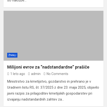
so naložbe…
ŽIVALI
Milijoni evrov za “nadstandardne” prašiče
1 leto ago
admin
No Comments
Ministrstvo za kmetijstvo, gozdarstvo in prehrano je v
Uradnem listu RS, št. 37/2025 z dne 23. maja 2025, objavilo
javni razpis za prilagoditev kmetijskih gospodarstev pri
izvajanju nadstandardnih zahtev za…