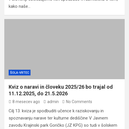
kako naše…
ŠOLA-VRTEC
Kviz o naravi in človeku 2025/26 bo trajal od
11.12.2025, do 21.5.2026
8 mesecev ago
admin
No Comments
Cilj 13. kviza je spodbuditi učence k raziskovanju in
spoznavanju narave ter kulturne dediščine V Javnem
zavodu Krajinski park Goričko (JZ KPG) so tudi v šolskem