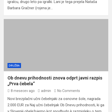
igralcu, drugo leto pa igralki. Lani je tega prejela Nataša
Barbara Gračner (rojena je…
DRUŽBA
Ob dnevu prihodnosti znova odprt javni razpis
„Prva čebela“
8 mesecev ago
admin
No Comments
Novi brezplačni učni čebelnjaki za osnovne šole, nagrada
2.000 EUR za Naj učni čebelnjak Ob Dnevu prihodnosti, ki ga
v Sloveniji obeležujemo kot spodbudo k razmisleku o tem,