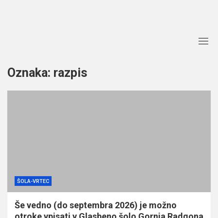
Skip
to
content
Oznaka:
razpis
ŠOLA-VRTEC
Še vedno (do septembra 2026) je možno
otroke vpisati v Glasbeno šolo Gornja Radgona