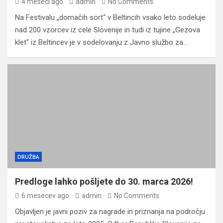
4 meseci ago
admin
No Comments
Na Festivalu „domačih sort“ v Beltincih vsako leto sodeluje
nad 200 vzorcev iz cele Slovenije in tudi iz tujine „Gezova
klet“ iz Beltincev je v sodelovanju z Javno službo za…
DRUŽBA
Predloge lahko pošljete do 30. marca 2026!
6 mesecev ago
admin
No Comments
Objavljen je javni poziv za nagrade in priznanja na področju