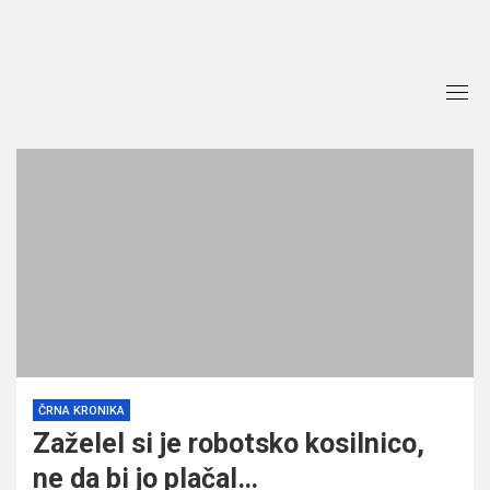
Skip
to
content
ČRNA KRONIKA
Zaželel si je robotsko kosilnico,
ne da bi jo plačal…