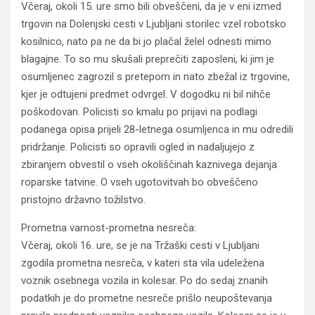
Včeraj, okoli 15. ure smo bili obveščeni, da je v eni izmed
trgovin na Dolenjski cesti v Ljubljani storilec vzel robotsko
kosilnico, nato pa ne da bi jo plačal želel odnesti mimo
blagajne. To so mu skušali preprečiti zaposleni, ki jim je
osumljenec zagrozil s pretepom in nato zbežal iz trgovine,
kjer je odtujeni predmet odvrgel. V dogodku ni bil nihče
poškodovan. Policisti so kmalu po prijavi na podlagi
podanega opisa prijeli 28-letnega osumljenca in mu odredili
pridržanje. Policisti so opravili ogled in nadaljujejo z
zbiranjem obvestil o vseh okoliščinah kaznivega dejanja
roparske tatvine. O vseh ugotovitvah bo obveščeno
pristojno državno tožilstvo.
Prometna varnost-prometna nesreča:
Včeraj, okoli 16. ure, se je na Tržaški cesti v Ljubljani
zgodila prometna nesreča, v kateri sta vila udeležena
voznik osebnega vozila in kolesar. Po do sedaj znanih
podatkih je do prometne nesreče prišlo neupoštevanja