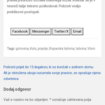
pravila prednosti voznika osebnega vozila. Kolesar se je v
nesreči lažje telesno poškodoval. Policisti vodijo
prekškovni postopek.
Facebook
Messenger
Twitter/X
Email
Tags:
gotovina
,
Kolo
,
prijetje
,
Roparska tatvina
,
tatvina
,
Vlom
Policisti prijeli še 15 ilegalcev, ki so končali v azilnem domu
Navigacija
Ali je obtožena uboja razumela svoje pravice, se sprašuje njena
prispevka
odvetnica
Dodaj odgovor
Vaš e-naslov ne bo objavljen.
*
označuje zahtevana polja