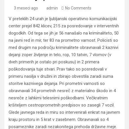
3 meseci ago
admin
No Comments
V preteklih 24 urah je ljubljanski operativno komunikacijski
center prejel 842 klicev, 215 za posredovanje v interventnih
dogodkih. Od tega se jih je 56 nanašalo na kriminaliteto, 50
na javni red in mir, ter 83 na prometno varnost. Policisti so
med drugim na področju kriminalitete obravnavali 2 kaznivi
dejanji zoper življenje in telo, rop, 10 tatvin, 7 vlomov (v
dveh primerih je ostalo pri poskusu) in 2 primera
poškodovanja tuje stvari. Prav tako so posredovali v
primeru nasilja v družini in zbirajo obvestila zaradi suma
storitve kaznivega dejanja. Pri prometni varnosti so
obravnavali 34 prometnih nesreč z materialno škodo in 4
nesreče z lahkimi telesnimi poškodbami. Večkratnim
kršiteljem cestnoprometnih predpisov so zasegli 7 vozil.
Glede javnega reda in miru so intervenirali enkrat na javnem
kraju prostoru in 5 krat v zasebnem. Obravnavali so 4
posameznike zaradi nezakonitega prehoda državne meje.