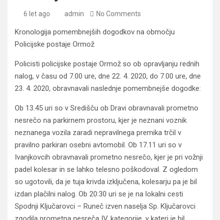
6 let ago
admin
No Comments
Kronologija pomembnejših dogodkov na območju
Policijske postaje Ormož
Policisti policijske postaje Ormož so ob opravljanju rednih
nalog, v času od 7.00 ure, dne 22. 4. 2020, do 7.00 ure, dne
23. 4. 2020, obravnavali naslednje pomembnejše dogodke:
Ob 13.45 uri so v Središču ob Dravi obravnavali prometno
nesrečo na parkirnem prostoru, kjer je neznani voznik
neznanega vozila zaradi nepravilnega premika trčil v
pravilno parkiran osebni avtomobil. Ob 17.11 uri so v
Ivanjkovcih obravnavali prometno nesrečo, kjer je pri vožnji
padel kolesar in se lahko telesno poškodoval. Z ogledom
so ugotovili, da je tuja krivda izključena, kolesarju pa je bil
izdan plačilni nalog. Ob 20:30 uri se je na lokalni cesti
Spodnji Ključarovci – Runeč izven naselja Sp. Ključarovci
zgodila prometna nesreča IV. kategorije, v kateri je bil