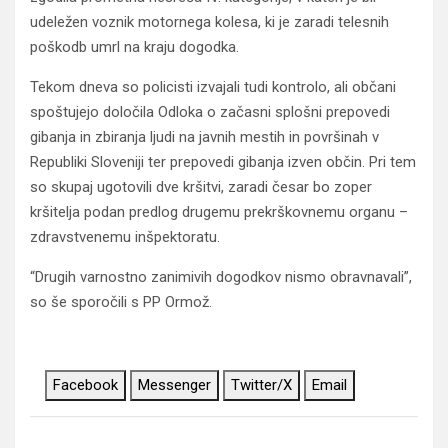
udeležen voznik motornega kolesa, ki je zaradi telesnih
poškodb umrl na kraju dogodka.
Tekom dneva so policisti izvajali tudi kontrolo, ali občani
spoštujejo določila Odloka o začasni splošni prepovedi
gibanja in zbiranja ljudi na javnih mestih in površinah v
Republiki Sloveniji ter prepovedi gibanja izven občin. Pri tem
so skupaj ugotovili dve kršitvi, zaradi česar bo zoper
kršitelja podan predlog drugemu prekrškovnemu organu –
zdravstvenemu inšpektoratu.
“Drugih varnostno zanimivih dogodkov nismo obravnavali”,
so še sporočili s PP Ormož.
Facebook
Messenger
Twitter/X
Email