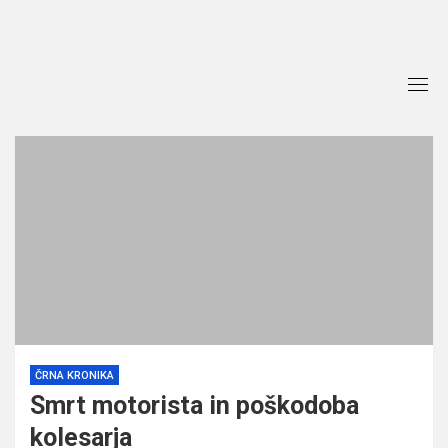
Skip
to
content
ČRNA KRONIKA
Smrt motorista in poškodoba
kolesarja