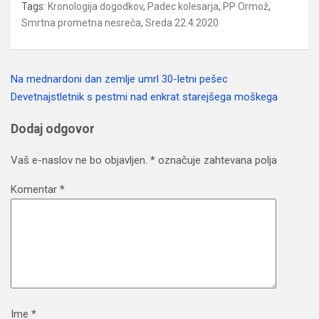
Tags:
Kronologija dogodkov
,
Padec kolesarja
,
PP Ormož
,
Smrtna prometna nesreča
,
Sreda 22.4.2020
Na mednardoni dan zemlje umrl 30-letni pešec
Navigacija
Devetnajstletnik s pestmi nad enkrat starejšega moškega
prispevka
Dodaj odgovor
Vaš e-naslov ne bo objavljen.
*
označuje zahtevana polja
Komentar
*
Ime
*