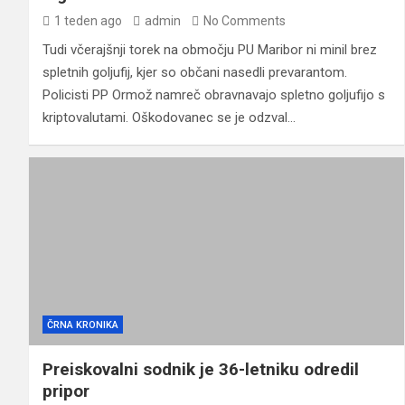
1 teden ago
admin
No Comments
Tudi včerajšnji torek na območju PU Maribor ni minil brez
spletnih goljufij, kjer so občani nasedli prevarantom.
Policisti PP Ormož namreč obravnavajo spletno goljufijo s
kriptovalutami. Oškodovanec se je odzval…
ČRNA KRONIKA
Preiskovalni sodnik je 36-letniku odredil
pripor