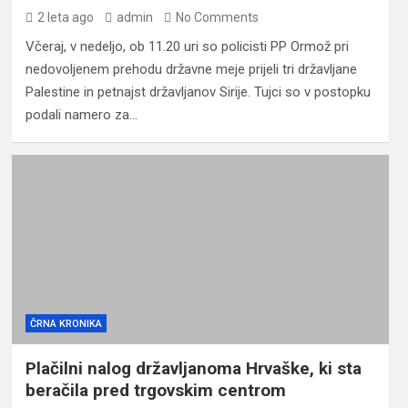
2 leta ago
admin
No Comments
Včeraj, v nedeljo, ob 11.20 uri so policisti PP Ormož pri
nedovoljenem prehodu državne meje prijeli tri državljane
Palestine in petnajst državljanov Sirije. Tujci so v postopku
podali namero za…
ČRNA KRONIKA
Plačilni nalog državljanoma Hrvaške, ki sta
beračila pred trgovskim centrom