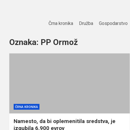
Skip
to
content
Črna kronika
Družba
Gospodarstvo
Oznaka:
PP Ormož
ČRNA KRONIKA
Namesto, da bi oplemenitila sredstva, je
izgubila 6.900 evrov