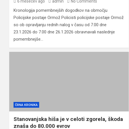
6 mesecev ago
admin
No Comments
Kronologija pomembnejših dogodkov na območju
Policijske postaje Ormož Policisti policijske postaje Ormož
so ob opravljanju rednih nalog v času od 7.00 dne
23.1.2026 do 7.00 dne 26.1.2026 obravnavali naslednje
pomembnejše…
ČRNA KRONIKA
Stanovanjska hiša je v celoti zgorela, škoda
znaša do 80.000 evrov