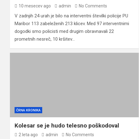
10 mesecev ago
admin
No Comments
V zadnjih 24 urah je bilo na interventni številki policije PU
Maribor 113 zabeleženih 213 klicev. Med 97 interventnimi
dogodki smo policisti med drugim obravnavali 22
prometnih nesreč, 10 kršitev…
ČRNA KRONIKA
Kolesar se je hudo telesno poškodoval
2 leta ago
admin
No Comments