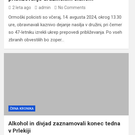
2 leta ago
admin
No Comments
Ormoški policisti so včeraj, 14. avgusta 2024, okrog 13.30
ure, obravnavali kaznivo dejanje nasilja v družini, pri čemer
so 47-letniku izrekli ukrep prepovedi približevanja. Po vseh
zbranih obvestilih bo zoper…
ČRNA KRONIKA
Alkohol in divjad zaznamovali konec tedna
v Prlekiji