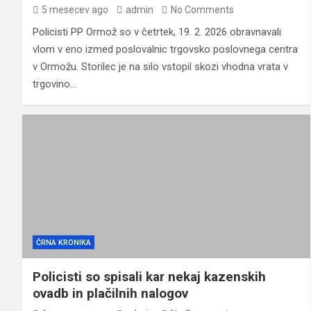
5 mesecev ago
admin
No Comments
Policisti PP Ormož so v četrtek, 19. 2. 2026 obravnavali
vlom v eno izmed poslovalnic trgovsko poslovnega centra
v Ormožu. Storilec je na silo vstopil skozi vhodna vrata v
trgovino…
ČRNA KRONIKA
Policisti so spisali kar nekaj kazenskih
ovadb in plačilnih nalogov