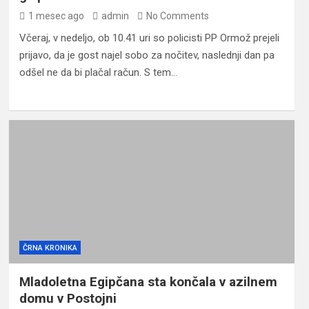
1 mesec ago
admin
No Comments
Včeraj, v nedeljo, ob 10.41 uri so policisti PP Ormož prejeli
prijavo, da je gost najel sobo za nočitev, naslednji dan pa
odšel ne da bi plačal račun. S tem…
ČRNA KRONIKA
Mladoletna Egipčana sta končala v azilnem
domu v Postojni