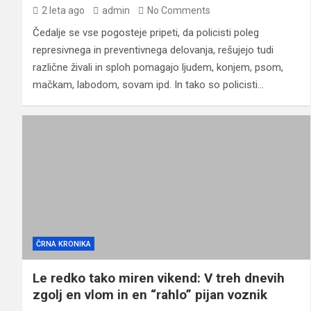
2 leta ago
admin
No Comments
Čedalje se vse pogosteje pripeti, da policisti poleg
represivnega in preventivnega delovanja, rešujejo tudi
različne živali in sploh pomagajo ljudem, konjem, psom,
mačkam, labodom, sovam ipd. In tako so policisti…
ČRNA KRONIKA
Le redko tako miren vikend: V treh dnevih
zgolj en vlom in en “rahlo” pijan voznik