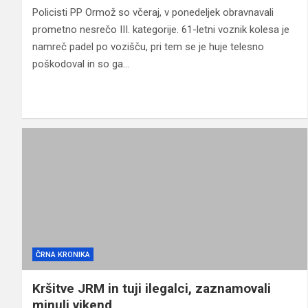
Policisti PP Ormož so včeraj, v ponedeljek obravnavali
prometno nesrečo III. kategorije. 61-letni voznik kolesa je
namreč padel po vozišču, pri tem se je huje telesno
poškodoval in so ga…
ČRNA KRONIKA
Kršitve JRM in tuji ilegalci, zaznamovali
minuli vikend