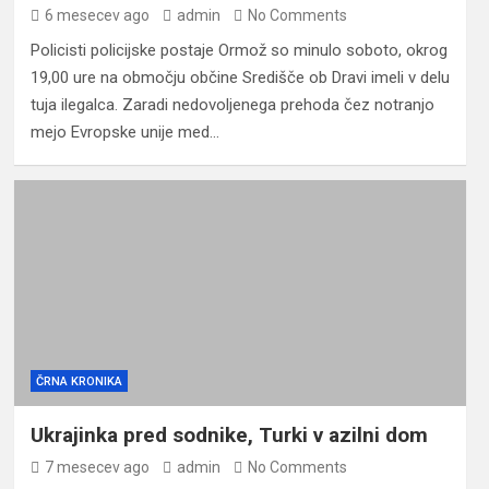
6 mesecev ago
admin
No Comments
Policisti policijske postaje Ormož so minulo soboto, okrog
19,00 ure na območju občine Središče ob Dravi imeli v delu
tuja ilegalca. Zaradi nedovoljenega prehoda čez notranjo
mejo Evropske unije med…
ČRNA KRONIKA
Ukrajinka pred sodnike, Turki v azilni dom
7 mesecev ago
admin
No Comments