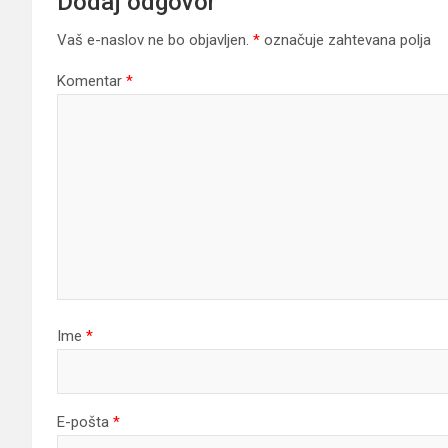
Dodaj odgovor
Vaš e-naslov ne bo objavljen.
*
označuje zahtevana polja
Komentar
*
Ime
*
E-pošta
*