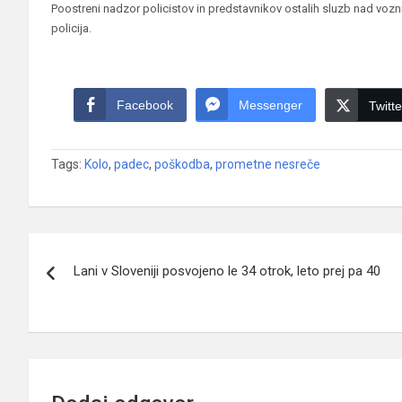
Poostreni nadzor policistov in predstavnikov ostalih sluzb nad vozni
policija.
Facebook
Messenger
Twitte
Tags:
Kolo
,
padec
,
poškodba
,
prometne nesreče
Navigacija
Lani v Sloveniji posvojeno le 34 otrok, leto prej pa 40
prispevka