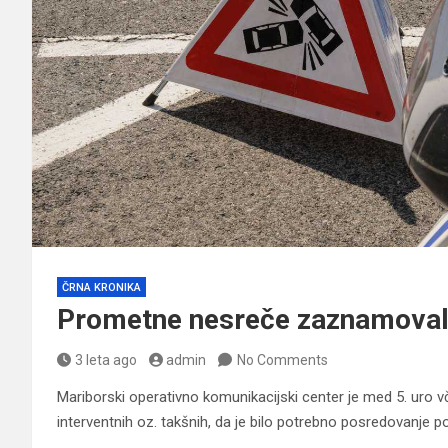
ČRNA KRONIKA
Prometne nesreče zaznamovale
3 leta ago
admin
No Comments
Mariborski operativno komunikacijski center je med 5. uro vče
interventnih oz. takšnih, da je bilo potrebno posredovanje pol