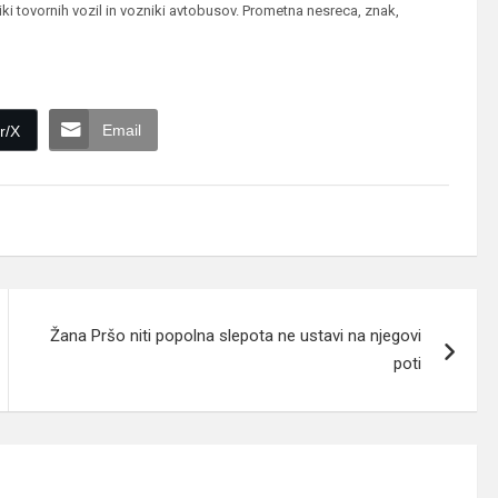
ki tovornih vozil in vozniki avtobusov. Prometna nesreca, znak,
Email
r/X
Žana Pršo niti popolna slepota ne ustavi na njegovi
poti