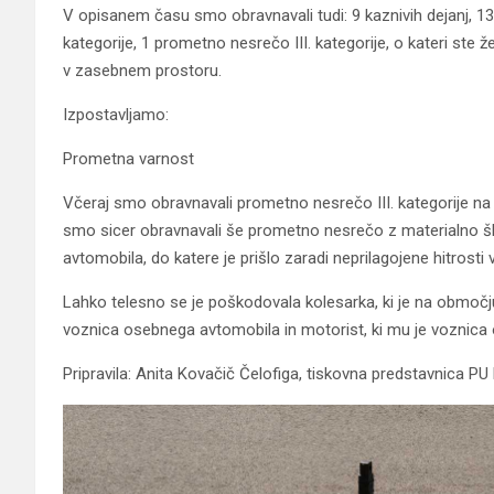
V opisanem času smo obravnavali tudi: 9 kaznivih dejanj, 13
kategorije, 1 prometno nesrečo III. kategorije, o kateri ste že
v zasebnem prostoru.
Izpostavljamo:
Prometna varnost
Včeraj smo obravnavali prometno nesrečo III. kategorije na a
smo sicer obravnavali še prometno nesrečo z materialno 
avtomobila, do katere je prišlo zaradi neprilagojene hitrosti
Lahko telesno se je poškodovala kolesarka, ki je na območj
voznica osebnega avtomobila in motorist, ki mu je voznica o
Pripravila: Anita Kovačič Čelofiga, tiskovna predstavnica PU 