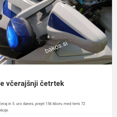
 včerajšnji četrtek
raj in 5. uro danes, prejel 156 klicev, med temi 72
icije.