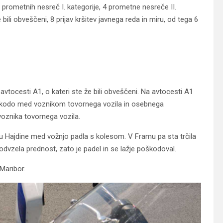
 prometnih nesreč I. kategorije, 4 prometne nesreče II.
 bili obveščeni, 8 prijav kršitev javnega reda in miru, od tega 6
vtocesti A1, o kateri ste že bili obveščeni. Na avtocesti A1
škodo med voznikom tovornega vozila in osebnega
 voznika tovornega vozila.
u Hajdine med vožnjo padla s kolesom. V Framu pa sta trčila
dvzela prednost, zato je padel in se lažje poškodoval.
Maribor.