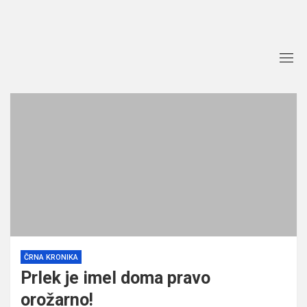
Skip
to
content
ČRNA KRONIKA
Prlek je imel doma pravo
orožarno!