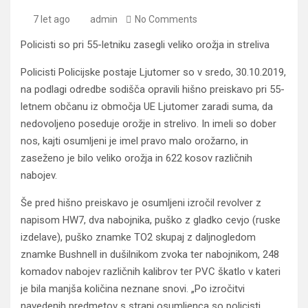
7 let ago
admin
No Comments
Policisti so pri 55-letniku zasegli veliko orožja in streliva
Policisti Policijske postaje Ljutomer so v sredo, 30.10.2019,
na podlagi odredbe sodišča opravili hišno preiskavo pri 55-
letnem občanu iz območja UE Ljutomer zaradi suma, da
nedovoljeno poseduje orožje in strelivo. In imeli so dober
nos, kajti osumljeni je imel pravo malo orožarno, in
zaseženo je bilo veliko orožja in 622 kosov različnih
nabojev.
Še pred hišno preiskavo je osumljeni izročil revolver z
napisom HW7, dva nabojnika, puško z gladko cevjo (ruske
izdelave), puško znamke TO2 skupaj z daljnogledom
znamke Bushnell in dušilnikom zvoka ter nabojnikom, 248
komadov nabojev različnih kalibrov ter PVC škatlo v kateri
je bila manjša količina neznane snovi. „Po izročitvi
navedenih predmetov s strani osumljenca so policisti