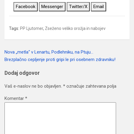
Facebook
Messenger
Twitter/X
Email
Tags:
PP Ljutomer
,
Zseženo veliko orožja in nabojev
Nova „metla“ v Lenartu, Podlehniku, na Ptuju…
Navigacija
Brezplačno cepljenje proti gripi le pri osebnem zdravniku!
prispevka
Dodaj odgovor
Vaš e-naslov ne bo objavljen.
*
označuje zahtevana polja
Komentar
*