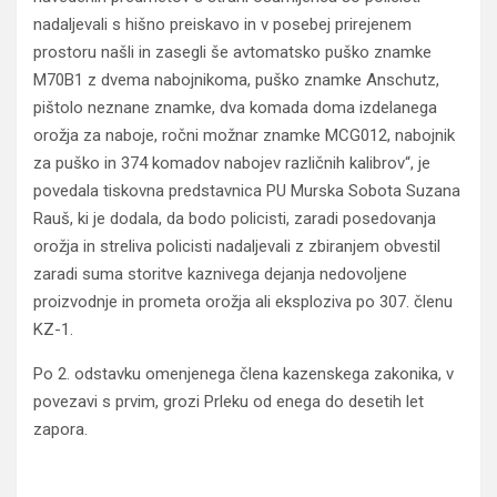
nadaljevali s hišno preiskavo in v posebej prirejenem
prostoru našli in zasegli še avtomatsko puško znamke
M70B1 z dvema nabojnikoma, puško znamke Anschutz,
pištolo neznane znamke, dva komada doma izdelanega
orožja za naboje, ročni možnar znamke MCG012, nabojnik
za puško in 374 komadov nabojev različnih kalibrov“, je
povedala tiskovna predstavnica PU Murska Sobota Suzana
Rauš, ki je dodala, da bodo policisti, zaradi posedovanja
orožja in streliva policisti nadaljevali z zbiranjem obvestil
zaradi suma storitve kaznivega dejanja nedovoljene
proizvodnje in prometa orožja ali eksploziva po 307. členu
KZ-1.
Po 2. odstavku omenjenega člena kazenskega zakonika, v
povezavi s prvim, grozi Prleku od enega do desetih let
zapora.