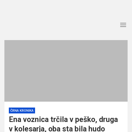
Skip
to
content
ČRNA KRONIKA
Ena voznica trčila v peško, druga
v kolesarja, oba sta bila hudo