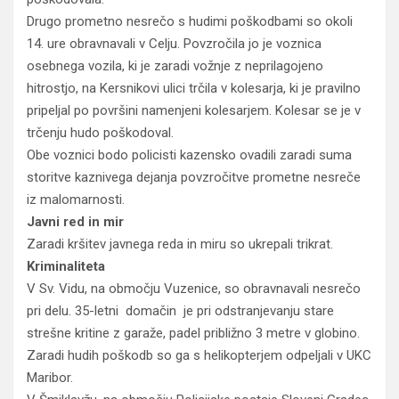
Drugo prometno nesrečo s hudimi poškodbami so okoli
14. ure obravnavali v Celju. Povzročila jo je voznica
osebnega vozila, ki je zaradi vožnje z neprilagojeno
hitrostjo, na Kersnikovi ulici trčila v kolesarja, ki je pravilno
pripeljal po površini namenjeni kolesarjem. Kolesar se je v
trčenju hudo poškodoval.
Obe voznici bodo policisti kazensko ovadili zaradi suma
storitve kaznivega dejanja povzročitve prometne nesreče
iz malomarnosti.
Javni red in mir
Zaradi kršitev javnega reda in miru so ukrepali trikrat.
Kriminaliteta
V Sv. Vidu, na območju Vuzenice, so obravnavali nesrečo
pri delu. 35-letni domačin je pri odstranjevanju stare
strešne kritine z garaže, padel približno 3 metre v globino.
Zaradi hudih poškodb so ga s helikopterjem odpeljali v UKC
Maribor.