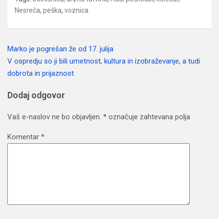
Nesreča
,
peška
,
voznica
Marko je pogrešan že od 17. julija
Navigacija
V ospredju so ji bili umetnost, kultura in izobraževanje, a tudi
prispevka
dobrota in prijaznost
Dodaj odgovor
Vaš e-naslov ne bo objavljen.
*
označuje zahtevana polja
Komentar
*