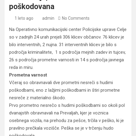
poškodovana
1 leto ago
admin
No Comments
Na Operativno komunikacijski center Policijske uprave Celje
so v zadnjih 24 urah prejeli 306 klicev občanov. 76 klicev je
bilo interventnih, 2 nujna. 31 interventnih klicev je bilo s
področja kriminalitete, 1 s področja mejnih zadev in tujcev,
26 s področja prometne varnosti in 14 s področja javnega
reda in miru.
Prometna varnost
Včeraj so obravnavali dve prometni nesreči s hudimi
poškodbami, eno z lažjimi poškodbami in štiri prometne
nesreče z materialno škodo.
Prvo prometno nesrečo s hudimi poškodbami so okoli pol
dvanajstih obravnavali na Prevaljah, kjer je voznica
osebnega vozila, na prehodu za pešce, trčila v peško, ki je
pravilno prečkala vozišče. Peška se je v trčenju hudo
poškodovala.