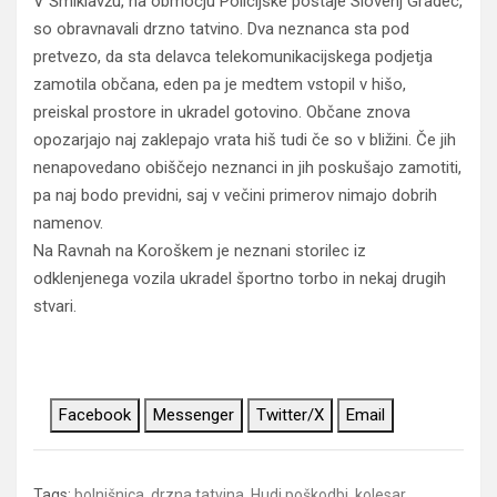
V Šmiklavžu, na območju Policijske postaje Slovenj Gradec,
so obravnavali drzno tatvino. Dva neznanca sta pod
pretvezo, da sta delavca telekomunikacijskega podjetja
zamotila občana, eden pa je medtem vstopil v hišo,
preiskal prostore in ukradel gotovino. Občane znova
opozarjajo naj zaklepajo vrata hiš tudi če so v bližini. Če jih
nenapovedano obiščejo neznanci in jih poskušajo zamotiti,
pa naj bodo previdni, saj v večini primerov nimajo dobrih
namenov.
Na Ravnah na Koroškem je neznani storilec iz
odklenjenega vozila ukradel športno torbo in nekaj drugih
stvari.
Facebook
Messenger
Twitter/X
Email
Tags:
bolnišnica
,
drzna tatvina
,
Hudi poškodbi
,
kolesar
,