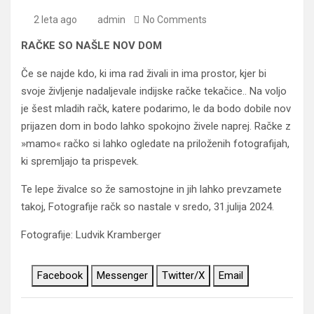
2 leta ago
admin
No Comments
RAČKE SO NAŠLE NOV DOM
Če se najde kdo, ki ima rad živali in ima prostor, kjer bi
svoje življenje nadaljevale indijske račke tekačice.. Na voljo
je šest mladih račk, katere podarimo, le da bodo dobile nov
prijazen dom in bodo lahko spokojno živele naprej. Račke z
»mamo« račko si lahko ogledate na priloženih fotografijah,
ki spremljajo ta prispevek.
Te lepe živalce so že samostojne in jih lahko prevzamete
takoj, Fotografije račk so nastale v sredo, 31.julija 2024.
Fotografije: Ludvik Kramberger
Facebook
Messenger
Twitter/X
Email