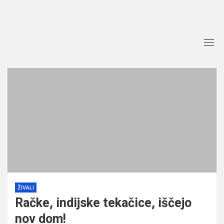
Skip
to
content
ŽIVALI
Račke, indijske tekačice, iščejo
nov dom!