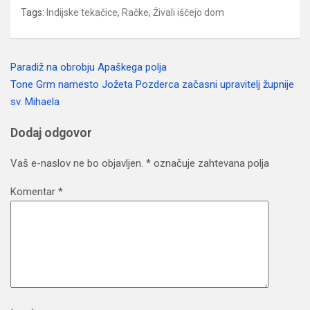
Tags:
Indijske tekačice
,
Račke
,
Živali iščejo dom
Paradiž na obrobju Apaškega polja
Navigacija
Tone Grm namesto Jožeta Pozderca začasni upravitelj župnije
prispevka
sv. Mihaela
Dodaj odgovor
Vaš e-naslov ne bo objavljen.
*
označuje zahtevana polja
Komentar
*