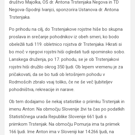
društvo Majolka, OŠ dr. Antona Trstenjaka Negova in TD
Negova-Spodnji Ivanjci, sponzorira Ustanova dr. Antona
Trstenjaka.
Po prihodu na cilj, do Trstenjakove rojstne hiše bo skupna
proslava in srečanje pohodnikov iz obeh smeri, ko bodo
obeležili tudi 119. obletnico rojstva dr Trstenjaka. Hkrati si
bo moč v njegovi rojstni hiši ogledati tudi spominsko sobo.
Lanskega druženja, po 17. pohodu, se je ob Trstenjakovi
rojstni hiši družilo okrog 350 ljudi. Ob lepem vremenu je za
pričakovati, da se bo tudi ob letošnjem pohodu v
Rodmošcih zbralo vsaj toliko, če ne še več ljubiteljev
pohodništva, rekreacije in narave.
Ob tem dodajamo še nekaj statistike o priimku Trstenjak in
imenu Anton: Na območju Slovenije živi ta čas po podatkih
Statističnega urada Republike Slovenije 661 ljudi s
priimkom Trstenjak. Na območju Pomurja ima ta priimek
166 ljudi. Ime Anton ima v Sloveniji kar 14.266 ljudi, na