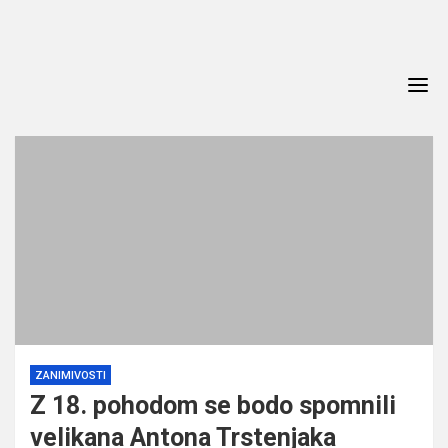
Skip
to
content
ZANIMIVOSTI
Z 18. pohodom se bodo spomnili
velikana Antona Trstenjaka