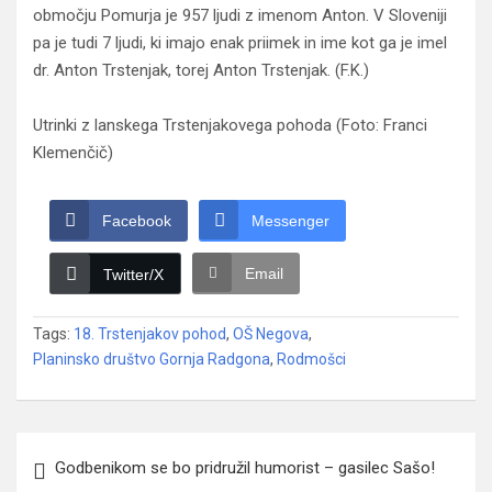
območju Pomurja je 957 ljudi z imenom Anton. V Sloveniji
pa je tudi 7 ljudi, ki imajo enak priimek in ime kot ga je imel
dr. Anton Trstenjak, torej Anton Trstenjak. (F.K.)
Utrinki z lanskega Trstenjakovega pohoda (Foto: Franci
Klemenčič)
Facebook
Messenger
Email
Twitter/X
Tags:
18. Trstenjakov pohod
,
OŠ Negova
,
Planinsko društvo Gornja Radgona
,
Rodmošci
Navigacija
Godbenikom se bo pridružil humorist – gasilec Sašo!
prispevka