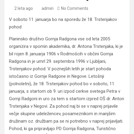
2 leta ago
admin
No Comments
V soboto 11. januarja bo na sporedu že 18. Trstenjakov
pohod
Planinsko društvo Gornja Radgona vse od leta 2005
organizira v spomin akademika, dr. Antona Trstenjaka, ki je
bil rojen 8. januarja 1906 v Rodmošcih v občini Gornja
Radgona in je umrl 29. septembra 1996 v Ljubljani,
Trstenjakov pohod. V poznejših letih je start pohoda
istočasno iz Gornje Radgone in Negove. Letošnji
(polnoletni), že 18. Trstenjakov pohod bo v soboto, 11.
januarja, s startom ob 9. uri izpod cerkve svetega Petra v
Gornji Radgoni in uro za tem s startom izpred OŠ dr. Anton
Trstenjaka v Negovi. Za pohod naj bi se v naprej prijavile
večje skupine udeležencev, posameznikom in manjšim
družinam oz. družbam pa se ni potrebno v naprej prijavljati.
Pohod, ki ga pripravljajo PD Gornja Radgona, Turistično