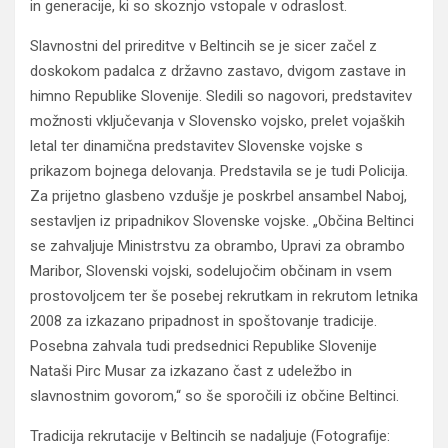
in generacije, ki so skoznjo vstopale v odraslost.
Slavnostni del prireditve v Beltincih se je sicer začel z
doskokom padalca z državno zastavo, dvigom zastave in
himno Republike Slovenije. Sledili so nagovori, predstavitev
možnosti vključevanja v Slovensko vojsko, prelet vojaških
letal ter dinamična predstavitev Slovenske vojske s
prikazom bojnega delovanja. Predstavila se je tudi Policija.
Za prijetno glasbeno vzdušje je poskrbel ansambel Naboj,
sestavljen iz pripadnikov Slovenske vojske. „Občina Beltinci
se zahvaljuje Ministrstvu za obrambo, Upravi za obrambo
Maribor, Slovenski vojski, sodelujočim občinam in vsem
prostovoljcem ter še posebej rekrutkam in rekrutom letnika
2008 za izkazano pripadnost in spoštovanje tradicije.
Posebna zahvala tudi predsednici Republike Slovenije
Nataši Pirc Musar za izkazano čast z udeležbo in
slavnostnim govorom,“ so še sporočili iz občine Beltinci.
Tradicija rekrutacije v Beltincih se nadaljuje (Fotografije: