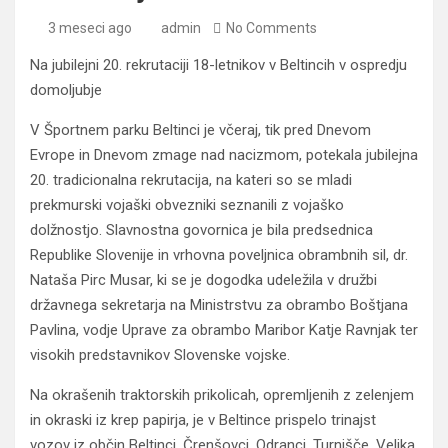
3 meseci ago
admin
No Comments
Na jubilejni 20. rekrutaciji 18-letnikov v Beltincih v ospredju
domoljubje
V Športnem parku Beltinci je včeraj, tik pred Dnevom
Evrope in Dnevom zmage nad nacizmom, potekala jubilejna
20. tradicionalna rekrutacija, na kateri so se mladi
prekmurski vojaški obvezniki seznanili z vojaško
dolžnostjo. Slavnostna govornica je bila predsednica
Republike Slovenije in vrhovna poveljnica obrambnih sil, dr.
Nataša Pirc Musar, ki se je dogodka udeležila v družbi
državnega sekretarja na Ministrstvu za obrambo Boštjana
Pavlina, vodje Uprave za obrambo Maribor Katje Ravnjak ter
visokih predstavnikov Slovenske vojske.
Na okrašenih traktorskih prikolicah, opremljenih z zelenjem
in okraski iz krep papirja, je v Beltince prispelo trinajst
vozov iz občin Beltinci, Črenšovci, Odranci, Turnišče, Velika