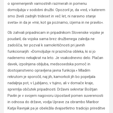
o spremenjenih varnostnih razmerah in pomenu
domoljubja v sodobni družbi. Opozoril je, da »red, v katerem
smo živeli zadnjih trideset in več let, ni naravno stanje
sveta« in da je »mir, kot ga poznamo, izjema in ne pravilo«.
Ob zahvali pripadnicam in pripadnikom Slovenske vojske je
poudaril, da vojska sama brez družbenega zaledja ne
zadošča, ter pozval k samokritičnosti pri javnih
funkcionarjih: »Domoljubje ni praznična obleka, ki si jo
nadenemo nekajkrat na leto. Je vsakodnevno delo. Plačan
davek, izpolnjena obljuba, medsosedska pomoč in
dostojanstveno opravljena javna funkcija.« Mladim
rekrutom je sporočil, naj jih, kamorkoli jih bo popeljala
nadaljnja pot, v Ljubljano, v tujino, ali v domače kraje,
spremlja občutek pripadnosti. Državni sekretar Boštjan
Pavlin je v svojem nagovoru izpostavil pomen suverenosti
in odnosa do države, vodja Uprave za obrambo Maribor
Katja Ravnjak pa je obeležila dvajsetletno tradicijo prireditve