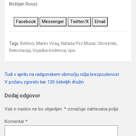
Boštjan Rous)
Facebook
Messenger
Twitter/X
Email
Tags:
Beltinci
,
Marko Virag
,
Nataša Pirc Musar
,
Obvezniki
,
Rekrutacija
,
Vojaška evidenca
,
vpis
Tudi v aprilu na radgonskem območju nižja brezposlenost
Navigacija
V požaru zgorelo kar 120 čebeljih družin
prispevka
Dodaj odgovor
Vaš e-naslov ne bo objavljen.
*
označuje zahtevana polja
Komentar
*