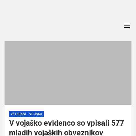
Skip
to
content
VETERANI - VOJSKA
V vojaško evidenco so vpisali 577
mladih vojaških obveznikov