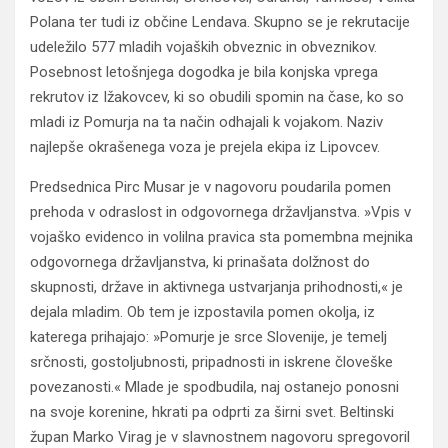
Polana ter tudi iz občine Lendava. Skupno se je rekrutacije
udeležilo 577 mladih vojaških obveznic in obveznikov.
Posebnost letošnjega dogodka je bila konjska vprega
rekrutov iz Ižakovcev, ki so obudili spomin na čase, ko so
mladi iz Pomurja na ta način odhajali k vojakom. Naziv
najlepše okrašenega voza je prejela ekipa iz Lipovcev.
Predsednica Pirc Musar je v nagovoru poudarila pomen
prehoda v odraslost in odgovornega državljanstva. »Vpis v
vojaško evidenco in volilna pravica sta pomembna mejnika
odgovornega državljanstva, ki prinašata dolžnost do
skupnosti, države in aktivnega ustvarjanja prihodnosti,« je
dejala mladim. Ob tem je izpostavila pomen okolja, iz
katerega prihajajo: »Pomurje je srce Slovenije, je temelj
srčnosti, gostoljubnosti, pripadnosti in iskrene človeške
povezanosti.« Mlade je spodbudila, naj ostanejo ponosni
na svoje korenine, hkrati pa odprti za širni svet. Beltinski
župan Marko Virag je v slavnostnem nagovoru spregovoril