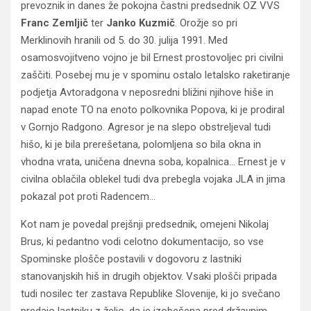
prevoznik in danes že pokojna častni predsednik OZ VVS
Franc Zemljič
ter
Janko Kuzmič
. Orožje so pri
Merklinovih hranili od 5. do 30. julija 1991. Med
osamosvojitveno vojno je bil Ernest prostovoljec pri civilni
zaščiti. Posebej mu je v spominu ostalo letalsko raketiranje
podjetja Avtoradgona v neposredni bližini njihove hiše in
napad enote TO na enoto polkovnika Popova, ki je prodiral
v Gornjo Radgono. Agresor je na slepo obstreljeval tudi
hišo, ki je bila prerešetana, polomljena so bila okna in
vhodna vrata, uničena dnevna soba, kopalnica… Ernest je v
civilna oblačila oblekel tudi dva prebegla vojaka JLA in jima
pokazal pot proti Radencem…
Kot nam je povedal prejšnji predsednik, omejeni Nikolaj
Brus, ki pedantno vodi celotno dokumentacijo, so vse
Spominske plošče postavili v dogovoru z lastniki
stanovanjskih hiš in drugih objektov. Vsaki plošči pripada
tudi nosilec ter zastava Republike Slovenije, ki jo svečano