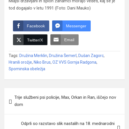
Mlajši državljani in sploh zanamci morajo vedeti, kaj se je
tod dogajalo v letu 1991 (Foto: Dani Mauko)
Facebook
Messenger
Email
Twitter/X
Tags:
Družina Merklin
,
Družina Šemerl
,
Dušan Zagorc
,
Hranili orožje
,
Niko Brus
,
OZ VVS Gornja Radgona
,
Spominska obeležja
Navigacija
Trije službeni psi policije, Max, Orkan in Ran, iščejo nov
prispevka
dom
Odprli so razstavo slik nastalih na 18. mednarodni