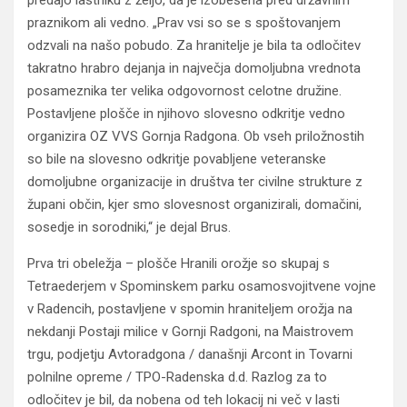
predajo lastniku z željo, da je izobešena pred državnim
praznikom ali vedno. „Prav vsi so se s spoštovanjem
odzvali na našo pobudo. Za hranitelje je bila ta odločitev
takratno hrabro dejanja in največja domoljubna vrednota
posameznika ter velika odgovornost celotne družine.
Postavljene plošče in njihovo slovesno odkritje vedno
organizira OZ VVS Gornja Radgona. Ob vseh priložnostih
so bile na slovesno odkritje povabljene veteranske
domoljubne organizacije in društva ter civilne strukture z
župani občin, kjer smo slovesnost organizirali, domačini,
sosedje in sorodniki,“ je dejal Brus.
Prva tri obeležja – plošče Hranili orožje so skupaj s
Tetraederjem v Spominskem parku osamosvojitvene vojne
v Radencih, postavljene v spomin hraniteljem orožja na
nekdanji Postaji milice v Gornji Radgoni, na Maistrovem
trgu, podjetju Avtoradgona / današnji Arcont in Tovarni
polnilne opreme / TPO-Radenska d.d. Razlog za to
odločitev je bil, da nobena od teh lokacij ni več v lasti