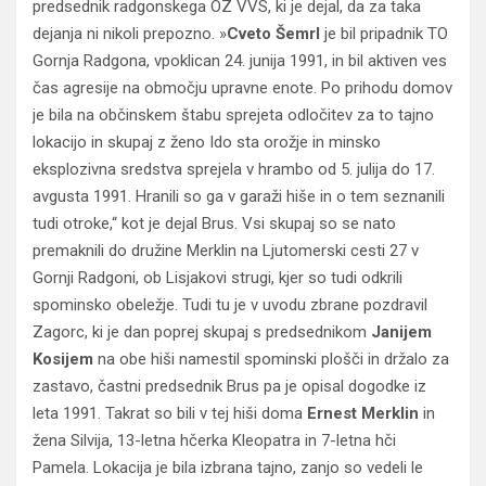
predsednik radgonskega OZ VVS, ki je dejal, da za taka
dejanja ni nikoli prepozno. »
Cveto Šemrl
je bil pripadnik TO
Gornja Radgona, vpoklican 24. junija 1991, in bil aktiven ves
čas agresije na območju upravne enote. Po prihodu domov
je bila na občinskem štabu sprejeta odločitev za to tajno
lokacijo in skupaj z ženo Ido sta orožje in minsko
eksplozivna sredstva sprejela v hrambo od 5. julija do 17.
avgusta 1991. Hranili so ga v garaži hiše in o tem seznanili
tudi otroke,“ kot je dejal Brus. Vsi skupaj so se nato
premaknili do družine Merklin na Ljutomerski cesti 27 v
Gornji Radgoni, ob Lisjakovi strugi, kjer so tudi odkrili
spominsko obeležje. Tudi tu je v uvodu zbrane pozdravil
Zagorc, ki je dan poprej skupaj s predsednikom
Janijem
Kosijem
na obe hiši namestil spominski plošči in držalo za
zastavo, častni predsednik Brus pa je opisal dogodke iz
leta 1991. Takrat so bili v tej hiši doma
Ernest Merklin
in
žena Silvija, 13-letna hčerka Kleopatra in 7-letna hči
Pamela. Lokacija je bila izbrana tajno, zanjo so vedeli le