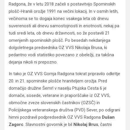
Radgona, že v letu 2018 začeli s postavitvijo Spominskih
plošč-Hranili orožje 1991 na večini lokacij. In v osmih letih,
večinoma se to dogaja konec vsakega leta ob dnevu
suverenosti ali dnevu samostojnosti in enotnosti, nekaj pa
tudi sredi leta, ob dnevu državnosti, so že postavili 21
omenjenih spominskih plošč. Po besedah nekdanjega
dolgoletnega predsednika OZ VVS Nikolaja Brusa, ki
pedantno vodi statistiko povezano z obeležji, za takšna
dejanja nikoli ni prepozno.
In tako je OZ VVS Gornja Radgona tokrat pripravilo odkritje
20. in 21. spominske plošče hraniteljem orožja. Pred
domačijo družine Šemrl v naselju Ptujska Cesta 6 je
domače, sosede, veterane in praporščake iz OZ VVS,
območne zveze slovenskih častnikov (OZSČ) in
Policijskega veteranskega društva (PVD) Sever, po odigrani
himni pozdravil podpredsednik OZ VVS Radgona
Dušan
Zagorc
. Slavnostni govornik je bil
Nikolaj Brus
, častni