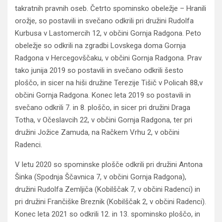
takratnih pravnih oseb. Četrto spominsko obeležje – Hranili
orožje, so postavili in svečano odkrili pri družini Rudolfa
Kurbusa v Lastomercih 12, v občini Gornja Radgona. Peto
obeležje so odkrili na zgradbi Lovskega doma Gornja
Radgona v Hercegovščaku, v občini Gornja Radgona. Prav
tako junija 2019 so postavili in svečano odkrili šesto
ploščo, in sicer na hiši družine Terezije Tišič v Policah 88,v
občini Gornja Radgona. Konec leta 2019 so postavili in
svečano odkrili 7. in 8. ploščo, in sicer pri družini Draga
Totha, v Očeslavcih 22, v občini Gornja Radgona, ter pri
družini Jožice Zamuda, na Račkem Vrhu 2, v občini
Radenci.
V letu 2020 so spominske plošče odkrili pri družini Antona
Šinka (Spodnja Ščavnica 7, v občini Gornja Radgona),
družini Rudolfa Zemljiča (Kobilščak 7, v občini Radenci) in
pri družini Frančiške Breznik (Kobilščak 2, v občini Radenci).
Konec leta 2021 so odkrili 12. in 13. spominsko ploščo, in