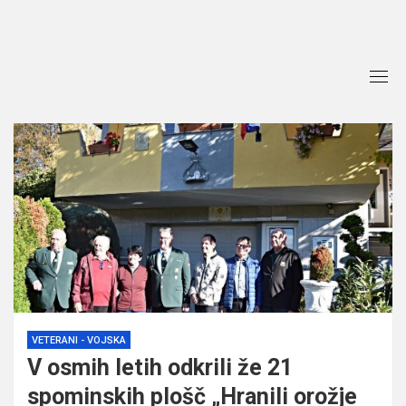
Skip
to
content
VETERANI - VOJSKA
V osmih letih odkrili že 21
spominskih plošč „Hranili orožje