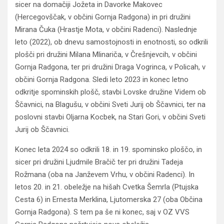
sicer na domačiji Jožeta in Davorke Makovec
(Hercegovščak, v občini Gornja Radgona) in pri družini
Mirana Čuka (Hrastje Mota, v občini Radenci). Naslednje
leto (2022), ob dnevu samostojnosti in enotnosti, so odkrili
plošči pri družini Milana Mlinariča, v Črešnjevcih, v občini
Gornja Radgona, ter pri družini Draga Vogrinca, v Policah, v
občini Gornja Radgona. Sledi leto 2023 in konec letno
odkritje spominskih plošč, stavbi Lovske družine Videm ob
Ščavnici, na Blagušu, v občini Sveti Jurij ob Ščavnici, ter na
poslovni stavbi Oljarna Kocbek, na Stari Gori, v občini Sveti
Jurij ob Ščavnici.
Konec leta 2024 so odkrili 18. in 19. spominsko ploščo, in
sicer pri družini Ljudmile Bračič ter pri družini Tadeja
Rožmana (oba na Janževem Vrhu, v občini Radenci). In
letos 20. in 21. obeležje na hišah Cvetka Šemrla (Ptujska
Cesta 6) in Ernesta Merklina, Ljutomerska 27 (oba Občina
Gornja Radgona). S tem pa še ni konec, saj v OZ VVS