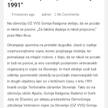
1991“
9 mesecev ago
admin
No Comments
Na območju OZ VVS Gornja Radgona skrbijo, da se pozabi
in nikoli ne ponovi: „Za takšna dejanja ni nikoli prepozno,“
pravi Niko Brus.
Ohranjanje spomina na pretekle dogodke, zlasti iz zadnje
osamosvojitvene vojne, konec prejšnjega stoletja, ter
prenašanje na mlajše rodove, z željo, da se nikoli ne pozabi
in tudi ne ponovi, je eno osrednjih poslanstev veteranskih
organizacij iz vojne za Slovenijo. In med slednje sodi tudi
odkritje spominskih obeležij na pročeljih stanovanjskih hiš
in drugih objektov, kjer so v kritičnem času, v letu 1991
hranili orožje Teritorialne obrambe Slovenije. Tako so na
območju občin Apače, Gornja Radgona, Radenci in Sveti
Jurij ob Ščavnici, po sklepu predsedstva Območnega
združenja Veteranov vojne za Slovenijo (OZ VVS) Gornja