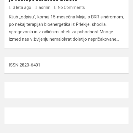
3 leta ago
admin
No Comments
Kljub „odpisu“, komaj 15-mesečna Maja, s BRR sindromom,
po nekaj terapijah bioenergetika iz Prlekije, shodila,
spregovorila in z odličnimi obeti za prihodnost Mnoge
izmed nas v življenju nemalokrat doletijo nepričakovane…
ISSN 2820-6401