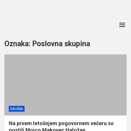
Skip
to
content
Oznaka:
Poslovna skupina
DRUŽBA
Na prvem letošnjem pogovornem večeru so
gostili Mojco Makovec Haložan