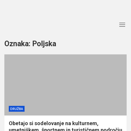
Skip
to
content
Oznaka:
Poljska
DRUŽBA
Obetajo si sodelovanje na kulturnem,
umetniškem, športnem in turističnem področju