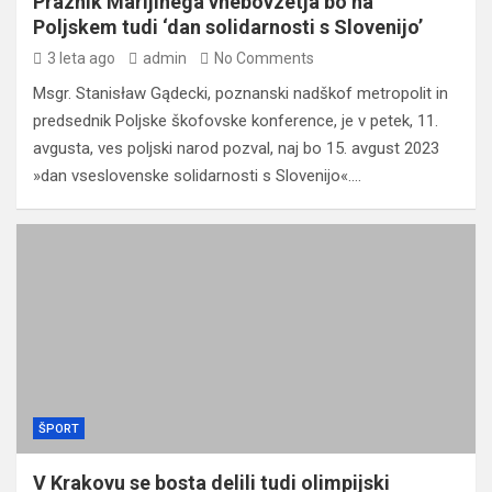
Praznik Marijinega vnebovzetja bo na
Poljskem tudi ‘dan solidarnosti s Slovenijo’
3 leta ago
admin
No Comments
Msgr. Stanisław Gądecki, poznanski nadškof metropolit in
predsednik Poljske škofovske konference, je v petek, 11.
avgusta, ves poljski narod pozval, naj bo 15. avgust 2023
»dan vseslovenske solidarnosti s Slovenijo«.…
ŠPORT
V Krakovu se bosta delili tudi olimpijski