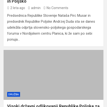
in Poljsko
2 leta ago
admin
No Comments
Predsednica Republike Slovenije Nataša Pirc Musar in
predsednik Republike Poljske Andrzej Duda sta se danes
udeležila odprtja slovensko-poljskega gospodarskega
foruma v Nordijskem centru Planica, ki že sam po sebi
ponuja…
DRUŽBA
Visoki državni odlikovanji Republike Poljske za