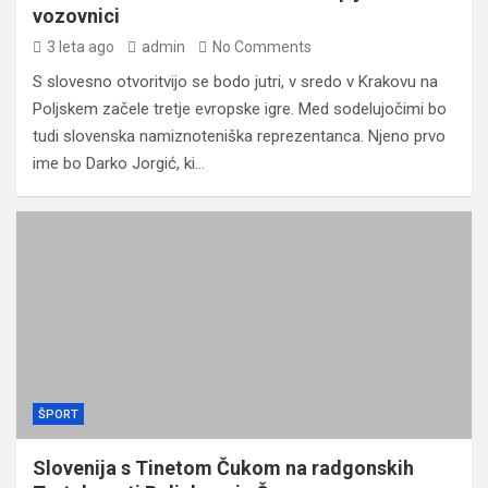
vozovnici
3 leta ago
admin
No Comments
S slovesno otvoritvijo se bodo jutri, v sredo v Krakovu na
Poljskem začele tretje evropske igre. Med sodelujočimi bo
tudi slovenska namiznoteniška reprezentanca. Njeno prvo
ime bo Darko Jorgić, ki…
ŠPORT
Slovenija s Tinetom Čukom na radgonskih