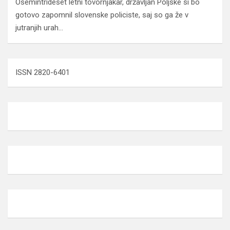
Osemintrideset letni tovornjakar, državljan Poljske si bo
gotovo zapomnil slovenske policiste, saj so ga že v
jutranjih urah…
ISSN 2820-6401