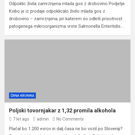
Odpoklic živila zamrznjena mlada gos z drobovino Podjetje
Kvibo je iz prodaje odpoklicalo živilo mlada gos z
drobovino – zamrznjena, pri katerem so odkrili prisotnost
patogenega mikroorganizma vrste Salmonella Enteritidis.…
ČRNA KRONIKA
Poljski tovornjakar z 1,32 promila alkohola
7 let ago
admin
No Comments
Plačal bo 1.200 evrov in dalj časa ne bo vozil po Sloveniji?