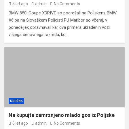
5 let ago
admin
No Comments
BMW 850i Coupe XDRIVE so pogrešali na Poljskem, BMW
X6 pa na Slovaškem Policisti PU Maribor so včeraj, v
ponedeljek obravnavali kar dva primera ukradenih vozil
višjega cenovnega razreda, ko…
DRUŽBA
Ne kupujte zamrznjeno mlado gos iz Poljske
6 let ago
admin
No Comments