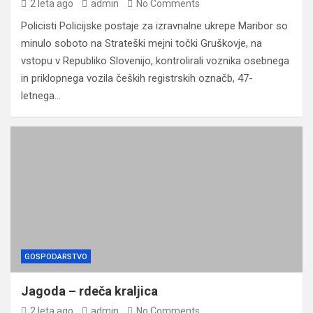
2 leta ago
admin
No Comments
Policisti Policijske postaje za izravnalne ukrepe Maribor so
minulo soboto na Strateški mejni točki Gruškovje, na
vstopu v Republiko Slovenijo, kontrolirali voznika osebnega
in priklopnega vozila čeških registrskih označb, 47-
letnega…
GOSPODARSTVO
Jagoda – rdeča kraljica
2 leta ago
admin
No Comments