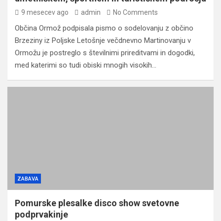
9 mesecev ago
admin
No Comments
Občina Ormož podpisala pismo o sodelovanju z občino
Brzeziny iz Poljske Letošnje večdnevno Martinovanju v
Ormožu je postreglo s številnimi prireditvami in dogodki,
med katerimi so tudi obiski mnogih visokih…
ZABAVA
Pomurske plesalke disco show svetovne
podprvakinje