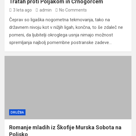
Tratah proti Poljakom in Črnogorcem
3 leta ago
admin
No Comments
Čeprav so ligaška nogometna tekmovanja, tako na
državnem nivoju kot v nižjih ligah, končna, to še zdaleč ne
pomeni, da ljubitelji okroglega usnja nimajo možnost
spremljanja najbolj pomembne postranske zadeve…
DRUŽBA
Romanje mladih iz Škofije Murska Sobota na
Poljsko