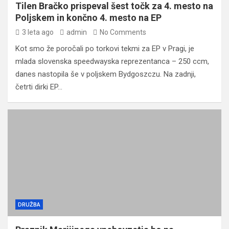
Tilen Bračko prispeval šest točk za 4. mesto na
Poljskem in končno 4. mesto na EP
3 leta ago
admin
No Comments
Kot smo že poročali po torkovi tekmi za EP v Pragi, je
mlada slovenska speedwayska reprezentanca – 250 ccm,
danes nastopila še v poljskem Bydgoszczu. Na zadnji,
četrti dirki EP…
DRUŽBA