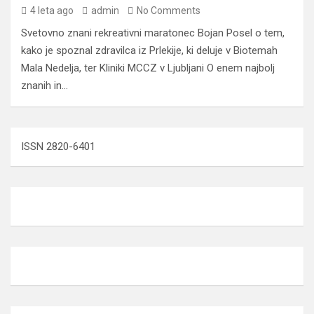
4 leta ago
admin
No Comments
Svetovno znani rekreativni maratonec Bojan Posel o tem,
kako je spoznal zdravilca iz Prlekije, ki deluje v Biotemah
Mala Nedelja, ter Kliniki MCCZ v Ljubljani O enem najbolj
znanih in…
ISSN 2820-6401