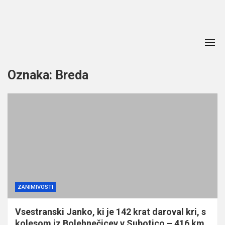
Skip
to
content
Oznaka:
Breda
ZANIMIVOSTI
Vsestranski Janko, ki je 142 krat daroval kri, s
kolesom iz Bolehnečicev v Subotico – 416 km