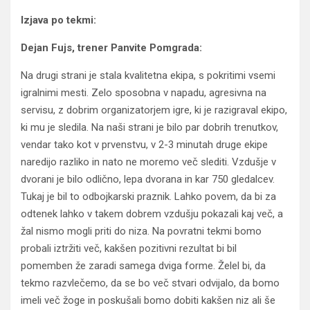
Izjava po tekmi:
Dejan Fujs, trener Panvite Pomgrada:
Na drugi strani je stala kvalitetna ekipa, s pokritimi vsemi
igralnimi mesti. Zelo sposobna v napadu, agresivna na
servisu, z dobrim organizatorjem igre, ki je razigraval ekipo,
ki mu je sledila. Na naši strani je bilo par dobrih trenutkov,
vendar tako kot v prvenstvu, v 2-3 minutah druge ekipe
naredijo razliko in nato ne moremo več slediti. Vzdušje v
dvorani je bilo odlično, lepa dvorana in kar 750 gledalcev.
Tukaj je bil to odbojkarski praznik. Lahko povem, da bi za
odtenek lahko v takem dobrem vzdušju pokazali kaj več, a
žal nismo mogli priti do niza. Na povratni tekmi bomo
probali iztržiti več, kakšen pozitivni rezultat bi bil
pomemben že zaradi samega dviga forme. Želel bi, da
tekmo razvlečemo, da se bo več stvari odvijalo, da bomo
imeli več žoge in poskušali bomo dobiti kakšen niz ali še