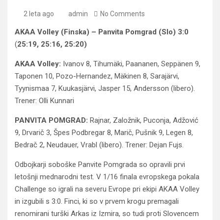
2 leta ago
admin
No Comments
AKAA Volley (Finska) – Panvita Pomgrad (Slo) 3:0
(
25:19, 25:16, 25:20)
AKAA Volley:
Ivanov 8, Tihumäki, Paananen, Seppänen 9,
Taponen 10, Pozo-Hernandez, Mäkinen 8, Sarajärvi,
Tyynismaa 7, Kuukasjärvi, Jasper 15, Andersson (libero).
Trener: Olli Kunnari
PANVITA POMGRAD:
Rajnar, Založnik, Puconja, Adžović
9, Drvarič 3, Špes Podbregar 8, Marič, Pušnik 9, Legen 8,
Bedrač 2, Neudauer, Vrabl (libero). Trener: Dejan Fujs.
Odbojkarji soboške Panvite Pomgrada so opravili prvi
letošnji mednarodni test. V 1/16 finala evropskega pokala
Challenge so igrali na severu Evrope pri ekipi AKAA Volley
in izgubili s 3:0. Finci, ki so v prvem krogu premagali
renomirani turški Arkas iz Izmira, so tudi proti Slovencem