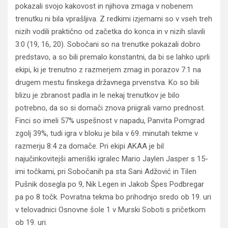
pokazali svojo kakovost in njihova zmaga v nobenem
trenutku ni bila vprašljiva. Z redkimi izjemami so v vseh treh
nizih vodili praktično od začetka do konca in v nizih slavili
3:0 (19, 16, 20). Sobočani so na trenutke pokazali dobro
predstavo, a so bili premalo konstantni, da bi se lahko uprli
ekipi, ki je trenutno z razmerjem zmag in porazov 7:1 na
drugem mestu finskega državnega prvenstva. Ko so bili
blizu je zbranost padla in le nekaj trenutkov je bilo
potrebno, da so si domači znova priigrali varno prednost.
Finci so imeli 57% uspešnost v napadu, Panvita Pomgrad
zgolj 39%, tudi igra v bloku je bila v 69. minutah tekme v
razmerju 8:4 za domače. Pri ekipi AKAA je bil
najučinkovitejši ameriški igralec Mario Jaylen Jasper s 15-
imi točkami, pri Sobočanih pa sta Sani Adžović in Tilen
Pušnik dosegla po 9, Nik Legen in Jakob Špes Podbregar
pa po 8 točk. Povratna tekma bo prihodnjo sredo ob 19. uri
v telovadnici Osnovne šole 1 v Murski Soboti s pričetkom
ob 19. uri.