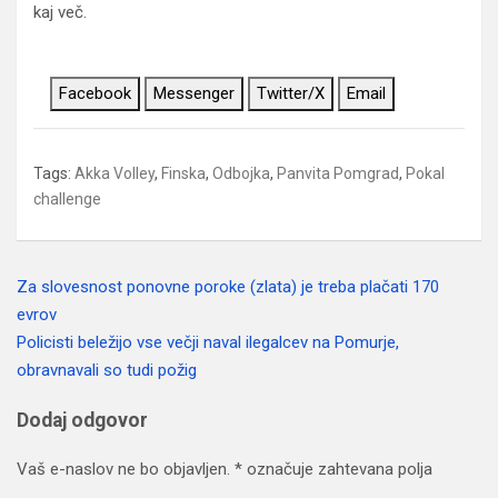
kaj več.
Facebook
Messenger
Twitter/X
Email
Tags:
Akka Volley
,
Finska
,
Odbojka
,
Panvita Pomgrad
,
Pokal
challenge
Za slovesnost ponovne poroke (zlata) je treba plačati 170
Navigacija
evrov
prispevka
Policisti beležijo vse večji naval ilegalcev na Pomurje,
obravnavali so tudi požig
Dodaj odgovor
Vaš e-naslov ne bo objavljen.
*
označuje zahtevana polja