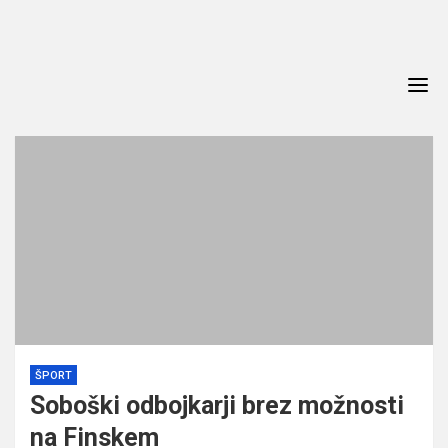
Skip
to
content
ŠPORT
Soboški odbojkarji brez možnosti
na Finskem