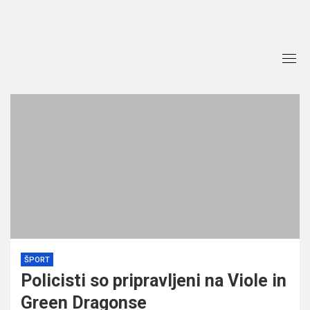
Skip
to
content
ŠPORT
Policisti so pripravljeni na Viole in
Green Dragonse