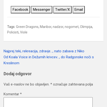
Facebook
Messenger
Twitter/X
Email
Tags:
Green Dragons
,
Maribor
,
nadzor
,
nogomet
,
Olimpija
,
Policisti
,
Viole
Najprej teki, rekreacija, zdravje…, nato zabava z Niko
Navigacija
Od Koala Voice in Dežurnih krivcev…, do Radgonske noči s
prispevka
Kreslinom
Dodaj odgovor
Vaš e-naslov ne bo objavljen.
*
označuje zahtevana polja
Komentar
*