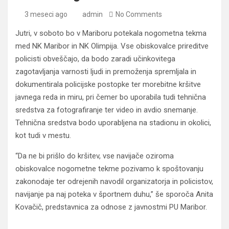
3 meseci ago
admin
No Comments
Jutri, v soboto bo v Mariboru potekala nogometna tekma
med NK Maribor in NK Olimpija. Vse obiskovalce prireditve
policisti obveščajo, da bodo zaradi učinkovitega
zagotavljanja varnosti ljudi in premoženja spremljala in
dokumentirala policijske postopke ter morebitne kršitve
javnega reda in miru, pri čemer bo uporabila tudi tehnična
sredstva za fotografiranje ter video in avdio snemanje.
Tehnična sredstva bodo uporabljena na stadionu in okolici,
kot tudi v mestu.
“Da ne bi prišlo do kršitev, vse navijače oziroma
obiskovalce nogometne tekme pozivamo k spoštovanju
zakonodaje ter odrejenih navodil organizatorja in policistov,
navijanje pa naj poteka v športnem duhu,” še sporoča Anita
Kovačič, predstavnica za odnose z javnostmi PU Maribor.