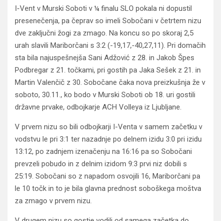
I-Vent v Murski Soboti v ¼ finalu SLO pokala ni dopustil
presenečenja, pa čeprav so imeli Sobočani v četrtem nizu
dve zaključni žogi za zmago. Na koncu so po skoraj 2,5
urah slavili Mariborčani s 3:2 (-19,17,-40,27,11). Pri domačih
sta bila najuspešnejša Sani Adžović z 28. in Jakob Špes
Podbregar z 21. točkami, pri gostih pa Jaka Sešek z 21. in
Martin Valenčič z 30. Sobočane čaka nova preizkušnja že v
soboto, 30.11., ko bodo v Murski Soboti ob 18. uri gostili
državne prvake, odbojkarje ACH Volleya iz Ljubljane.
V prvem nizu so bili odbojkarji I-Venta v samem začetku v
vodstvu le pri 3:1 ter nazadnje po delnem izidu 3:0 pri izidu
13:12, po zadnjem izenačenju na 16:16 pa so Sobočani
prevzeli pobudo in z delnim izidom 9:3 prvi niz dobili s
25:19. Sobočani so z napadom osvojili 16, Mariborčani pa
le 10 točk in to je bila glavna prednost soboškega moštva
za zmago v prvem nizu.
V drugem nizu so gostje vodili od samega začetka do