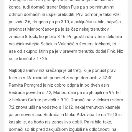
konca, tudi domači trener Dejan Fujs pa s polminutnimi
odmori domačih ni uspel prebuditi. Prvi odmor je tako vzel
pri izidu 2:6, drugega pa pri 3:10, a priključka ni bilo, najvišja
prednost Mariborčanov pa je že čez nekaj trenutkov
znašala 8 točk, ko je bilo 8:16. Pri gostih sta v tem delu bila
najučinkovitejša Sešek in Valenčič s šestimi točkami, tri
ase od skupno štirih pa je v pravem trenutku dodal Fink. Niz
se je končal z 17:25.
Najbolj zanimiv niz srečanja je bil tretji, ki je ponudil pravi
triler in v 46. minutah prinesel zmago domačih z 42:40.
Panvita Pomgrad je niz dobro odprla in po dveh asih
Bedrača povedla s 7:2, Mariborčani pa so jih ujeli na 9:9 ter
z blokom Cafute povedli z 9:10. Domači so z delnim izidom
7:2 znova ušli na vodstvo s 16:12, nekaj trenutkov kasneje
pa po novem asu Bedrača in bloku Adžovića že na 19:13 in
kazalo je, da bodo niz zanesljivo dobili. Pa ni bilo tako,
domači so tik pred zaključkom izgubili na odločnosti, na