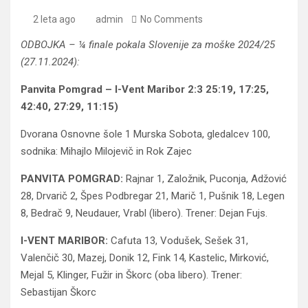
2 leta ago
admin
No Comments
ODBOJKA – ¼ finale pokala Slovenije za moške 2024/25
(27.11.2024):
Panvita Pomgrad – I-Vent Maribor 2:3
25:19, 17:25,
42:40, 27:29, 11:15)
Dvorana Osnovne šole 1 Murska Sobota, gledalcev 100,
sodnika: Mihajlo Milojevič in Rok Zajec
PANVITA POMGRAD:
Rajnar 1, Založnik, Puconja, Adžović
28, Drvarič 2, Špes Podbregar 21, Marič 1, Pušnik 18, Legen
8, Bedrač 9, Neudauer, Vrabl (libero). Trener: Dejan Fujs.
I-VENT MARIBOR:
Cafuta 13, Vodušek, Sešek 31,
Valenčič 30, Mazej, Donik 12, Fink 14, Kastelic, Mirković,
Mejal 5, Klinger, Fužir in Škorc (oba libero). Trener:
Sebastijan Škorc