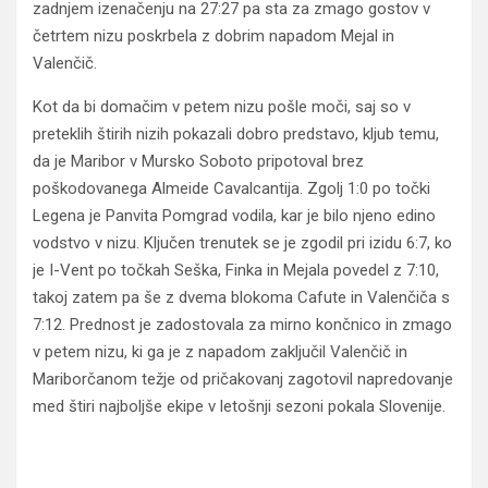
zadnjem izenačenju na 27:27 pa sta za zmago gostov v
četrtem nizu poskrbela z dobrim napadom Mejal in
Valenčič.
Kot da bi domačim v petem nizu pošle moči, saj so v
preteklih štirih nizih pokazali dobro predstavo, kljub temu,
da je Maribor v Mursko Soboto pripotoval brez
poškodovanega Almeide Cavalcantija. Zgolj 1:0 po točki
Legena je Panvita Pomgrad vodila, kar je bilo njeno edino
vodstvo v nizu. Ključen trenutek se je zgodil pri izidu 6:7, ko
je I-Vent po točkah Seška, Finka in Mejala povedel z 7:10,
takoj zatem pa še z dvema blokoma Cafute in Valenčiča s
7:12. Prednost je zadostovala za mirno končnico in zmago
v petem nizu, ki ga je z napadom zaključil Valenčič in
Mariborčanom težje od pričakovanj zagotovil napredovanje
med štiri najboljše ekipe v letošnji sezoni pokala Slovenije.