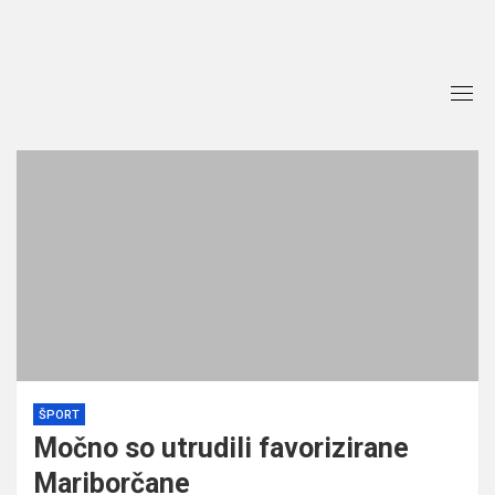
Skip
to
content
ŠPORT
Močno so utrudili favorizirane
Mariborčane