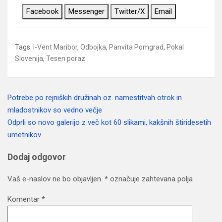
Facebook
Messenger
Twitter/X
Email
Tags:
I-Vent Maribor
,
Odbojka
,
Panvita Pomgrad
,
Pokal
Slovenija
,
Tesen poraz
Potrebe po rejniških družinah oz. namestitvah otrok in
Navigacija
mladostnikov so vedno večje
prispevka
Odprli so novo galerijo z več kot 60 slikami, kakšnih štiridesetih
umetnikov
Dodaj odgovor
Vaš e-naslov ne bo objavljen.
*
označuje zahtevana polja
Komentar
*