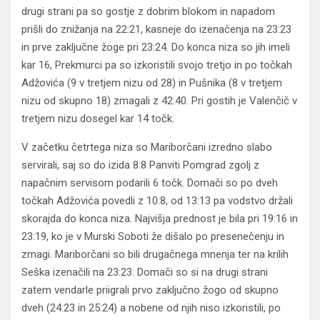
drugi strani pa so gostje z dobrim blokom in napadom
prišli do znižanja na 22:21, kasneje do izenačenja na 23:23
in prve zaključne žoge pri 23:24. Do konca niza so jih imeli
kar 16, Prekmurci pa so izkoristili svojo tretjo in po točkah
Adžovića (9 v tretjem nizu od 28) in Pušnika (8 v tretjem
nizu od skupno 18) zmagali z 42:40. Pri gostih je Valenčič v
tretjem nizu dosegel kar 14 točk.
V začetku četrtega niza so Mariborčani izredno slabo
servirali, saj so do izida 8:8 Panviti Pomgrad zgolj z
napačnim servisom podarili 6 točk. Domači so po dveh
točkah Adžovića povedli z 10:8, od 13:13 pa vodstvo držali
skorajda do konca niza. Najvišja prednost je bila pri 19:16 in
23:19, ko je v Murski Soboti že dišalo po presenečenju in
zmagi. Mariborčani so bili drugačnega mnenja ter na krilih
Seška izenačili na 23:23. Domači so si na drugi strani
zatem vendarle priigrali prvo zaključno žogo od skupno
dveh (24:23 in 25:24) a nobene od njih niso izkoristili, po