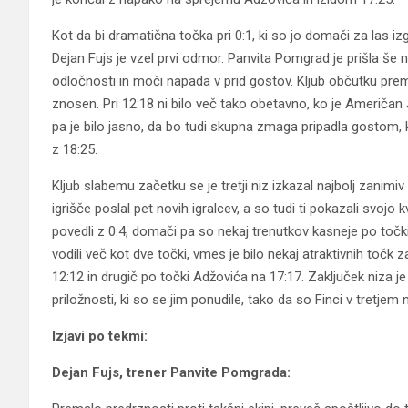
Kot da bi dramatična točka pri 0:1, ki so jo domači za las izgu
Dejan Fujs je vzel prvi odmor. Panvita Pomgrad je prišla še na 
odločnosti in moči napada v prid gostov. Kljub občutku premo
znosen. Pri 12:18 ni bilo več tako obetavno, ko je Američan
pa je bilo jasno, da bo tudi skupna zmaga pripadla gostom, k
z 18:25.
Kljub slabemu začetku se je tretji niz izkazal najbolj zanimi
igrišče poslal pet novih igralcev, a so tudi ti pokazali svojo k
povedli z 0:4, domači pa so nekaj trenutkov kasneje po točki 
vodili več kot dve točki, vmes je bilo nekaj atraktivnih točk 
12:12 in drugič po točki Adžovića na 17:17. Zaključek niza j
priložnosti, ki so se jim ponudile, tako da so Finci v tretjem 
Izjavi po tekmi:
Dejan Fujs, trener Panvite Pomgrada: