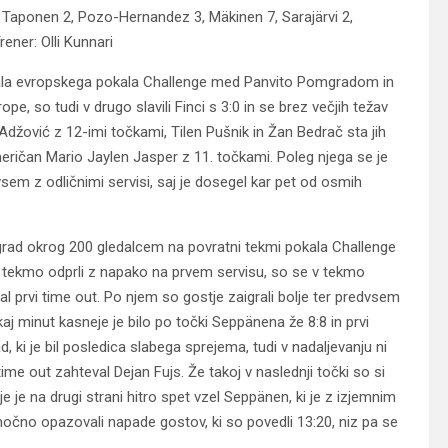
 Taponen 2, Pozo-Hernandez 3, Mäkinen 7, Sarajärvi 2,
ener: Olli Kunnari
inala evropskega pokala Challenge med Panvito Pomgradom in
, so tudi v drugo slavili Finci s 3:0 in se brez večjih težav
ni Adžović z 12-imi točkami, Tilen Pušnik in Žan Bedrač sta jih
Američan Mario Jaylen Jasper z 11. točkami. Poleg njega se je
sem z odličnimi servisi, saj je dosegel kar pet od osmih
grad okrog 200 gledalcem na povratni tekmi pokala Challenge
i tekmo odprli z napako na prvem servisu, so se v tekmo
al prvi time out. Po njem so gostje zaigrali bolje ter predvsem
kaj minut kasneje je bilo po točki Seppänena že 8:8 in prvi
 ki je bil posledica slabega sprejema, tudi v nadaljevanju ni
 time out zahteval Dejan Fujs. Že takoj v naslednji točki so si
 je na drugi strani hitro spet vzel Seppänen, ki je z izjemnim
očno opazovali napade gostov, ki so povedli 13:20, niz pa se