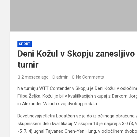
ŠPORT
Deni Kožul v Skopju zanesljivo 
turnir
2 meseca ago
admin
No Comments
Na turnirju WTT Contender v Skopju je Deni Kožul v odločiln
Filipa Željka. Kožul je bil v kvalifikacijah skupaj z Darkom Jo
in Alexander Valuch svoj dvoboj predala.
Devetindvajsetletni Logatčan se je do izločilnega obračuna
skupinskem delu kvalifikacij. V skupini 13 je najprej s 3:0 (3
-5, 7, 4) ugnal Tajvanec Chen-Yen Hung, v odločilnem dvoboju p