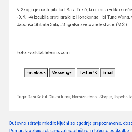
V Skopju je nastopila tudi Sara Tokić, ki ni imela veliko sreč
-9, 9, -4) izgubila proti igralki iz Hongkonga Hoi Tung Wong,
Japonka Shibata Saki, 53. igralka svetovne lestvice. (M.Š.)
Foto: worldtabletennis.com
Facebook
Messenger
Twitter/X
Email
Tags:
Deni Kožul
,
Glavni turnir
,
Namizni tenis
,
Skopje
,
Uspeh v kv
Duševno zdravje mladih: ključni so zgodnje prepoznavanje, do
Navigacija
Pomurski policisti obravnavali nasilništvo in telesno poškodbo