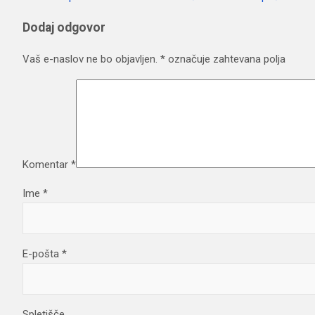
prispevka
Dodaj odgovor
Vaš e-naslov ne bo objavljen.
*
označuje zahtevana polja
Komentar
*
Ime
*
E-pošta
*
Spletišče