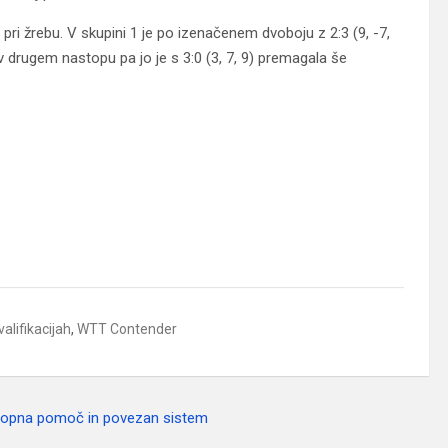
e pri žrebu. V skupini 1 je po izenačenem dvoboju z 2:3 (9, -7,
 v drugem nastopu pa jo je s 3:0 (3, 7, 9) premagala še
alifikacijah
,
WTT Contender
stopna pomoč in povezan sistem