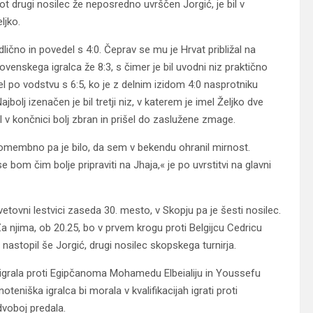
kot drugi nosilec že neposredno uvrščen Jorgić, je bil v
ljko.
lično in povedel s 4:0. Čeprav se mu je Hrvat približal na
venskega igralca že 8:3, s čimer je bil uvodni niz praktično
l po vodstvu s 6:5, ko je z delnim izidom 4:0 nasprotniku
Najbolj izenačen je bil tretji niz, v katerem je imel Željko dve
l v končnici bolj zbran in prišel do zaslužene zmage.
pomembno pa je bilo, da sem v bekendu ohranil mirnost.
bom čim bolje pripraviti na Jhaja,« je po uvrstitvi na glavni
etovni lestvici zaseda 30. mesto, v Skopju pa je šesti nosilec.
 njima, ob 20.25, bo v prvem krogu proti Belgijcu Cedricu
je, nastopil še Jorgić, drugi nosilec skopskega turnirja.
c igrala proti Egipčanoma Mohamedu Elbeialiju in Youssefu
teniška igralca bi morala v kvalifikacijah igrati proti
dvoboj predala.