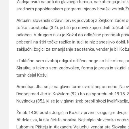
Zadnja ovira na poti do glavnega turnirja, na katerega je bil 
sredinem popoldanskem programu njegov hrvaški vrstnik Že
Aktualni slovenski državni prvak je dvoboj z Željkom začel od
točko zaostanka (3:4), je bilo po novih zaporednih točkah slo
odločen. V drugem nizu je Kožul do odločilne prednosti priše
pobegnil na štiri točke razlike in tudi ta niz zanesljivo dobil. 
zaključni žogici za zmanjšanje zaostanka, vendar je bil Kožu
»Taktično sem dvoboj odigral odlično, noge so bile mirne, 
Skratka, s tekmo sem zadovoljen, forma je prava in skušal se 
turnir dejal Kožul.
Američan Jha se je na glavni turnir uvrstil neposredno. Na sv
Dvoboj med Jho in Kožulom (92.) bo na sporedu ob 19.15. Za
Nuytincku (85.), ki se je v glavni žreb prebil skozi kvalifikaci
Že ob 14.30 bosta Jorgić in Kožul v prvem krogu igre dvoji
Abdelazizu, ki sta četrta nosilca. Najboljša slovenska namizno
Lubomiru Pišteju in Alexandru Valuchu, vendar sta Slovaka 