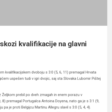
skozi kvalifikacije na glavni
em kvalifikacijskem dvoboju s 3:0 (5, 6, 11) premagal Hrvata
rgićem uspešen tudi v igri dvojic, saj sta Slovaka Lubomir Pištej
 z Željkom prebil po dveh zmagah in enem porazu v
, 9, 8) premagal Portugalca Antoina Doyena, nato ga je s 3:1 (9,
a je proti Belgijcu Martinu Allegru slavil s 3:0 (5, 4, 4).