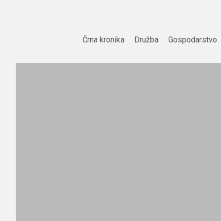
Skip
to
content
Črna kronika
Družba
Gospodarstvo