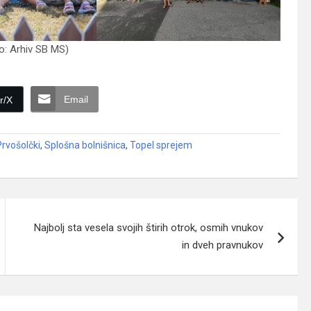
o: Arhiv SB MS)
Email
r/X
Prvošolčki
,
Splošna bolnišnica
,
Topel sprejem
Najbolj sta vesela svojih štirih otrok, osmih vnukov
in dveh pravnukov