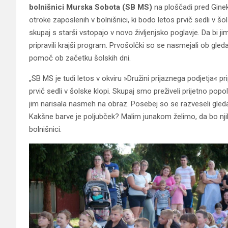
bolnišnici Murska Sobota (SB MS)
na ploščadi pred Gine
otroke zaposlenih v bolnišnici, ki bodo letos prvič sedli v 
skupaj s starši vstopajo v novo življenjsko poglavje. Da bi ji
pripravili krajši program. Prvošolčki so se nasmejali ob gledal
pomoč ob začetku šolskih dni.
„SB MS je tudi letos v okviru »Družini prijaznega podjetja« 
prvič sedli v šolske klopi. Skupaj smo preživeli prijetno popo
jim narisala nasmeh na obraz. Posebej so se razveseli gle
Kakšne barve je poljubček? Malim junakom želimo, da bo nji
bolnišnici.