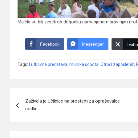
Malčki so bili veseli ob dogodku namenjenem prav njim (Fot
Facebook
Messenger
Twitte
Tags:
Lutkovna predstava
,
murska sobota
,
Otroci zaposlenih
,
Navigacija
Zaživela je Učilnice na prostem za opraševalce
prispevka
rastlin