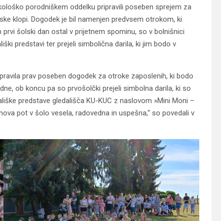
kološko porodniškem oddelku pripravili poseben sprejem za
šolske klopi. Dogodek je bil namenjen predvsem otrokom, ki
m prvi šolski dan ostal v prijetnem spominu, so v bolnišnici
iški predstavi ter prejeli simbolična darila, ki jim bodo v
pripravila prav poseben dogodek za otroke zaposlenih, ki bodo
ldne, ob koncu pa so prvošolčki prejeli simbolna darila, ki so
dališke predstave gledališča KU-KUC z naslovom »Mini Moni –
hova pot v šolo vesela, radovedna in uspešna,“ so povedali v