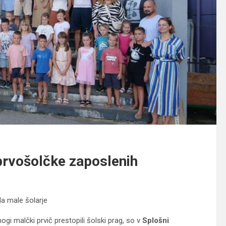
 prvošolčke zaposlenih
la male šolarje
i malčki prvič prestopili šolski prag, so v
Splošni