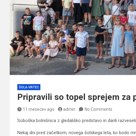
ŠOLA-VRTEC
Pripravili so topel sprejem za
11 mesecev ago
admin
No Comments
Soboška bolnišnica z gledališko predstavo in darili razveseli
Nekaj dni pred začetkom, novega šolskega leta, ko bodo mnog