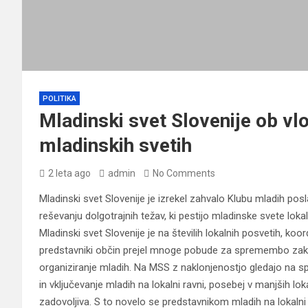
POLITIKA
Mladinski svet Slovenije ob vl
mladinskih svetih
2 leta ago
admin
No Comments
Mladinski svet Slovenije je izrekel zahvalo Klubu mladih po
reševanju dolgotrajnih težav, ki pestijo mladinske svete loka
Mladinski svet Slovenije je na številih lokalnih posvetih, ko
predstavniki občin prejel mnoge pobude za spremembo zakon
organiziranje mladih. Na MSS z naklonjenostjo gledajo na 
in vključevanje mladih na lokalni ravni, posebej v manjših lok
zadovoljiva. S to novelo se predstavnikom mladih na lokalni 