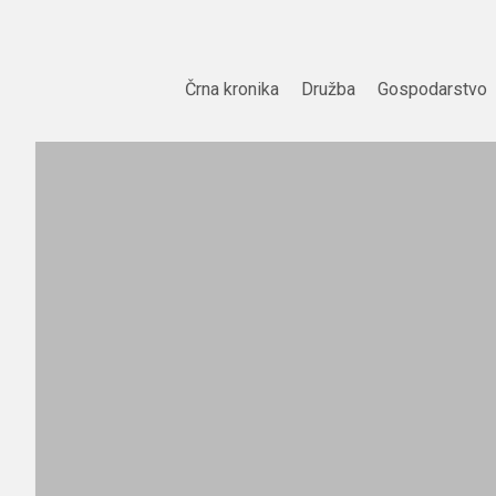
Skip
to
content
Črna kronika
Družba
Gospodarstvo