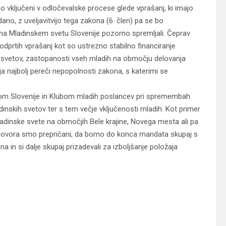
 vključeni v odločevalske procese glede vprašanj, ki imajo
ano, z uveljavitvijo tega zakona (6. člen) pa se bo
 na Mladinskem svetu Slovenije pozorno spremljali. Čeprav
prtih vprašanj kot so ustrezno stabilno financiranje
ih svetov, zastopanosti vseh mladih na območju delovanja
a najbolj pereči nepopolnosti zakona, s katerimi se
tom Slovenije in Klubom mladih poslancev pri spremembah
inskih svetov ter s tem večje vključenosti mladih. Kot primer
adinske svete na območjih Bele krajine, Novega mesta ali pa
dogovora smo prepričani, da bomo do konca mandata skupaj s
 in si dalje skupaj prizadevali za izboljšanje položaja