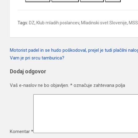
Tags:
DZ
,
Klub mladih poslancev
,
Mladinski svet Slovenije
,
MSS
Motorist padel in se hudo poškodoval, prejel je tudi plačilni nalo
Navigacija
Vam je pri srcu tamburica?
prispevka
Dodaj odgovor
Vaš e-naslov ne bo objavljen.
*
označuje zahtevana polja
Komentar
*