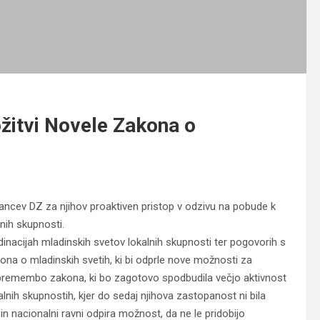
ožitvi Novele Zakona o
slancev DZ za njihov proaktiven pristop v odzivu na pobude k
lnih skupnosti.
ordinacijah mladinskih svetov lokalnih skupnosti ter pogovorih s
a o mladinskih svetih, ki bi odprle nove možnosti za
spremembo zakona, ki bo zagotovo spodbudila večjo aktivnost
alnih skupnostih, kjer do sedaj njihova zastopanost ni bila
in nacionalni ravni odpira možnost, da ne le pridobijo