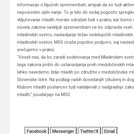
informacije o ključnih spremembah, ampak da so tudi aktivno
neposreden vpliv nanje. To je bilo do sedaj pogosto spregled
vključevanje mladih moralo odražati tudi v praksi, kar bomo
novela zakona navkljub spremembam ne bo odpravila vseh od
mladinskih svetov, naslavljanje težav nedelujočih mladinsk
mladinskih svetov; MSS izraža popolno podporo, saj naslavlj
srečujemo v praksi.
“Veseli nas, da bo zaradi sodelovanja med Mladinskim sve
tega zakona prišlo do ustanavljanja prvih medobčinskih mlad
lahko navedemo želje mladih po združitvi v medobčinske ml
Slovenske Istre. Na podlagi naših dosedanjih izkušenj in 
Klubom mladih poslancev tudi nadaljevali z nadgradnjo zakona
mladih,” poudarjajo na MSS.
Facebook
Messenger
Twitter/X
Email