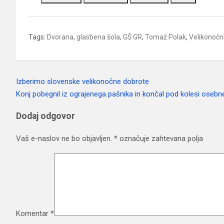
Tags:
Dvorana
,
glasbena šola
,
GŠ GR
,
Tomaž Polak
,
Velikonočn
Izberimo slovenske velikonočne dobrote
Navigacija
Konj pobegnil iz ograjenega pašnika in končal pod kolesi osebne
prispevka
Dodaj odgovor
Vaš e-naslov ne bo objavljen.
*
označuje zahtevana polja
Komentar
*