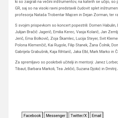
ki so zaigrali na večini inštrumentov, na katerih se učijo, s
GR, saj so na visoki ravni predstavili čudovit splet inštrument
profesorja Nataša Trobentar Majcen in Dejan Zorman, ter r
S svojim prispevkom so koncert popestrili: Domen Habulin, 
Julijan Bračič Jagerič, Emilia Kerec, Vasja Kolarič, Jan Zemlji
Jerič, Ema Bolkovič, Zoja Škamlec, Lucija Steyer, Svit Klem
Polona Klemenčič, Kai Rugole, Filip Stanek, Žana Čolnik, Dom
Gabrijela Grabušnik, Kaja Rihtarič, Jaka Elbl, Mark Marko in Č
Za spremljavo so poskrbeli učitelji in mentorji: Janez Lorber,
Tibaut, Barbara Markoli, Tea Jeličić, Suzana Djokić in Dmitrij 
Facebook
Messenger
Twitter/X
Email