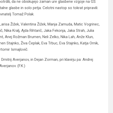
o potrdili, da ne obiskujejo zaman ure glasbene vzgoje na GŠ
alne glasbe in solo petja. Celotni nastop so tokrat pripravili:
avnatelj Tomaž Polak.
Larisa Žižek, Valentina Žižek, Manja Zamuda, Matic Vogrinec,
č, Nika Kralj, Ajda Rihtarič, Jaka Fekonja, Jaka Strah, Julia
ent, Anej Rožman Brumen, Neli Zelko, Nika Lah, Anže Klun,
en Stajnko, Živa Čeplak, Eva Trbuc, Eva Stajnko, Katja Ornik,
rtomir Ismajlovič.
 Dmitrij Averjanov, in Dejan Zorman, pri klavirju pa: Andrej
Averjanov. (F.K.)