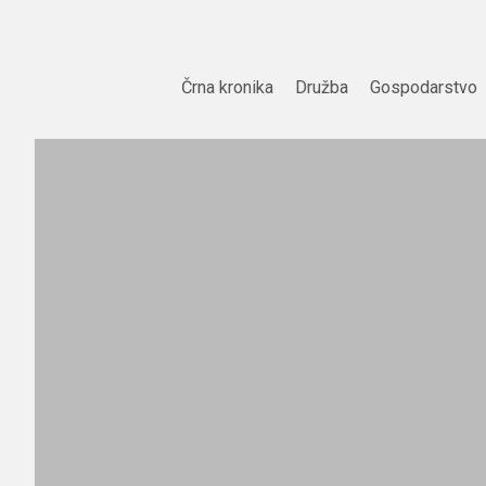
Skip
to
content
Črna kronika
Družba
Gospodarstvo