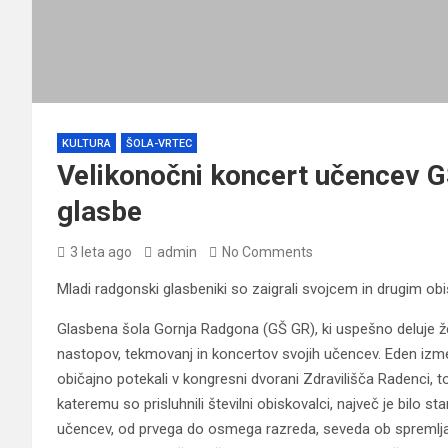
KULTURA
ŠOLA-VRTEC
Velikonočni koncert učencev G
glasbe
3 leta ago
admin
No Comments
Mladi radgonski glasbeniki so zaigrali svojcem in drugim o
Glasbena šola Gornja Radgona (GŠ GR), ki uspešno deluje že
nastopov, tekmovanj in koncertov svojih učencev. Eden izmed 
običajno potekali v kongresni dvorani Zdravilišča Radenci, tok
kateremu so prisluhnili številni obiskovalci, največ je bilo s
učencev, od prvega do osmega razreda, seveda ob spremljanj