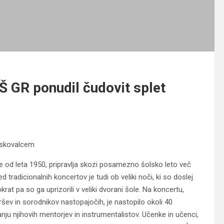
Š GR ponudil čudovit splet
biskovalcem
 od leta 1950, pripravlja skozi posamezno šolsko leto več
tradicionalnih koncertov je tudi ob veliki noči, ki so doslej
rat pa so ga uprizorili v veliki dvorani šole. Na koncertu,
taršev in sorodnikov nastopajočih, je nastopilo okoli 40
u njihovih mentorjev in instrumentalistov. Učenke in učenci,