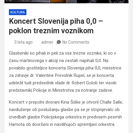
KULTURA
Koncert Slovenija piha 0,0 –
poklon treznim voznikom
3 leta ago
admin
No Comments
Glasbeniki so pihali in peli za vse trezne voznike, ki so v
času martinovega v akciji na cestah napihali 0,0. Na
povabilo gostiteljice koncerta Slovenija piha 0,0, ministrice
za zdravje dr. Valentine Prevolnik Rupel, se je koncerta
udeležil tudi predsednik vlade dr. Robert Golob ter visoki
predstavniki Policije in Ministrstva za notranje zadeve.
Koncert v prepolni dvorani Kina Šiške je otvoril Challe Salle,
navdušenje ob poslušanju glasbe pa se je stopnjevalo ob
izvedbah glasbe Policijskega orkestra in predvsem pesmih
Hamota ob dovršeni in navdihujoči spremljavi orkestra.