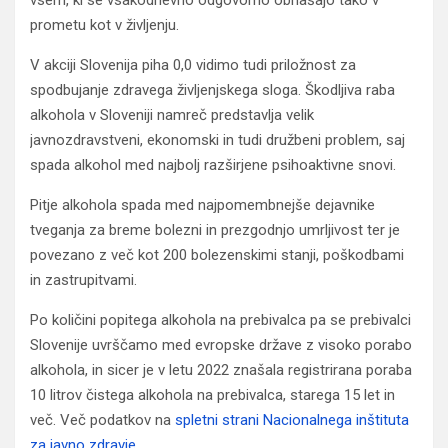
prometu kot v življenju.
V akciji Slovenija piha 0,0 vidimo tudi priložnost za
spodbujanje zdravega življenjskega sloga. Škodljiva raba
alkohola v Sloveniji namreč predstavlja velik
javnozdravstveni, ekonomski in tudi družbeni problem, saj
spada alkohol med najbolj razširjene psihoaktivne snovi.
Pitje alkohola spada med najpomembnejše dejavnike
tveganja za breme bolezni in prezgodnjo umrljivost ter je
povezano z več kot 200 bolezenskimi stanji, poškodbami
in zastrupitvami.
Po količini popitega alkohola na prebivalca pa se prebivalci
Slovenije uvrščamo med evropske države z visoko porabo
alkohola, in sicer je v letu 2022 znašala registrirana poraba
10 litrov čistega alkohola na prebivalca, starega 15 let in
več. Več podatkov na
spletni strani Nacionalnega inštituta
za javno zdravje.