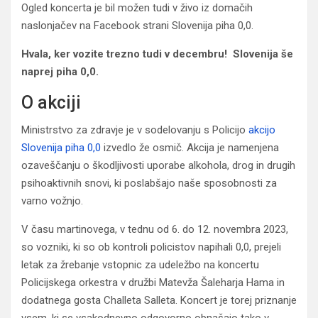
Ogled koncerta je bil možen tudi v živo iz domačih
naslonjačev na Facebook strani Slovenija piha 0,0.
Hvala, ker vozite trezno tudi v decembru! Slovenija še
naprej piha 0,0.
O akciji
Ministrstvo za zdravje je v sodelovanju s Policijo
akcijo
Slovenija piha 0,0
izvedlo že osmič. Akcija je namenjena
ozaveščanju o škodljivosti uporabe alkohola, drog in drugih
psihoaktivnih snovi, ki poslabšajo naše sposobnosti za
varno vožnjo.
V času martinovega, v tednu od 6. do 12. novembra 2023,
so vozniki, ki so ob kontroli policistov napihali 0,0, prejeli
letak za žrebanje vstopnic za udeležbo na koncertu
Policijskega orkestra v družbi Matevža Šaleharja Hama in
dodatnega gosta Challeta Salleta. Koncert je torej priznanje
vsem, ki se vsakodnevno odgovorno obnašajo tako v