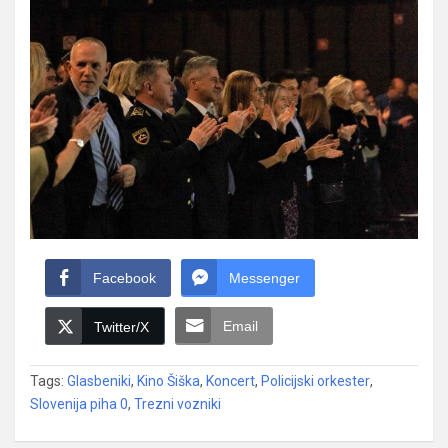
Facebook
Messenger
Email
Twitter/X
Tags:
Glasbeniki
,
Kino Šiška
,
Koncert
,
Policijski orkester
,
Slovenija piha 0
,
Trezni vozniki