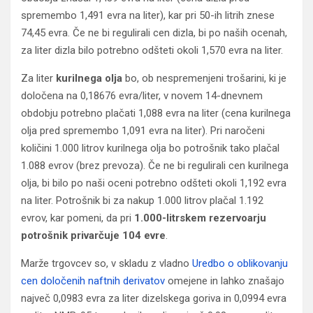
spremembo 1,491 evra na liter), kar pri 50-ih litrih znese
74,45 evra. Če ne bi regulirali cen dizla, bi po naših ocenah,
za liter dizla bilo potrebno odšteti okoli 1,570 evra na liter.
Za liter
kurilnega olja
bo, ob nespremenjeni trošarini, ki je
določena na 0,18676 evra/liter, v novem 14-dnevnem
obdobju potrebno plačati 1,088 evra na liter (cena kurilnega
olja pred spremembo 1,091 evra na liter). Pri naročeni
količini 1.000 litrov kurilnega olja bo potrošnik tako plačal
1.088 evrov (brez prevoza). Če ne bi regulirali cen kurilnega
olja, bi bilo po naši oceni potrebno odšteti okoli 1,192 evra
na liter. Potrošnik bi za nakup 1.000 litrov plačal 1.192
evrov, kar pomeni, da pri
1.000-litrskem rezervoarju
potrošnik privarčuje 104 evre
.
Marže trgovcev so, v skladu z vladno
Uredbo o oblikovanju
cen določenih naftnih derivatov
omejene in lahko znašajo
največ 0,0983 evra za liter dizelskega goriva in 0,0994 evra