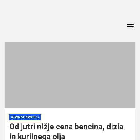
Skip
to
content
GOSPODARSTVO
Od jutri nižje cena bencina, dizla
in kurilnega olja