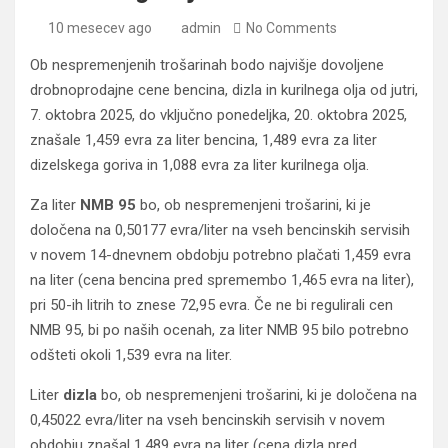
10 mesecev ago
admin
No Comments
Ob nespremenjenih trošarinah bodo najvišje dovoljene
drobnoprodajne cene bencina, dizla in kurilnega olja od jutri,
7. oktobra 2025, do vključno ponedeljka, 20. oktobra 2025,
znašale 1,459 evra za liter bencina, 1,489 evra za liter
dizelskega goriva in 1,088 evra za liter kurilnega olja.
Za liter
NMB 95
bo, ob nespremenjeni trošarini, ki je
določena na 0,50177 evra/liter na vseh bencinskih servisih
v novem 14-dnevnem obdobju potrebno plačati 1,459 evra
na liter (cena bencina pred spremembo 1,465 evra na liter),
pri 50-ih litrih to znese 72,95 evra. Če ne bi regulirali cen
NMB 95, bi po naših ocenah, za liter NMB 95 bilo potrebno
odšteti okoli 1,539 evra na liter.
Liter
dizla
bo, ob nespremenjeni trošarini, ki je določena na
0,45022 evra/liter na vseh bencinskih servisih v novem
obdobju znašal 1,489 evra na liter (cena dizla pred