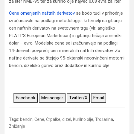
za liter NMB-95 ter za kurilno olje največ 0,08 evra za liter.
Cene omenjenih naftnih derivatov
se bodo tudi v prihodnje
izračunavale na podlagi metodologije, ki temelji na gibanju
cen naftnih derivatov na svetovnem trgu (vir: angleško
PLATT’S European Marketscan) in gibanju tečaja ameriški
dolar – evro. Modelske cene se izračunavajo na podlagi
14-dnevnih povprečij cen mineralnih naftnih derivatov. Za
naftne derivate se štejejo 95-oktanski neosvinčeni motorni
bencin, dizelsko gorivo brez dodatkov in kurilno olje.
Facebook
Messenger
Twitter/X
Email
Tags:
bencin
,
Cene
,
Črpalke
,
dizel
,
Kurilno olje
,
Trošarina
,
Znižanje