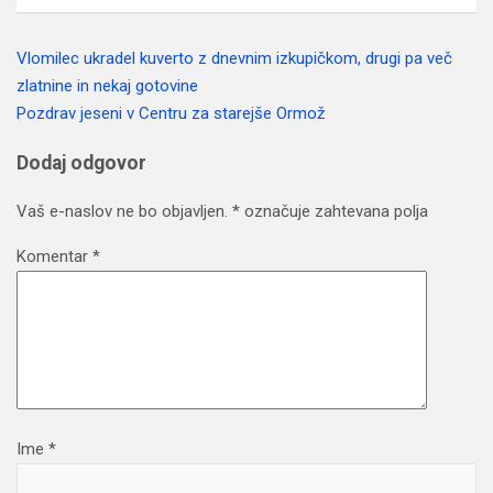
Vlomilec ukradel kuverto z dnevnim izkupičkom, drugi pa več
Navigacija
zlatnine in nekaj gotovine
prispevka
Pozdrav jeseni v Centru za starejše Ormož
Dodaj odgovor
Vaš e-naslov ne bo objavljen.
*
označuje zahtevana polja
Komentar
*
Ime
*