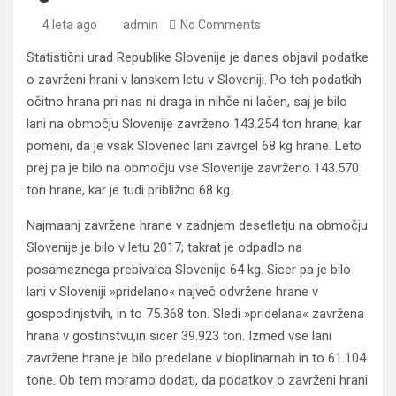
4 leta ago
admin
No Comments
Statistični urad Republike Slovenije je danes objavil podatke
o zavrženi hrani v lanskem letu v Sloveniji. Po teh podatkih
očitno hrana pri nas ni draga in nihče ni lačen, saj je bilo
lani na območju Slovenije zavrženo 143.254 ton hrane, kar
pomeni, da je vsak Slovenec lani zavrgel 68 kg hrane. Leto
prej pa je bilo na območju vse Slovenije zavrženo 143.570
ton hrane, kar je tudi približno 68 kg.
Najmaanj zavržene hrane v zadnjem desetletju na območju
Slovenije je bilo v letu 2017; takrat je odpadlo na
posameznega prebivalca Slovenije 64 kg. Sicer pa je bilo
lani v Sloveniji »pridelano« največ odvržene hrane v
gospodinjstvih, in to 75.368 ton. Sledi »pridelana« zavržena
hrana v gostinstvu,in sicer 39.923 ton. Izmed vse lani
zavržene hrane je bilo predelane v bioplinarnah in to 61.104
tone. Ob tem moramo dodati, da podatkov o zavrženi hrani