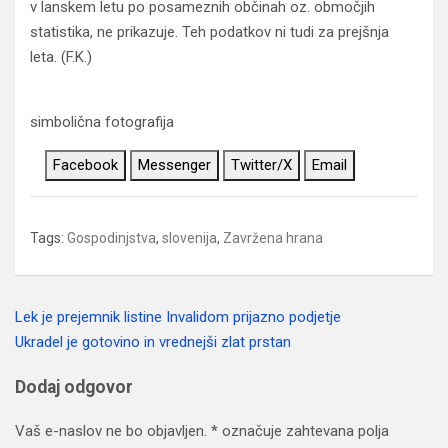
v lanskem letu po posameznih občinah oz. območjih
statistika, ne prikazuje. Teh podatkov ni tudi za prejšnja
leta. (F.K.)
simbolična fotografija
Facebook
Messenger
Twitter/X
Email
Tags:
Gospodinjstva
,
slovenija
,
Zavržena hrana
Lek je prejemnik listine Invalidom prijazno podjetje
Navigacija
Ukradel je gotovino in vrednejši zlat prstan
prispevka
Dodaj odgovor
Vaš e-naslov ne bo objavljen.
*
označuje zahtevana polja