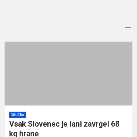
Skip
to
content
DRUŽBA
Vsak Slovenec je lani zavrgel 68
kg hrane