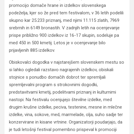
promocijo domače hrane in izdelkov slovenskega
podeželja, kjer so že pred tem festivalom, v 36 letih podelili
skupno kar 25.233 priznanj, med njimi 11.115 zlatih, 7969
srebrnih in 6149 bronastih. V zadnjih letih na ocenjevanje
prispe približno 900 izdelkov iz 16-17 skupin, sodeluje pa
med 450 in 500 kmetij. Letos je v ocenjevanje bilo
prijavljenih 885 izdelkov.
Obiskovalci dogodka v najstarejšem slovenskem mestu so
si lahko ogledali razstavo nagrajenih izdelkov, obiskali
stojnice s ponudbo domačih dobrot ter spremljali
spremljevalni program s strokovnimi dogodki,
predstavitvami kmetij, podelitvami priznanj in kulturnimi
nastopi. Na festivalu ocenjujejo številne izdelke, med
drugim krušne izdelke, peciva, testenine, mesne in mlečne
izdelke, vina, sokove, med, marmelade, olja, suho sadje ter
konzervirane in kisane vrtnine. Organizatorji poudarjajo, da
je tudi letošnji festival pomembno prispeval k promociji