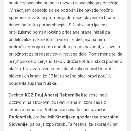
pristne slovenske hrane in razvoju slovenskega podeželja.
„V zadnjem obdobju so se potrošniške navade močno
spremenile, zato je promocija domače slovenske hrane
danes še toliko pomembnejša. S festivalom ljudem
približujemo pomen lokalno pridelane hrane, hkrati pa
pridelovalcem, kmetom in vsem, ki delujejo na tem
področju, omogočamo dodatno prepoznavnost, veljavo in
priložnost za predstavitev njihovega dela. Pomembno je, da
je njihovo delo cenjeno tako v družbi kot tudi skozi pošteno
plačilo. Prav zato verjamem, da ptujski festival Dobrote
slovenskih kmetij že 37 let uspešno sledi pravi poti,“ je
poudarila županja
Nuška
.
Direktor
KGZ Ptuj Andrej Rebernišek
je vesel nad
odzivom na strokovni posvet Hrana in izzivi časa z
letošnjo tematiko Prehranske navade danes,
Jože
Podgoršek
, predsednik
Kmetijsko gozdarske zbornice
Slovenije
, pa pa je izpostavil: „Ta festival že skoraj 40 let