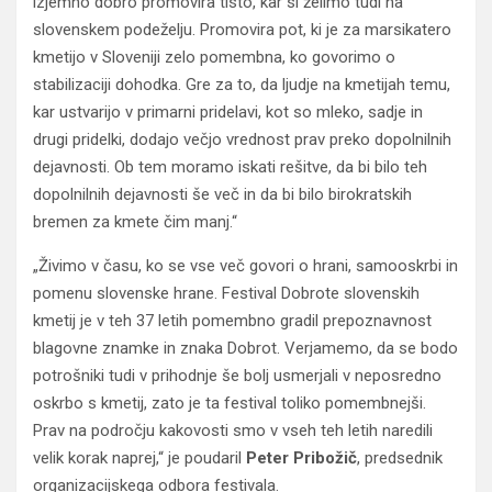
izjemno dobro promovira tisto, kar si želimo tudi na
slovenskem podeželju. Promovira pot, ki je za marsikatero
kmetijo v Sloveniji zelo pomembna, ko govorimo o
stabilizaciji dohodka. Gre za to, da ljudje na kmetijah temu,
kar ustvarijo v primarni pridelavi, kot so mleko, sadje in
drugi pridelki, dodajo večjo vrednost prav preko dopolnilnih
dejavnosti. Ob tem moramo iskati rešitve, da bi bilo teh
dopolnilnih dejavnosti še več in da bi bilo birokratskih
bremen za kmete čim manj.“
„Živimo v času, ko se vse več govori o hrani, samooskrbi in
pomenu slovenske hrane. Festival Dobrote slovenskih
kmetij je v teh 37 letih pomembno gradil prepoznavnost
blagovne znamke in znaka Dobrot. Verjamemo, da se bodo
potrošniki tudi v prihodnje še bolj usmerjali v neposredno
oskrbo s kmetij, zato je ta festival toliko pomembnejši.
Prav na področju kakovosti smo v vseh teh letih naredili
velik korak naprej,“ je poudaril
Peter Pribožič
, predsednik
organizacijskega odbora festivala.