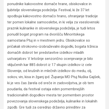
ponudnike kakovostne domače hrane, obiskovalce in
ljubitelje slovenskega podeželja. Festival, ki že 37 let
spodbuja kakovostno domačo hrano, ohranjanje tradicije
ter pomen lokalne samooskrbe, in ki velja za vseslovenski
praznik kulinarike in slovenskega podeželja, je tudi letos
ponudil bogat program na dvorišču Minoritskega
samostana Ptuj in v mestnem jedru. Obiskovalce so
pričakali strokovno-izobraževalni dogodki, bogata tržnica
domačih dobrot ter predstavitve izdelkov mladih
ustvarjalcev. V letošnje senzorično ocenjevanje je bilo
vključenih kar 885 dobrot iz 17 skupin izdelkov iz cele
Slovenije, od krušnih in mlečnih izdelkov do medu, olj,
sokov, vin, kisa in žganj ipd. Županja MO Ptuj Nuška Gajšek,
ki je ves čas žarela od sreče in zadovoljstva, je ob tem
poudarila, da festival ostaja eden pomembnejših
tradicionalnih dogodkov mesta ter pomemben prostor
povezovanja slovenskega podeželja, kulinarike in lokalnih
zgodb. Gre tudi za osrednjo državno prireditev za