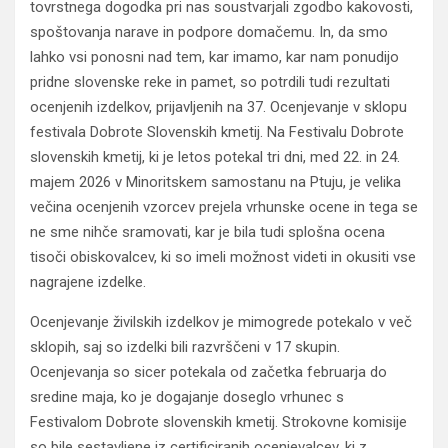
tovrstnega dogodka pri nas soustvarjali zgodbo kakovosti,
spoštovanja narave in podpore domačemu. In, da smo
lahko vsi ponosni nad tem, kar imamo, kar nam ponudijo
pridne slovenske reke in pamet, so potrdili tudi rezultati
ocenjenih izdelkov, prijavljenih na 37. Ocenjevanje v sklopu
festivala Dobrote Slovenskih kmetij. Na Festivalu Dobrote
slovenskih kmetij, ki je letos potekal tri dni, med 22. in 24.
majem 2026 v Minoritskem samostanu na Ptuju, je velika
večina ocenjenih vzorcev prejela vrhunske ocene in tega se
ne sme nihče sramovati, kar je bila tudi splošna ocena
tisoči obiskovalcev, ki so imeli možnost videti in okusiti vse
nagrajene izdelke.
Ocenjevanje živilskih izdelkov je mimogrede potekalo v več
sklopih, saj so izdelki bili razvrščeni v 17 skupin.
Ocenjevanja so sicer potekala od začetka februarja do
sredine maja, ko je dogajanje doseglo vrhunec s
Festivalom Dobrote slovenskih kmetij. Strokovne komisije
so bile sestavljene iz certificiranih ocenjevalcev, ki z