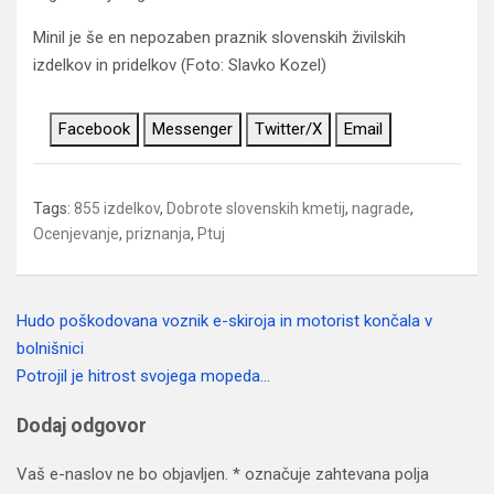
Minil je še en nepozaben praznik slovenskih živilskih
izdelkov in pridelkov (Foto: Slavko Kozel)
Facebook
Messenger
Twitter/X
Email
Tags:
855 izdelkov
,
Dobrote slovenskih kmetij
,
nagrade
,
Ocenjevanje
,
priznanja
,
Ptuj
Hudo poškodovana voznik e-skiroja in motorist končala v
Navigacija
bolnišnici
prispevka
Potrojil je hitrost svojega mopeda…
Dodaj odgovor
Vaš e-naslov ne bo objavljen.
*
označuje zahtevana polja