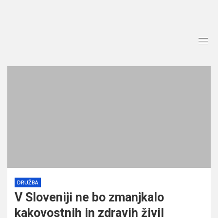
Skip
to
content
DRUŽBA
V Sloveniji ne bo zmanjkalo
kakovostnih in zdravih živil