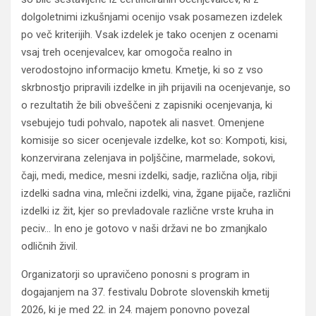
dolgoletnimi izkušnjami ocenijo vsak posamezen izdelek
po več kriterijih. Vsak izdelek je tako ocenjen z ocenami
vsaj treh ocenjevalcev, kar omogoča realno in
verodostojno informacijo kmetu. Kmetje, ki so z vso
skrbnostjo pripravili izdelke in jih prijavili na ocenjevanje, so
o rezultatih že bili obveščeni z zapisniki ocenjevanja, ki
vsebujejo tudi pohvalo, napotek ali nasvet. Omenjene
komisije so sicer ocenjevale izdelke, kot so: Kompoti, kisi,
konzervirana zelenjava in poljščine, marmelade, sokovi,
čaji, medi, medice, mesni izdelki, sadje, različna olja, ribji
izdelki sadna vina, mlečni izdelki, vina, žgane pijače, različni
izdelki iz žit, kjer so prevladovale različne vrste kruha in
peciv… In eno je gotovo v naši državi ne bo zmanjkalo
odličnih živil.
Organizatorji so upravičeno ponosni s program in
dogajanjem na 37. festivalu Dobrote slovenskih kmetij
2026, ki je med 22. in 24. majem ponovno povezal