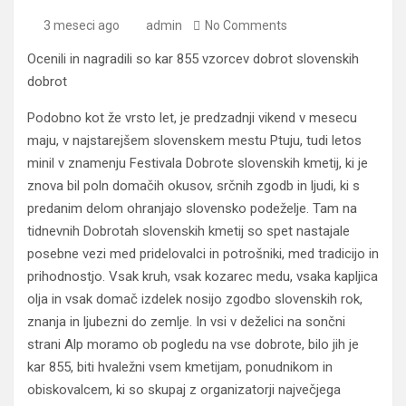
3 meseci ago
admin
No Comments
Ocenili in nagradili so kar 855 vzorcev dobrot slovenskih
dobrot
Podobno kot že vrsto let, je predzadnji vikend v mesecu
maju, v najstarejšem slovenskem mestu Ptuju, tudi letos
minil v znamenju Festivala Dobrote slovenskih kmetij, ki je
znova bil poln domačih okusov, srčnih zgodb in ljudi, ki s
predanim delom ohranjajo slovensko podeželje. Tam na
tidnevnih Dobrotah slovenskih kmetij so spet nastajale
posebne vezi med pridelovalci in potrošniki, med tradicijo in
prihodnostjo. Vsak kruh, vsak kozarec medu, vsaka kapljica
olja in vsak domač izdelek nosijo zgodbo slovenskih rok,
znanja in ljubezni do zemlje. In vsi v deželici na sončni
strani Alp moramo ob pogledu na vse dobrote, bilo jih je
kar 855, biti hvaležni vsem kmetijam, ponudnikom in
obiskovalcem, ki so skupaj z organizatorji največjega