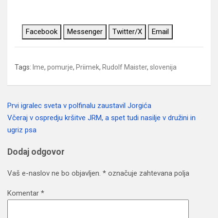
Facebook
Messenger
Twitter/X
Email
Tags:
Ime
,
pomurje
,
Priimek
,
Rudolf Maister
,
slovenija
Prvi igralec sveta v polfinalu zaustavil Jorgića
Navigacija
Včeraj v ospredju kršitve JRM, a spet tudi nasilje v družini in
prispevka
ugriz psa
Dodaj odgovor
Vaš e-naslov ne bo objavljen.
*
označuje zahtevana polja
Komentar
*