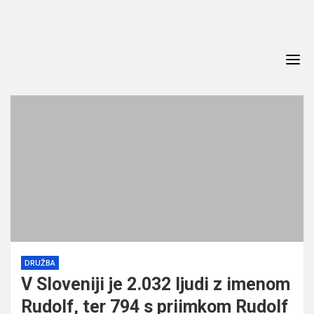
Skip
to
content
DRUŽBA
V Sloveniji je 2.032 ljudi z imenom
Rudolf, ter 794 s priimkom Rudolf