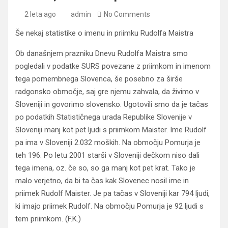
2 leta ago
admin
No Comments
Še nekaj statistike o imenu in priimku Rudolfa Maistra
Ob današnjem prazniku Dnevu Rudolfa Maistra smo
pogledali v podatke SURS povezane z priimkom in imenom
tega pomembnega Slovenca, še posebno za širše
radgonsko območje, saj gre njemu zahvala, da živimo v
Sloveniji in govorimo slovensko. Ugotovili smo da je tačas
po podatkih Statističnega urada Republike Slovenije v
Sloveniji manj kot pet ljudi s priimkom Maister. Ime Rudolf
pa ima v Sloveniji 2.032 moških. Na območju Pomurja je
teh 196. Po letu 2001 starši v Sloveniji dečkom niso dali
tega imena, oz. če so, so ga manj kot pet krat. Tako je
malo verjetno, da bi ta čas kak Slovenec nosil ime in
priimek Rudolf Maister. Je pa tačas v Sloveniji kar 794 ljudi,
ki imajo priimek Rudolf. Na območju Pomurja je 92 ljudi s
tem priimkom. (F.K.)