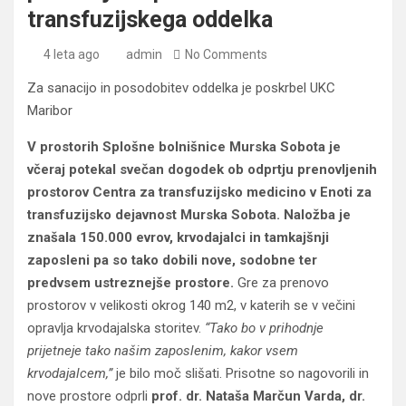
transfuzijskega oddelka
4 leta ago
admin
No Comments
Za sanacijo in posodobitev oddelka je poskrbel UKC
Maribor
V prostorih Splošne bolnišnice Murska Sobota je
včeraj potekal svečan dogodek ob odprtju prenovljenih
prostorov Centra za transfuzijsko medicino v Enoti za
transfuzijsko dejavnost Murska Sobota. Naložba je
znašala 150.000 evrov, krvodajalci in tamkajšnji
zaposleni pa so tako dobili nove, sodobne ter
predvsem ustreznejše prostore.
Gre za prenovo
prostorov v velikosti okrog 140 m2, v katerih se v večini
opravlja krvodajalska storitev.
“Tako bo v prihodnje
prijetneje tako našim zaposlenim, kakor vsem
krvodajalcem,”
je bilo moč slišati. Prisotne so nagovorili in
nove prostore odprli
prof. dr. Nataša Marčun Varda, dr.