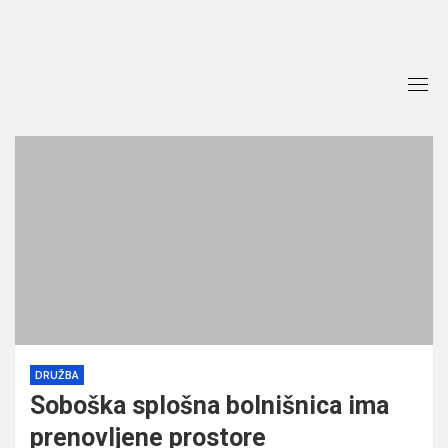
Skip
to
content
DRUŽBA
Soboška splošna bolnišnica ima
prenovljene prostore