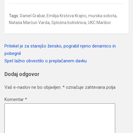
Tags:
Daniel Grabar
,
Emilija Krstova Krajnc
,
murska sobota
,
Nataša Marčun Varda
,
Splošna bolnišnica
,
UKC Maribor
Pritekel je za starejšo žensko, pograbil njeno denarnico in
Navigacija
pobegnil
prispevka
Spet lažno obvestilo o preplačanem davku
Dodaj odgovor
Vaš e-naslov ne bo objavljen.
*
označuje zahtevana polja
Komentar
*