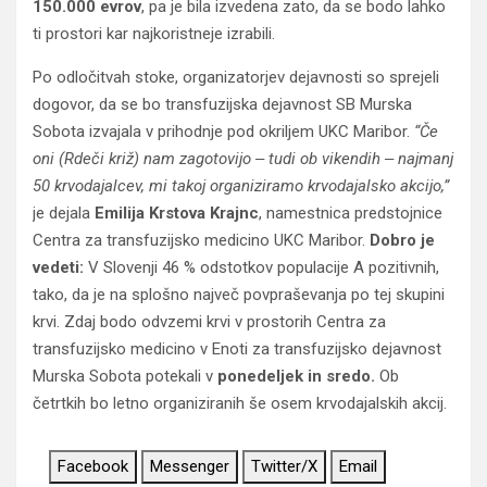
150.000 evrov
, pa je bila izvedena zato, da se bodo lahko
ti prostori kar najkoristneje izrabili.
Po odločitvah stoke, organizatorjev dejavnosti so sprejeli
dogovor, da se bo transfuzijska dejavnost SB Murska
Sobota izvajala v prihodnje pod okriljem UKC Maribor.
“Če
oni (Rdeči križ) nam zagotovijo ‒ tudi ob vikendih ‒ najmanj
50 krvodajalcev, mi takoj organiziramo krvodajalsko akcijo,”
je dejala
Emilija Krstova Krajnc
, namestnica predstojnice
Centra za transfuzijsko medicino UKC Maribor.
Dobro je
vedeti:
V Slovenji 46 % odstotkov populacije A pozitivnih,
tako, da je na splošno največ povpraševanja po tej skupini
krvi. Zdaj bodo odvzemi krvi v prostorih Centra za
transfuzijsko medicino v Enoti za transfuzijsko dejavnost
Murska Sobota
potekali v
ponedeljek in sredo.
Ob
četrtkih bo letno organiziranih še osem krvodajalskih akcij.
Facebook
Messenger
Twitter/X
Email