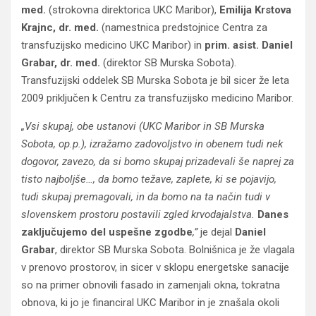
med.
(strokovna direktorica UKC Maribor),
Emilija Krstova
Krajnc, dr. med.
(namestnica predstojnice Centra za
transfuzijsko medicino UKC Maribor) in
prim. asist. Daniel
Grabar, dr. med.
(direktor SB Murska Sobota).
Transfuzijski oddelek SB Murska Sobota je bil sicer že leta
2009 priključen k Centru za transfuzijsko medicino Maribor.
„Vsi skupaj, obe ustanovi (UKC Maribor in SB Murska
Sobota, op.p.), izražamo zadovoljstvo in obenem tudi nek
dogovor, zavezo, da si bomo skupaj prizadevali še naprej za
tisto najboljše…, da bomo težave, zaplete, ki se pojavijo,
tudi skupaj premagovali, in da bomo na ta način tudi v
slovenskem prostoru postavili zgled krvodajalstva.
Danes
zaključujemo del uspešne zgodbe
,”
je dejal
Daniel
Grabar
, direktor SB Murska Sobota. Bolnišnica je že vlagala
v prenovo prostorov, in sicer v sklopu energetske sanacije
so na primer obnovili fasado in zamenjali okna, tokratna
obnova, ki jo je financiral UKC Maribor in je znašala okoli