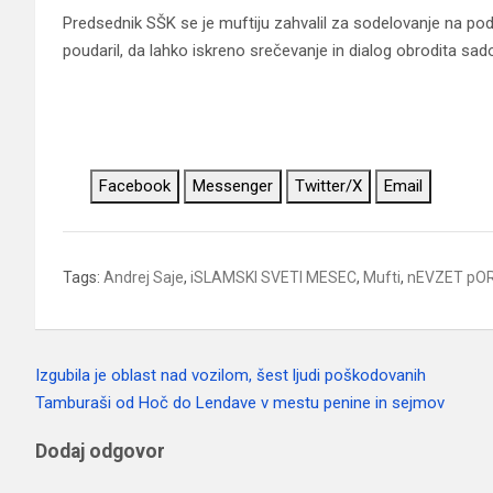
Predsednik SŠK se je muftiju zahvalil za sodelovanje na pod
poudaril, da lahko iskreno srečevanje in dialog obrodita sadov
Facebook
Messenger
Twitter/X
Email
Tags:
Andrej Saje
,
iSLAMSKI SVETI MESEC
,
Mufti
,
nEVZET pOR
Izgubila je oblast nad vozilom, šest ljudi poškodovanih
Navigacija
Tamburaši od Hoč do Lendave v mestu penine in sejmov
prispevka
Dodaj odgovor