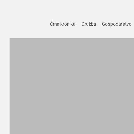
Skip
to
content
Črna kronika
Družba
Gospodarstvo