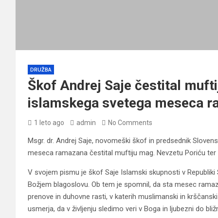
DRUŽBA
Škof Andrej Saje čestital muft
islamskega svetega meseca 
1 leto ago
admin
No Comments
Msgr. dr. Andrej Saje, novomeški škof in predsednik Slove
meseca ramazana čestital muftiju mag. Nevzetu Poriću ter Is
V svojem pismu je škof Saje Islamski skupnosti v Republiki Sl
Božjem blagoslovu. Ob tem je spomnil, da sta mesec ramazan
prenove in duhovne rasti, v katerih muslimanski in krščans
usmerja, da v življenju sledimo veri v Boga in ljubezni do bliž