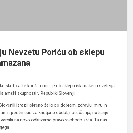
iju Nevzetu Poriću ob sklepu
ramazana
nske škofovske konference, je ob sklepu islamskega svetega
lamski skupnosti v Republiki Sloveniji.
oveniji izrazil iskreno željo po dobrem, zdravju, miru in
 in postni čas za kristjane obdobji očiščenja, notranje
ki verniki na novo odkrivamo pravo svobodo srca. Ta nas
njega.