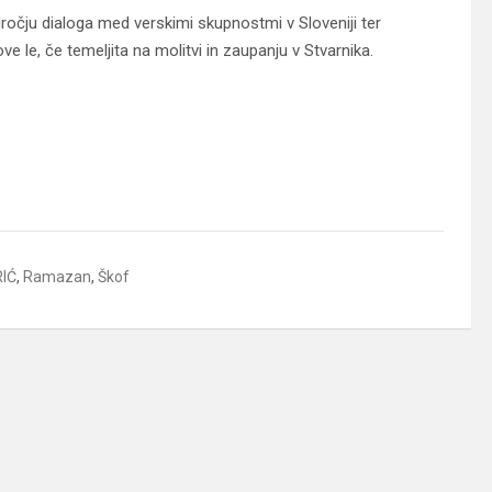
ročju dialoga med verskimi skupnostmi v Sloveniji ter
e le, če temeljita na molitvi in zaupanju v Stvarnika.
IĆ
,
Ramazan
,
Škof